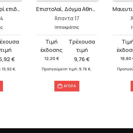
Επιδημίες 2: Περί επιδημιών Ε΄-Ζ΄
Επιστολαί, Δόγμα Αθηναίων, Επιβώμιος, Πρεσβευτικός
14
Άπαντα 17
ης
Ιπποκράτης
Original
Η
Original
Η
price
τρέχουσα
price
τρέχου
was:
τιμή
was:
τιμή
5,92
€
12,20
€
9,76
€
18,80
12,20 €.
είναι:
18,80 €.
είναι:
:
15,92
€
.
Προηγούμενη τιμή:
9,76
€
.
Προηγού
9,76 €.
15,04 €.
ΑΓΟΡΑ