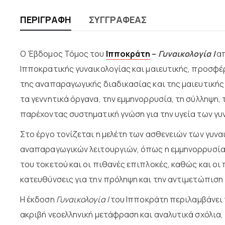
ΠΕΡΙΓΡΑΦΉ
ΣΥΓΓΡΑΦΈΑΣ
Ο Έβδομος Τόμος του
Ιπποκράτη
–
Γυναικολογία Ι
απ
Ιπποκρατικής γυναικολογίας και μαιευτικής, προσφέ
της αναπαραγωγικής διαδικασίας και της μαιευτικής
τα γεννητικά όργανα, την εμμηνορρυσία, τη σύλληψη, 
παρέχοντας συστηματική γνώση για την υγεία των γυ
Στο έργο τονίζεται η μελέτη των ασθενειών των γυν
αναπαραγωγικών λειτουργιών, όπως η εμμηνορρυσία, 
του τοκετού και οι πιθανές επιπλοκές, καθώς και 
κατευθύνσεις για την πρόληψη και την αντιμετώπισ
Η έκδοση
Γυναικολογία Ι
του Ιπποκράτη
περιλαμβάνει 
ακριβή νεοελληνική μετάφραση και αναλυτικά σχόλια