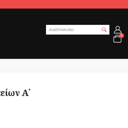
Αναζήτηση εδώ
0
κείων Α΄