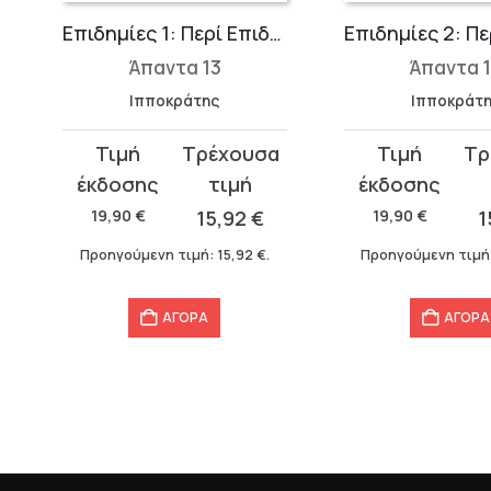
, Αφορισμοί
Επιδημίες 1: Περί Επιδημιών Α΄-Δ΄
Άπαντα 13
Άπαντα 
Ιπποκράτης
Ιπποκράτ
Original
Η
Original
Η
price
τρέχουσα
price
τρέχουσα
was:
τιμή
was:
τιμή
19,90
€
15,92
€
19,90
€
1
19,90 €.
είναι:
19,90 €.
είναι:
Προηγούμενη τιμή:
15,92
€
.
Προηγούμενη τιμή
15,92 €.
15,92 €.
ΑΓΟΡΑ
ΑΓΟΡΑ