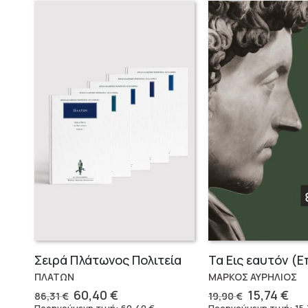
Σειρά Πλάτωνος Πολιτεία
ΠΛΑΤΩΝ
ΜΑΡΚΟΣ ΑΥΡΗΛΙΟΣ
Original
Η
Original
Η
60,40
€
15,74
€
86,31
€
19,90
€
price
τρέχουσα
price
τρ