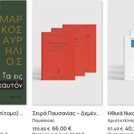
Τα Εις εαυτόν (Επίτομο) – Μάρκος Αυρήλιος
Σειρά Παυσανίας – Δεμένο (3 τόμοι)
Ηθικά Νικ
Παυσανίας
Αριστοτέλη
Original
Η
Ori
66,00
€
40
139,80
€
57,49
€
έχουσα
price
τρέχουσα
pri