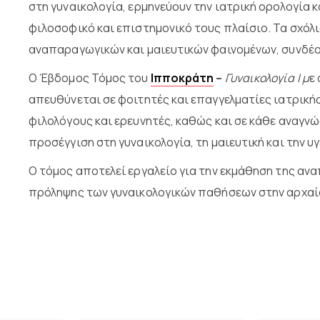
στη γυναικολογία, ερμηνεύουν την ιατρική ορολογία 
φιλοσοφικό και επιστημονικό τους πλαίσιο. Τα σχόλ
αναπαραγωγικών και μαιευτικών φαινομένων, συνδέο
Ο Έβδομος Τόμος του
Ιπποκράτη
–
Γυναικολογία Ι
μ
ε
απευθύνεται σε φοιτητές και επαγγελματίες ιατρικής
φιλολόγους και ερευνητές, καθώς και σε κάθε αναγν
προσέγγιση στη γυναικολογία, τη μαιευτική και την υγ
Ο τόμος αποτελεί εργαλείο για την εκμάθηση της ανα
πρόληψης των γυναικολογικών παθήσεων στην αρχαία