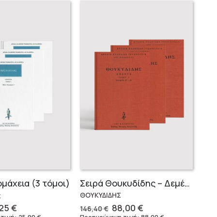
ομάχεια (3 τόμοι)
Σειρά Θουκυδίδης – Δεμένο (4 τόμοι)
ς
ΘΟΥΚΥΔΙΔΗΣ
ginal
Η
Original
Η
,25
€
88,00
€
146,40
€
ce
τρέχουσα
price
τρέχουσα