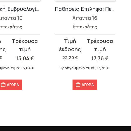
Μαιευτική-Εμβρυολογία: Περί Επικυήσεως, Περί Εγκατατομής Εμβρύου, Περί Επταμήνου, Περί Οκταμήνου, Περί Οδοντοφυΐης, Περί Εβδομάδων
Παθήσεις-Επιληψα: Περί παθών, Περί των εντός παθών, Περί ιερής νούσου, Περί τόπων των κατ’ άνθρωπον
Άπαντα 10
Άπαντα 16
Ιπποκράτης
Ιπποκράτης
Original
Η
σα
price
τρέχουσα
was:
τιμή
€
15,04
€
22,20
€
17,76
€
22,20 €.
είναι:
μενη τιμή:
15,04
€
.
Προηγούμενη τιμή:
17,76
€
.
17,76 €.
ΑΓΟΡΑ
ΑΓΟΡΑ