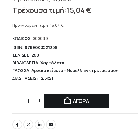
Original
15,04
€
price
Η
was:
τρέχουσα
Προηγούμενη τιμή:
15,04
€
.
18,80 €.
τιμή
ΚΩΔΙΚΟΣ:
000099
είναι:
15,04 €.
ISBN: 9789603521259
ΣΕΛΙΔΕΣ: 288
ΒΙΒΛΙΟΔΕΣΙΑ: Χαρτόδετο
ΓΛΩΣΣΑ: Αρχαίο κείμενο - Νεοελληνική μετάφραση
ΔΙΑΣΤΑΣΕΙΣ: 12,5x21
ΑΓΟΡΑ