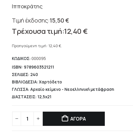
Ιπποκράτης
15,50
€
Original
12,40
€
price
Η
was:
τρέχουσα
Προηγούμενη τιμή:
12,40
€
.
15,50 €.
τιμή
ΚΩΔΙΚΟΣ:
000095
είναι:
12,40 €.
ISBN: 9789603521211
ΣΕΛΙΔΕΣ: 240
ΒΙΒΛΙΟΔΕΣΙΑ: Χαρτόδετο
ΓΛΩΣΣΑ: Αρχαίο κείμενο - Νεοελληνική μετάφραση
ΔΙΑΣΤΑΣΕΙΣ: 12,5x21
ΑΓΟΡΑ