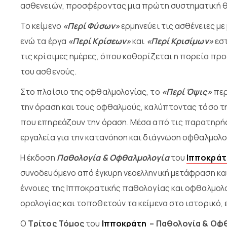
ασθενειών, προσφέροντας μια πρώτη συστηματική θ
Το κείμενο
«Περί Φύσων»
ερμηνεύει τις ασθένειες με
ενώ τα έργα
«Περί Κρίσεων»
και
«Περί Κρισίμων»
εστ
τις κρίσιμες ημέρες, όπου καθορίζεται η πορεία πρ
του ασθενούς.
Στο πλαίσιο της οφθαλμολογίας, το
«Περί Όψις»
περ
την όραση και τους οφθαλμούς, καλύπτοντας τόσο τη
που επηρεάζουν την όραση. Μέσα από τις παρατηρή
εργαλεία για την κατανόηση και διάγνωση οφθαλμολ
Η έκδοση
Παθολογία & Οφθαλμολογία
του
Ιπποκράτ
συνοδευόμενο από έγκυρη νεοελληνική μετάφραση και 
έννοιες της Ιπποκρατικής παθολογίας και οφθαλμολο
ορολογίας και τοποθετούν τα κείμενα στο ιστορικό, 
Ο
Τρίτος Τόμος
του
Ιπποκράτη
– Παθολογία & Οφ