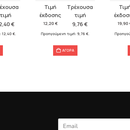
Original
Η
Original
Η
price
τρέχουσα
price
τρέχου
was:
τιμή
was:
τιμή
2,40
€
12,20
€
9,76
€
19,90
12,20 €.
είναι:
19,90 €.
είναι:
:
12,40
€
.
Προηγούμενη τιμή:
9,76
€
.
Προηγού
9,76 €.
15,92 €.
ΑΓΟΡΑ