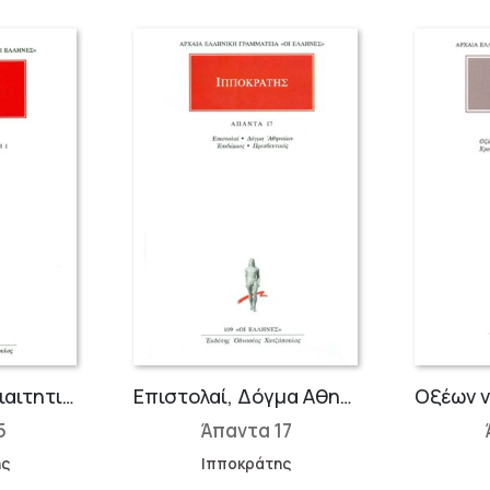
Αριστοτέλης: Διαιτητική-Θεραπευτική 1
Επιστολαί, Δόγμα Αθηναίων, Επιβώμιος, Πρεσβευτικός
5
Άπαντα 17
ης
Ιπποκράτης