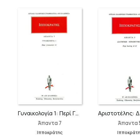
, Αφορισμοί
Γυναικολογία 1: Περί Γυναικείων Α΄
Άπαντα 7
Άπαντα 
Ιπποκράτης
Ιπποκράτ