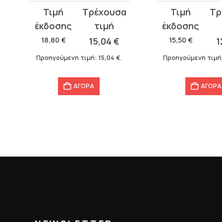
Original
Η
Original
Η
price
τρέχουσα
price
τρέχουσα
was:
τιμή
was:
τιμή
18,80
€
15,04
€
15,50
€
1
18,80 €.
είναι:
15,50 €.
είναι:
Προηγούμενη τιμή:
15,04
€
.
Προηγούμενη τιμή
15,04 €.
12,40 €.
ΑΓΟΡΑ
ΑΓΟΡΑ