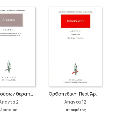
Οξέων νούσων θεραπευτικόν, Χρονίων νούσων θεραπευτικόν
Ορθοπεδική: Περί Άρθρων, Μοχλικός
Άπαντα 2
Άπαντα 12
Αρεταίος
Ιπποκράτης