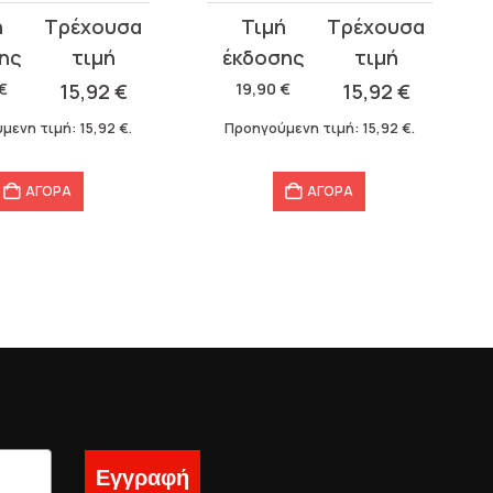
Original
Η
σα
price
τρέχουσα
was:
τιμή
€
15,92
€
19,90
€
15,92
€
19,90 €.
είναι:
μενη τιμή:
15,92
€
.
Προηγούμενη τιμή:
15,92
€
.
15,92 €.
ΑΓΟΡΑ
ΑΓΟΡΑ
Εγγραφή