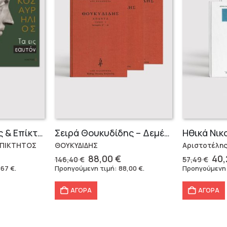
Μάρκος Αυρήλιος & Επίκτητος (Επίτομα)
Σειρά Θουκυδίδης – Δεμένο (4 τόμοι)
Ηθικά Νικ
ΕΠΙΚΤΗΤΟΣ
ΘΟΥΚΥΔΙΔΗΣ
Αριστοτέλη
Original
Η
Ori
88,00
€
40
146,40
€
57,49
€
έχουσα
price
τρέχουσα
pri
,67
€
.
Προηγούμενη τιμή:
88,00
€
.
Προηγούμενη
μή
was:
τιμή
was
ναι:
146,40 €.
είναι:
57,
ΑΓΟΡΑ
ΑΓΟΡΑ
,67 €.
88,00 €.