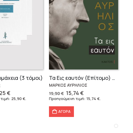
ομάχεια (3 τόμοι)
Τα Εις εαυτόν (Επίτομο) – Μάρκος Αυρήλιος
ς
ΜΑΡΚΟΣ ΑΥΡΗΛΙΟΣ
ginal
Η
Original
Η
,25
€
15,74
€
19,90
€
ce
τρέχουσα
price
τρέχουσα
 τιμή:
25,90
€
.
Προηγούμενη τιμή:
15,74
€
.
:
τιμή
was:
τιμή
49 €.
είναι:
19,90 €.
είναι:
ΑΓΟΡΑ
40,25 €.
15,74 €.