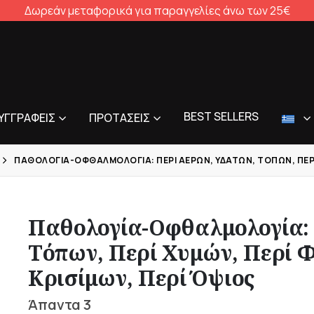
Δωρεάν μεταφορικά για παραγγελίες άνω των 25€
BEST SELLERS
ΥΓΓΡΑΦΕΊΣ
ΠΡΟΤΆΣΕΙΣ
ΠΑΘΟΛΟΓΊΑ-ΟΦΘΑΛΜΟΛΟΓΊΑ: ΠΕΡΊ ΑΈΡΩΝ, ΥΔΆΤΩΝ, ΤΌΠΩΝ, ΠΕΡΊ ΧΥ
Παθολογία-Οφθαλμολογία: 
Τόπων, Περί Χυμών, Περί Φ
Κρισίμων, Περί Όψιος
Άπαντα 3