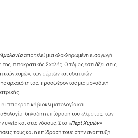
λμολογία
αποτελεί μια ολοκληρωμένη εισαγωγή
 της Ιπποκρατικής Σχολής. Ο τόμος εστιάζει στις
ατικών χυμών, των αέριων και υδατικών
της αρχαιότητας, προσφέροντας μια μοναδική
ιατρικής.
 η ιπποκρατική βιοκλιματολογία και
αθολογία, δηλαδή η επίδραση του κλίματος, των
 υγεία και στις νόσους. Στο
«Περί Χυμών»
ήσεις τους και η επίδρασή τους στην ανάπτυξη