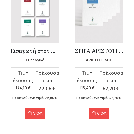
Εισαγωγή στον Νεοπλατωνισμό (7 τόμοι)
ΣΕΙΡΑ ΑΡΙΣΤΟΤΕΛΟΥΣ «ΟΡΓΑΝΟΝ» (5 τόμοι)
Συλλογικό
ΑΡΙΣΤΟΤΕΛΗΣ
Original
Η
Original
Η
price
τρέχουσα
price
τρέχουσα
was:
τιμή
was:
τιμή
144,10
€
72,05
€
115,40
€
57,70
€
144,10 €.
είναι:
115,40 €.
είναι:
Προηγούμενη τιμή:
72,05
€
.
Προηγούμενη τιμή:
57,70
€
.
72,05 €.
57,70 €.
ΑΓΟΡΑ
ΑΓΟΡΑ