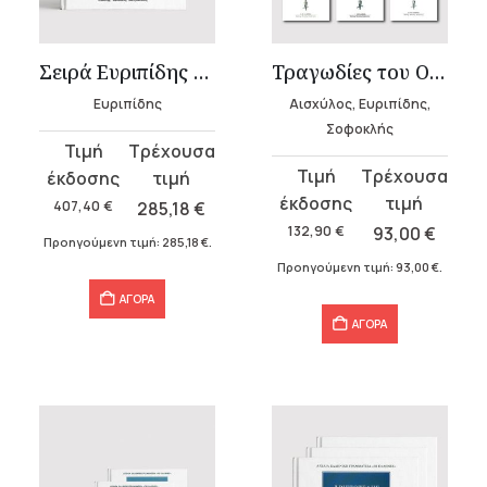
Σειρά Ευριπίδης (27 τόμοι)
Τραγωδίες του Ομηρικού Κύκλου
Ευριπίδης
Αισχύλος, Ευριπίδης,
Σοφοκλής
Original
Η
Original
Η
price
τρέχουσα
price
τρέχουσα
was:
τιμή
407,40
€
285,18
€
was:
τιμή
407,40 €.
είναι:
132,90
€
93,00
€
Προηγούμενη τιμή:
285,18
€
.
132,90 €.
είναι:
285,18 €.
Προηγούμενη τιμή:
93,00
€
.
93,00 €.
ΑΓΟΡΑ
ΑΓΟΡΑ