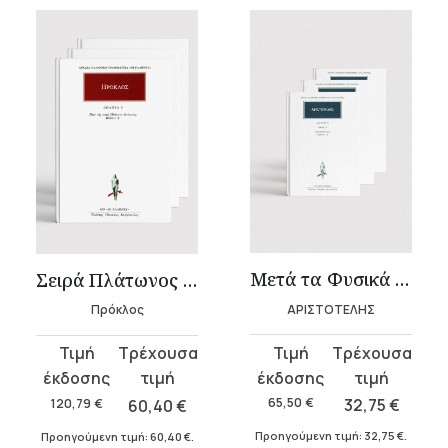
Μετά τα Φυσικά – Σειρά (3 τόμοι)
Σειρά Πλάτωνος Θεολογία (6 τόμοι)
ΑΡΙΣΤΟΤΕΛΗΣ
Πρόκλος
Original
Η
Original
Η
price
τρέχουσα
price
τρέχουσα
was:
τιμή
was:
τιμή
65,50
€
32,75
€
120,79
€
60,40
€
65,50 €.
είναι:
120,79 €.
είναι:
Προηγούμενη τιμή:
32,75
€
.
Προηγούμενη τιμή:
60,40
€
.