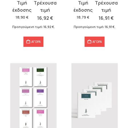
Original
Η
Original
Η
price
τρέχουσα
price
τρέχουσα
was:
τιμή
was:
τιμή
18,90
€
16,92
€
18,79
€
16,91
€
18,90 €.
είναι:
18,79 €.
είναι:
Προηγούμενη τιμή:
16,92
€
.
Προηγούμενη τιμή:
16,91
€
.
16,92 €.
16,91 €.
ΑΓΟΡΑ
ΑΓΟΡΑ