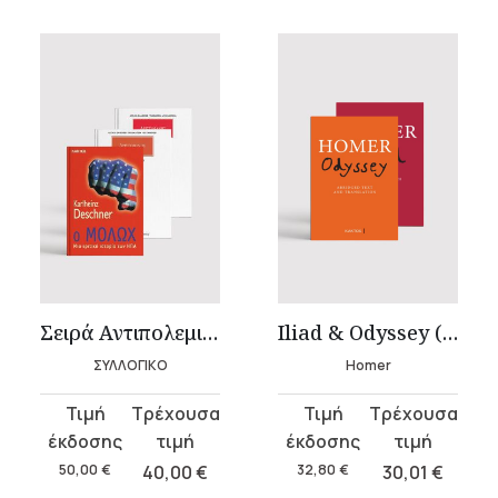
Σειρά Αντιπολεμικών βιβλίων (3 ΤΟΜΟΙ)
Iliad & Odyssey (2 volumes)
ΣΥΛΛΟΓΙΚΟ
Homer
Original
Η
Original
Η
price
τρέχουσα
price
τρέχουσα
was:
τιμή
was:
τιμή
50,00
€
40,00
€
32,80
€
30,01
€
50,00 €.
είναι:
32,80 €.
είναι: