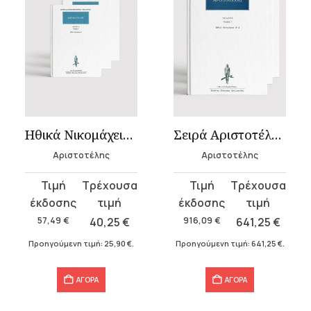
Ηθικά Νικομάχεια (3 τόμοι)
Σειρά Αριστοτέλης (τόμοι 1-45)
Αριστοτέλης
Αριστοτέλης
Original
Η
Original
Η
price
τρέχουσα
price
τρέχουσα
was:
τιμή
was:
τιμή
57,49
€
40,25
€
916,09
€
641,25
€
57,49 €.
είναι:
916,09 €.
είναι:
Προηγούμενη τιμή:
25,90
€
.
Προηγούμενη τιμή:
641,25
€
.
40,25 €.
641,25 €.
ΑΓΟΡΑ
ΑΓΟΡΑ