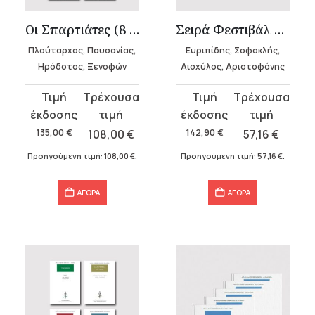
Οι Σπαρτιάτες (8 τόμοι)
Σειρά Φεστιβάλ Επιδαύρου ’26
Πλούταρχος, Παυσανίας,
Ευριπίδης, Σοφοκλής,
Ηρόδοτος, Ξενοφών
Αισχύλος, Αριστοφάνης
Original
Η
Original
Η
price
τρέχουσα
price
τρέχουσα
was:
τιμή
was:
τιμή
135,00
€
108,00
€
142,90
€
57,16
€
135,00 €.
είναι:
142,90 €.
είναι:
Προηγούμενη τιμή:
108,00
€
.
Προηγούμενη τιμή:
57,16
€
.
108,00 €.
57,16 €.
ΑΓΟΡΑ
ΑΓΟΡΑ