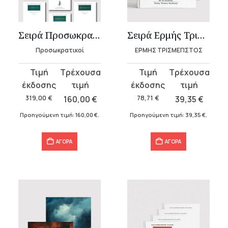
υσα
Σειρά Προσωκρατικοί (20 τόμοι)
Σειρά Ερμής Τρισμέγιστος
Προσωκρατικοί
ΕΡΜΗΣ ΤΡΙΣΜΕΓΙΣΤΟΣ
.
Original
Η
Original
Η
price
τρέχουσα
price
τρέχουσα
α
was:
τιμή
was:
τιμή
319,00
€
160,00
€
78,71
€
39,35
€
319,00 €.
είναι:
78,71 €.
είναι:
Προηγούμενη τιμή:
160,00
€
.
Προηγούμενη τιμή:
39,35
€
.
160,00 €.
39,35 €.
ΑΓΟΡΑ
ΑΓΟΡΑ
σα
α