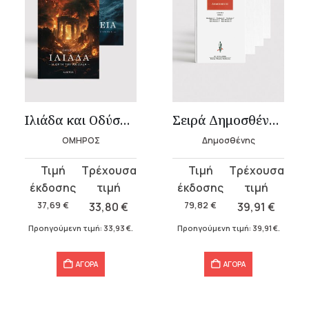
Ιλιάδα και Οδύσσεια
Σειρά Δημοσθένης κατά Φιλίππου (4 τόμοι)
ΟΜΗΡΟΣ
Δημοσθένης
Original
Η
Original
Η
price
τρέχουσα
price
τρέχουσα
was:
τιμή
was:
τιμή
37,69
€
33,80
€
79,82
€
39,91
€
37,69 €.
είναι:
79,82 €.
είναι:
Προηγούμενη τιμή:
33,93
€
.
Προηγούμενη τιμή:
39,91
€
.
33,80 €.
39,91 €.
ΑΓΟΡΑ
ΑΓΟΡΑ