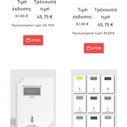
Original
Η
price
τρέχουσα
Original
Η
was:
τιμή
price
τρέχουσα
61,00
€
45,75
€
61,00 €.
είναι:
was:
τιμή
61,00
€
45,75
€
Προηγούμενη τιμή:
45,75
€
.
45,75 €.
61,00 €.
είναι:
Προηγούμενη τιμή:
30,50
€
.
45,75 €.
ΑΓΟΡΑ
ΑΓΟΡΑ