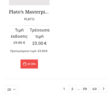
Plato’s Masterpieces (2 volumes)
PLATO
Original
Η
price
τρέχουσα
was:
τιμή
29,80
€
23,00
€
29,80 €.
είναι:
Προηγούμενη τιμή:
23,00
€
.
23,00 €.
ΑΓΟΡΑ
…
1
2
39
40