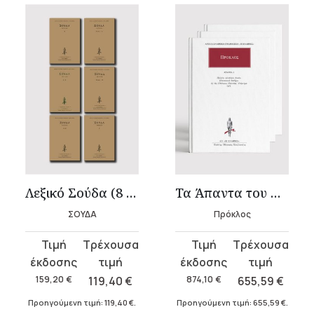
Λεξικό Σούδα (8 τόμοι)
Τα Άπαντα του Πρόκλου
ΣΟΥΔΑ
Πρόκλος
Original
Η
Original
Η
price
τρέχουσα
price
τρέχουσα
was:
τιμή
was:
τιμή
159,20
€
119,40
€
874,10
€
655,59
€
159,20 €.
είναι:
874,10 €.
είναι:
Προηγούμενη τιμή:
119,40
€
.
Προηγούμενη τιμή:
655,59
€
.
119,40 €.
655,59 €.