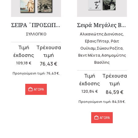
υσα
ΣΕΙΡΑ ¨ΠΡΟΣΩΠΑ ΕΛΛΗΝΙΚΗΣ ΕΠΑΝΑΣΤΑΣΗΣ”
Σειρά Μεγάλες Βιογραφίες (6 τόμοι)
ΣΥΛΛΟΓΙΚΟ
Αλικανιώτης Διονύσιος,
.
Εβανς Πήτερ, Ράιτ
Original
Η
Ουίλιαμ,Σώκου Ροζίτα,
α
price
τρέχουσα
Βεντ Μέχτα,Ασημομύτης
was:
τιμή
Βασίλης
109,18
€
76,43
€
109,18 €.
είναι:
Προηγούμενη τιμή:
76,43
€
.
Original
Η
76,43 €.
price
τρέχουσα
σα
ΑΓΟΡΑ
was:
τιμή
120,84
€
84,59
€
120,84 €.
είναι:
Προηγούμενη τιμή:
84,59
€
.
84,59 €.
ΑΓΟΡΑ
α