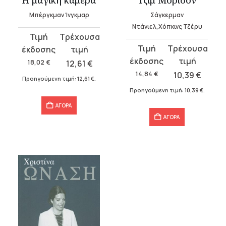
Μπέργκμαν Ίνγκμαρ
Σάγκερμαν
Ντάνιελ,Χόπκινς Τζέρυ
Original
Η
Original
Η
price
τρέχουσα
price
τρέχουσα
was:
τιμή
18,02
€
12,61
€
was:
τιμή
18,02 €.
είναι:
14,84
€
10,39
€
Προηγούμενη τιμή:
12,61
€
.
14,84 €.
είναι:
12,61 €.
Προηγούμενη τιμή:
10,39
€
.
10,39 €.
ΑΓΟΡΑ
ΑΓΟΡΑ