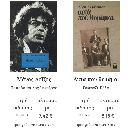
Μάνος Λοΐζος
Αυτά που θυμάμαι
Παπαδόπουλος Λευτέρης
Εσκενάζυ Ρόζα
Original
Η
Original
Η
price
τρέχουσα
price
τρέχουσα
was:
τιμή
was:
τιμή
10,60
€
7,42
€
11,66
€
8,16
€
10,60 €.
είναι:
11,66 €.
είναι:
Προηγούμενη τιμή:
7,42
€
.
Προηγούμενη τιμή:
8,16
€
.
7,42 €.
8,16 €.