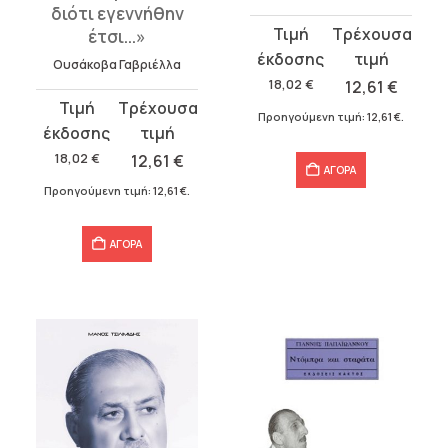
διότι εγεννήθην
Original
Η
έτσι...»
price
τρέχουσα
Ουσάκοβα Γαβριέλλα
was:
τιμή
18,02
€
12,61
€
Original
Η
18,02 €.
είναι:
Προηγούμενη τιμή:
12,61
€
.
price
τρέχουσα
12,61 €.
was:
τιμή
18,02
€
12,61
€
ΑΓΟΡΑ
18,02 €.
είναι:
Προηγούμενη τιμή:
12,61
€
.
12,61 €.
ΑΓΟΡΑ