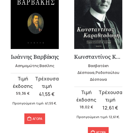
Ιωάννης Βαρβάκης
Κωνσταντίνος Καραθεοδωρή
Ασημομύτης Βασίλης
Βασβατέκη
Δέσποινα,Ροδοπούλου
Original
Η
Δέσποινα
price
τρέχουσα
Original
Η
was:
τιμή
59,36
€
41,55
€
price
τρέχουσα
59,36 €.
είναι:
Προηγούμενη τιμή:
41,55
€
.
was:
τιμή
18,02
€
12,61
€
41,55 €.
18,02 €.
είναι:
Προηγούμενη τιμή:
12,61
€
.
ΑΓΟΡΑ
12,61 €.
ΑΓΟΡΑ