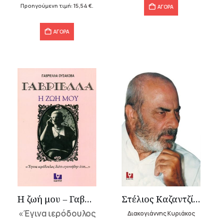
22,20 €.
είναι:
Προηγούμενη τιμή:
15,54
€
.
ΑΓΟΡΑ
15,54 €.
ΑΓΟΡΑ
Η ζωή μου – Γαβριέλλα Ουσάκοβα
Στέλιος Καζαντζίδης
«Έγινα ιερόδουλος
Διακογιάννης Κυριάκος