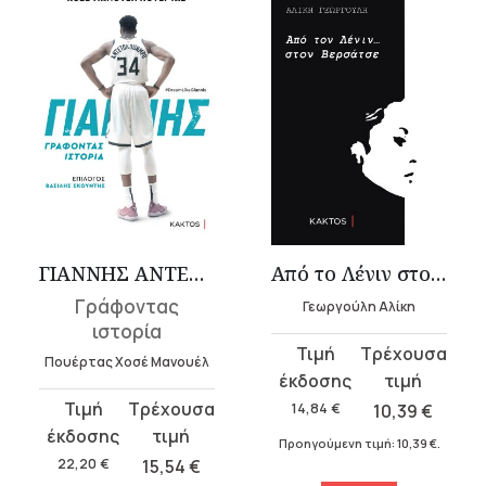
ΓΙΑΝΝΗΣ ΑΝΤΕΤΟΚΟΥΝΜΠΟ
Από το Λένιν στο Βερσάτσε
Γράφοντας
Γεωργούλη Αλίκη
ιστορία
Original
Η
Πουέρτας Χοσέ Μανουέλ
price
τρέχουσα
was:
τιμή
Original
Η
14,84
€
10,39
€
14,84 €.
είναι:
price
τρέχουσα
Προηγούμενη τιμή:
10,39
€
.
10,39 €.
was:
τιμή
22,20
€
15,54
€