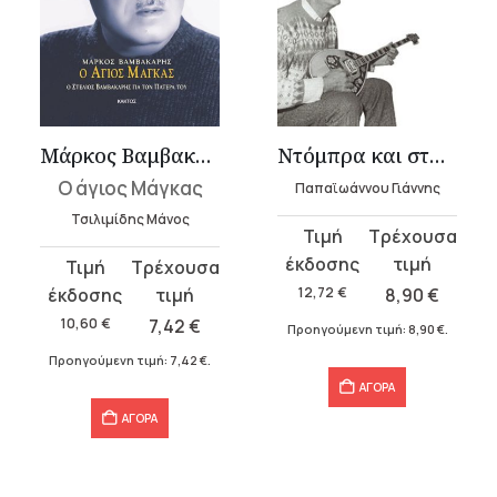
Μάρκος Βαμβακάρης
Ντόμπρα και σταράτα
Ο άγιος Μάγκας
Παπαϊωάννου Γιάννης
Τσιλιμίδης Μάνος
Original
Η
price
τρέχουσα
Original
Η
was:
τιμή
price
τρέχουσα
12,72
€
8,90
€
12,72 €.
είναι:
was:
τιμή
10,60
€
7,42
€
Προηγούμενη τιμή:
8,90
€
.
8,90 €.
10,60 €.
είναι:
Προηγούμενη τιμή:
7,42
€
.
7,42 €.
ΑΓΟΡΑ
ΑΓΟΡΑ