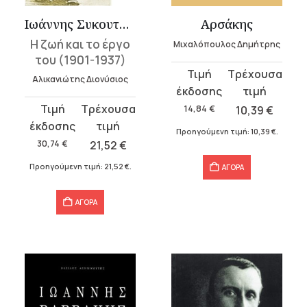
Ιωάννης Συκουτρής
Αρσάκης
Η ζωή και το έργο
Μιχαλόπουλος Δημήτρης
του (1901-1937)
Original
Η
Αλικανιώτης Διονύσιος
price
τρέχουσα
was:
τιμή
Original
Η
14,84
€
10,39
€
14,84 €.
είναι:
price
τρέχουσα
Προηγούμενη τιμή:
10,39
€
.
10,39 €.
was:
τιμή
30,74
€
21,52
€
30,74 €.
είναι:
Προηγούμενη τιμή:
21,52
€
.
ΑΓΟΡΑ
21,52 €.
ΑΓΟΡΑ