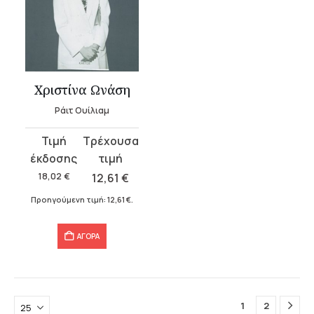
Χριστίνα Ωνάση
Ράιτ Ουίλιαμ
Original
Η
price
τρέχουσα
was:
τιμή
18,02
€
12,61
€
18,02 €.
είναι:
Προηγούμενη τιμή:
12,61
€
.
12,61 €.
ΑΓΟΡΑ
1
2