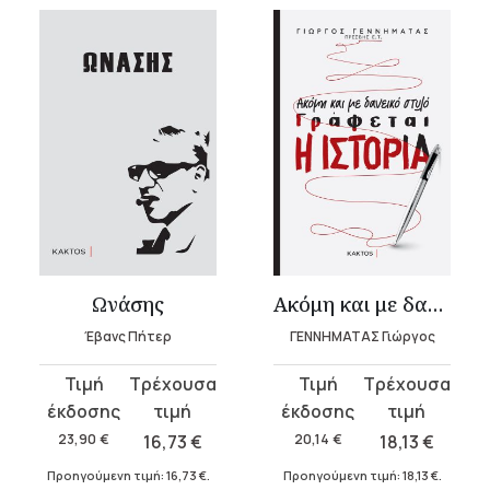
Ωνάσης
Ακόμη και με δανεικό στυλό γράφεται η Ιστορία
Έβανς Πήτερ
ΓΕΝΝΗΜΑΤΑΣ Γιώργος
Original
Η
Original
Η
price
τρέχουσα
price
τρέχουσα
was:
τιμή
was:
τιμή
23,90
€
16,73
€
20,14
€
18,13
€
23,90 €.
είναι:
20,14 €.
είναι:
Προηγούμενη τιμή:
16,73
€
.
Προηγούμενη τιμή:
18,13
€
.