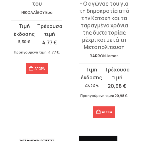
του
- Ο αγώνας του για
τη δημοκρατία από
ΝΙΚΟΛΑΪΔΟΥ Εύα
την Κατοχή και τα
ταραγμένα χρόνια
Original
Η
της δικτατορίας
price
τρέχουσα
μέχρι και μετά τη
was:
τιμή
5,30
€
4,77
€
Μεταπολίτευση
5,30 €.
είναι:
Προηγούμενη τιμή:
4,77
€
.
BARRON James
4,77 €.
Original
Η
ΑΓΟΡΑ
price
τρέχουσα
was:
τιμή
23,32
€
20,98
€
23,32 €.
είναι:
Προηγούμενη τιμή:
20,98
€
.
20,98 €.
ΑΓΟΡΑ