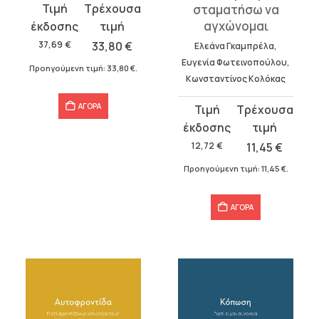
Original
Η
σταματήσω να
αγχώνομαι
price
τρέχουσα
was:
τιμή
37,69
€
33,80
€
Ελεάνα Γκαμπρέλα,
37,69 €.
είναι:
Ευγενία Φωτεινοπούλου,
Προηγούμενη τιμή:
33,80
€
.
33,80 €.
Κωνσταντίνος Κολόκας
Original
Η
ΑΓΟΡΑ
price
τρέχουσα
was:
τιμή
12,72
€
11,45
€
12,72 €.
είναι:
Προηγούμενη τιμή:
11,45
€
.
11,45 €.
ΑΓΟΡΑ