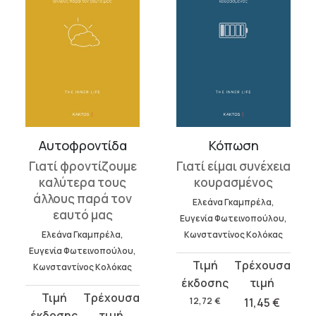
Αυτοφροντίδα
Κόπωση
Γιατί φροντίζουμε
Γιατί είμαι συνέχεια
καλύτερα τους
κουρασμένος
άλλους παρά τον
Ελεάνα Γκαμπρέλα,
εαυτό μας
Ευγενία Φωτεινοπούλου,
Ελεάνα Γκαμπρέλα,
Κωνσταντίνος Κολόκας
Ευγενία Φωτεινοπούλου,
Original
Η
Κωνσταντίνος Κολόκας
price
τρέχουσα
Original
Η
was:
τιμή
12,72
€
11,45
€
price
τρέχουσα