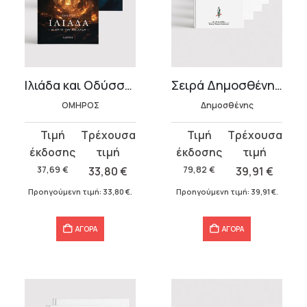
Ιλιάδα και Οδύσσεια
Σειρά Δημοσθένης κατά Φιλίππου (4 τόμοι)
ΟΜΗΡΟΣ
Δημοσθένης
Original
Η
Original
Η
price
τρέχουσα
price
τρέχουσα
was:
τιμή
was:
τιμή
37,69
€
33,80
€
79,82
€
39,91
€
37,69 €.
είναι:
79,82 €.
είναι:
Προηγούμενη τιμή:
33,80
€
.
Προηγούμενη τιμή:
39,91
€
.
33,80 €.
39,91 €.
ΑΓΟΡΑ
ΑΓΟΡΑ