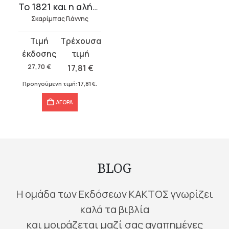
Το 1821 και η αλήθεια
Σκαρίμπας Γιάννης
Original
Η
price
τρέχουσα
was:
τιμή
27,70
€
17,81
€
27,70 €.
είναι:
Προηγούμενη τιμή:
17,81
€
.
17,81 €.
ΑΓΟΡΑ
BLOG
Η ομάδα των Εκδόσεων ΚΑΚΤΟΣ γνωρίζει
καλά τα βιβλία
και μοιράζεται μαζί σας αγαπημένες