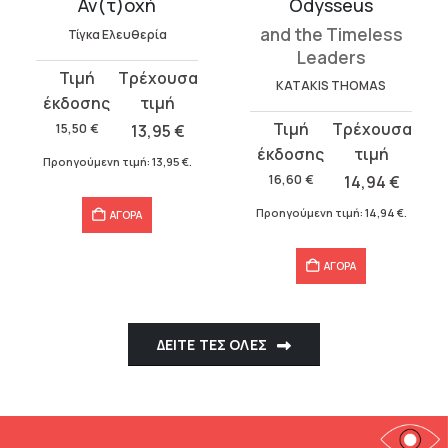
Αν(τ)οχή
Odysseus
and the Timeless
Τίγκα Ελευθερία
Leaders
Original
Η
KATAKIS THOMAS
price
τρέχουσα
was:
τιμή
Original
Η
15,50
€
13,95
€
15,50 €.
είναι:
price
τρέχουσα
Προηγούμενη τιμή:
13,95
€
.
13,95 €.
was:
τιμή
16,60
€
14,94
€
16,60 €.
είναι:
Προηγούμενη τιμή:
14,94
€
.
ΑΓΟΡΑ
14,94 €.
ΑΓΟΡΑ
ΔΕΙΤΕ ΤΕΣ ΟΛΕΣ