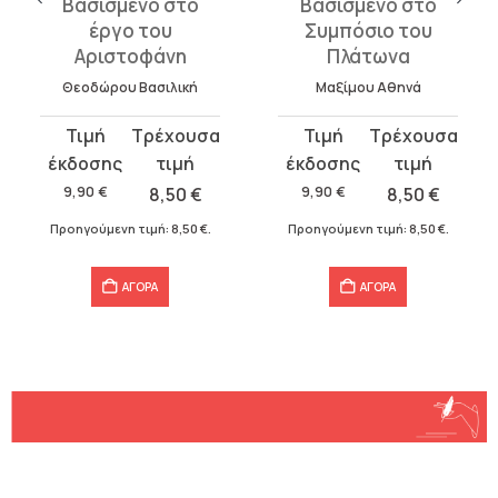
Βασισμένο στο
Βασισμένο στο
έργο του
Συμπόσιο του
Αριστοφάνη
Πλάτωνα
Θεοδώρου Βασιλική
Μαξίμου Αθηνά
Original
Η
Original
Η
price
τρέχουσα
price
τρέχουσα
was:
τιμή
was:
τιμή
9,90
€
8,50
€
9,90
€
8,50
€
9,90 €.
είναι:
9,90 €.
είναι:
Προηγούμενη τιμή:
8,50
€
.
Προηγούμενη τιμή:
8,50
€
.
8,50 €.
8,50 €.
ΑΓΟΡΑ
ΑΓΟΡΑ