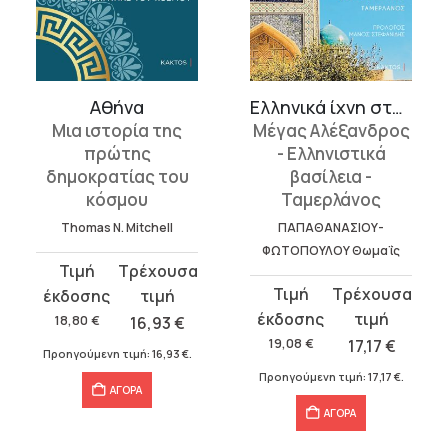
Αθήνα
Ελληνικά ίχνη στην Κεντρική Ασία – Ουζμπεκιστάν: Το σταυροδρόμ...
Μια ιστορία της
Μέγας Αλέξανδρος
πρώτης
- Ελληνιστικά
δημοκρατίας του
βασίλεια -
κόσμου
Ταμερλάνος
Thomas N. Mitchell
ΠΑΠΑΘΑΝΑΣΙΟΥ-
ΦΩΤΟΠΟΥΛΟΥ Θωμαΐς
Original
Η
Original
Η
price
τρέχουσα
price
τρέχουσα
was:
τιμή
18,80
€
16,93
€
was:
τιμή
18,80 €.
είναι:
19,08
€
17,17
€
Προηγούμενη τιμή:
16,93
€
.
19,08 €.
είναι:
16,93 €.
Προηγούμενη τιμή:
17,17
€
.
17,17 €.
ΑΓΟΡΑ
ΑΓΟΡΑ