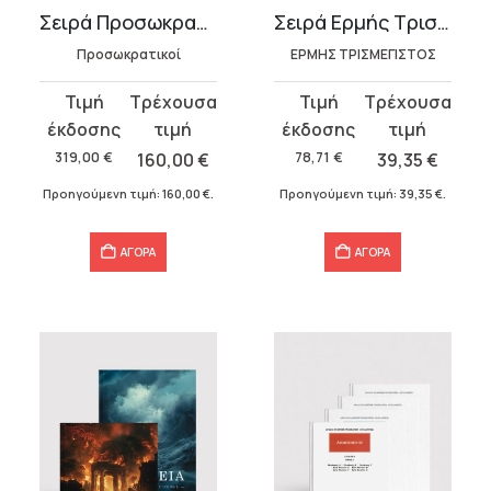
Σειρά Προσωκρατικοί (20 τόμοι)
Σειρά Ερμής Τρισμέγιστος
Προσωκρατικοί
ΕΡΜΗΣ ΤΡΙΣΜΕΓΙΣΤΟΣ
Original
Η
Original
Η
price
τρέχουσα
price
τρέχουσα
was:
τιμή
was:
τιμή
319,00
€
160,00
€
78,71
€
39,35
€
319,00 €.
είναι:
78,71 €.
είναι:
Προηγούμενη τιμή:
160,00
€
.
Προηγούμενη τιμή:
39,35
€
.
160,00 €.
39,35 €.
ΑΓΟΡΑ
ΑΓΟΡΑ