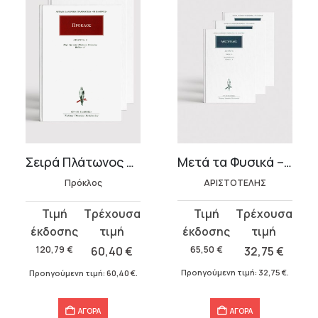
Μετά τα Φυσικά – Σειρά (3 τόμοι)
Σειρά Πλάτωνος Θεολογία (6 τόμοι)
ΑΡΙΣΤΟΤΕΛΗΣ
Πρόκλος
Original
Η
Original
Η
price
τρέχουσα
price
τρέχουσα
was:
τιμή
was:
τιμή
65,50
€
32,75
€
120,79
€
60,40
€
65,50 €.
είναι:
120,79 €.
είναι:
Προηγούμενη τιμή:
32,75
€
.
Προηγούμενη τιμή:
60,40
€
.
32,75 €.
60,40 €.
ΑΓΟΡΑ
ΑΓΟΡΑ