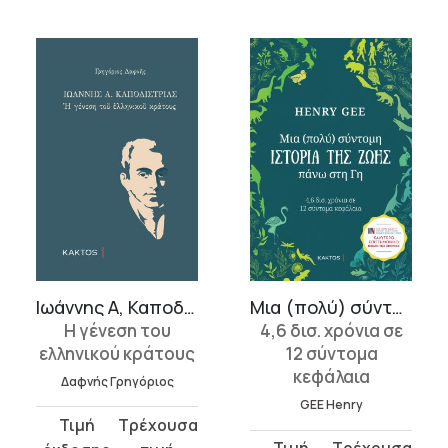
Ιωάννης Α, Καποδίστριας
Μια (πολύ) σύντομη ιστορία της ζωής πάνω στη Γη
Η γένεση του
4,6 δισ. χρόνια σε
ελληνικού κράτους
12 σύντομα
κεφάλαια
Δαφνής Γρηγόριος
GEE Henry
Original
Η
Original
Η