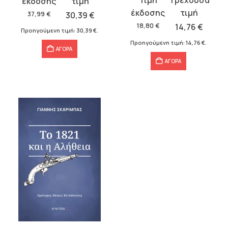
price
τρέχουσα
price
τρέχουσα
was:
τιμή
37,99
€
30,39
€
was:
τιμή
37,99 €.
είναι:
18,80
€
14,76
€
Προηγούμενη τιμή:
30,39
€
.
18,80 €.
είναι:
30,39 €.
Προηγούμενη τιμή:
14,76
€
.
14,76 €.
ΑΓΟΡΑ
ΑΓΟΡΑ