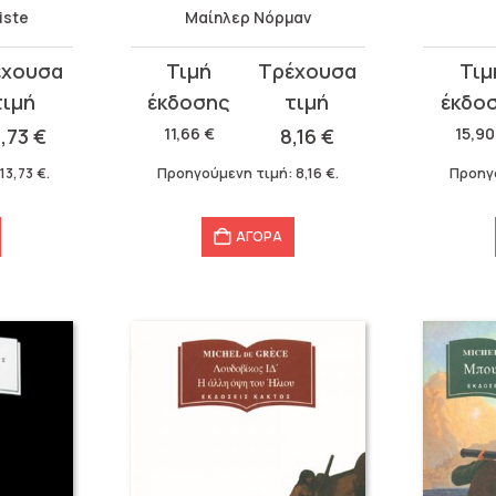
iste
Μαίηλερ Νόρμαν
Original
Η
Original
Η
price
τρέχουσα
price
τρέχου
was:
τιμή
was:
τιμή
3,73
€
11,66
€
8,16
€
15,9
11,66 €.
είναι:
15,90 €
είναι:
13,73
€
.
Προηγούμενη τιμή:
8,16
€
.
Προηγ
8,16 €.
11,13 €.
ΑΓΟΡΑ