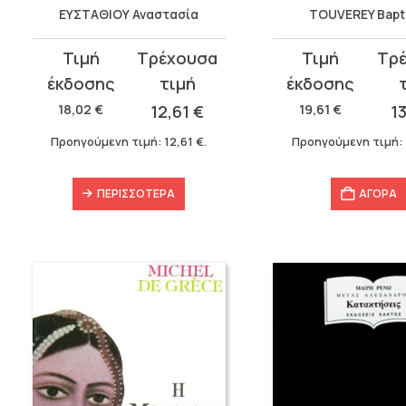
ΕΥΣΤΑΘΙΟΥ Αναστασία
TOUVEREY Bapt
Original
Η
Original
Η
price
τρέχουσα
price
τρέχουσα
was:
τιμή
was:
τιμή
18,02
€
12,61
€
19,61
€
1
18,02 €.
είναι:
19,61 €.
είναι:
Προηγούμενη τιμή:
12,61
€
.
Προηγούμενη τιμή:
12,61 €.
13,73 €.
ΠΕΡΙΣΣΌΤΕΡΑ
ΑΓΟΡΑ