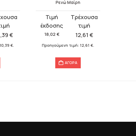
Ρενώ Μαίρη
Original
Η
price
τρέχουσα
was:
τιμή
0,39
€
18,02
€
12,61
€
18,02 €.
είναι:
10,39
€
.
Προηγούμενη τιμή:
12,61
€
.
12,61 €.
ΑΓΟΡΑ