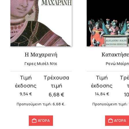
Η Μαχαρανή
Κατακτήσε
Γκρες Μισέλ Ντε
Ρενώ Μαίρη
Original
Η
Original
Η
price
τρέχουσα
price
τρέχουσα
was:
τιμή
was:
τιμή
9,54
€
6,68
€
14,84
€
1
9,54 €.
είναι:
14,84 €.
είναι:
Προηγούμενη τιμή:
6,68
€
.
Προηγούμενη τιμή:
6,68 €.
10,39 €.
ΑΓΟΡΑ
ΑΓΟΡΑ