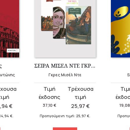
ς
ΣΕΙΡΑ ΜΙΣΕΛ ΝΤΕ ΓΚΡΕΣ (3 ΤΟΜΟΙ)
Αντώνης
Γκρες Μισέλ Ντε
S
Original
Η
Original
Η
price
τρέχουσα
price
τρέχου
was:
τιμή
was:
τιμή
4,94
€
37,10
€
25,97
€
19,0
37,10 €.
είναι:
19,08 €
είναι:
14,94
€
.
Προηγούμενη τιμή:
25,97
€
.
Προηγ
25,97 €.
17,17 €.