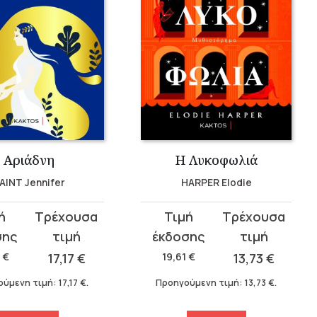
Αριάδνη
Η Λυκοφωλιά
AINT Jennifer
HARPER Elodie
Original
Η
σα
price
τρέχουσα
was:
τιμή
8
€
17,17
€
19,61
€
13,73
€
.
19,61 €.
είναι:
ούμενη τιμή:
17,17
€
.
Προηγούμενη τιμή:
13,73
€
.
13,73 €.