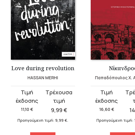
Love during revolution
Νίκανδρο
HASSAN MERHI
Παπαδόπουλος Χ. 
Original
Η
Original
Η
price
τρέχουσα
price
τρέχουσα
was:
τιμή
was:
τιμή
11,10
€
9,99
€
16,60
€
1
11,10 €.
είναι:
16,60 €.
είναι:
Προηγούμενη τιμή:
9,99
€
.
Προηγούμενη τιμή:
9,99 €.
14,94 €.