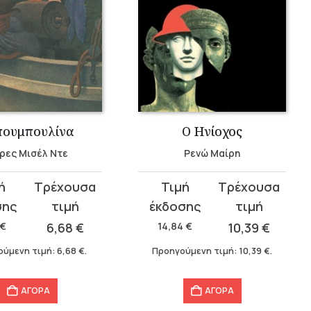
ουμπουλίνα
Ο Ηνίοχος
ρες Μισέλ Ντε
Ρενώ Μαίρη
Original
Η
σα
price
τρέχουσα
was:
τιμή
€
6,68
€
14,84
€
10,39
€
14,84 €.
είναι:
ούμενη τιμή:
6,68
€
.
Προηγούμενη τιμή:
10,39
€
.
10,39 €.
ΑΓΟΡΑ
ΑΓΟΡΑ