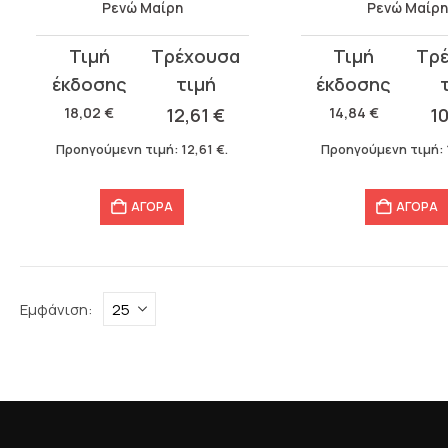
Ρενώ Μαίρη
Ρενώ Μαίρη
Original
Η
Original
Η
price
τρέχουσα
price
τρέχουσα
was:
τιμή
was:
τιμή
18,02
€
12,61
€
14,84
€
1
18,02 €.
είναι:
14,84 €.
είναι:
Προηγούμενη τιμή:
12,61
€
.
Προηγούμενη τιμή:
12,61 €.
10,39 €.
ΑΓΟΡΑ
ΑΓΟΡΑ
Εμφάνιση: