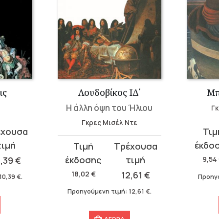
ις
Λουδοβίκος ΙΔ΄
Μπ
Η άλλη όψη του Ήλιου
Γκ
Γκρες Μισέλ Ντε
Original
Η
price
τρέχου
Original
Η
was:
τιμή
price
τρέχουσα
0,39
€
9,54
9,54 €.
είναι:
was:
τιμή
18,02
€
12,61
€
10,39
€
.
Προηγ
6,68 €.
18,02 €.
είναι:
Προηγούμενη τιμή:
12,61
€
.
12,61 €.