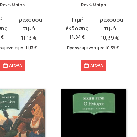
Ρενώ Μαίρη
Ρενώ Μαίρη
Original
Η
σα
price
τρέχουσα
was:
τιμή
0
€
11,13
€
14,84
€
10,39
€
.
14,84 €.
είναι:
ούμενη τιμή:
11,13
€
.
Προηγούμενη τιμή:
10,39
€
.
10,39 €.
ΑΓΟΡΑ
ΑΓΟΡΑ