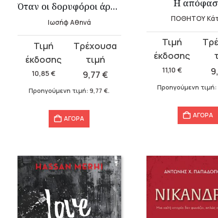
Η απόφασ
Όταν οι δορυφόροι άρχισαν να ψιθυρίζουν
ΠΟΘΗΤΟΥ Κάτ
Ιωσήφ Αθηνά
Original
Η
Original
Η
price
τρέχουσα
price
τρέχουσα
was:
τιμή
11,10
€
9
was:
τιμή
10,85
€
9,77
€
11,10 €.
είναι:
10,85 €.
είναι:
Προηγούμενη τιμή
Προηγούμενη τιμή:
9,77
€
.
9,99 €.
9,77 €.
ΑΓΟΡΑ
ΑΓΟΡΑ