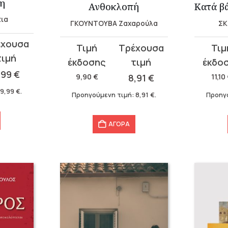
η
Ανθοκλοπή
ια
ΓΚΟΥΝΤΟΥΒΑ Ζαχαρούλα
ΣΚ
Original
Η
Original
Η
price
τρέχουσα
price
τρέχου
,99
€
was:
τιμή
was:
τιμή
9,90
€
8,91
€
11,10
9,90 €.
είναι:
11,10 €.
είναι:
:
9,99
€
.
Προηγούμενη τιμή:
8,91
€
.
Προηγ
8,91 €.
9,99 €.
ΑΓΟΡΑ