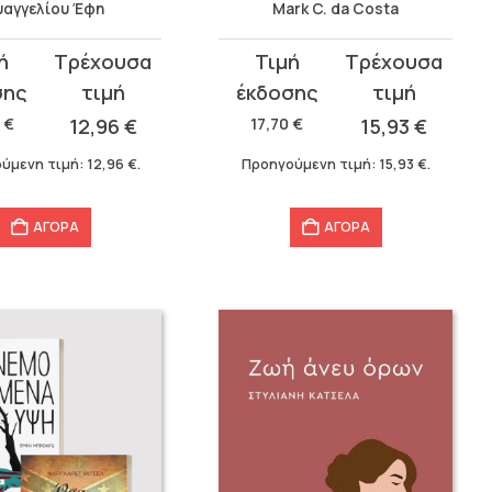
υαγγελίου Έφη
Mark C. da Costa
Original
Η
σα
price
τρέχουσα
was:
τιμή
9
€
12,96
€
17,70
€
15,93
€
17,70 €.
είναι:
ύμενη τιμή:
12,96
€
.
Προηγούμενη τιμή:
15,93
€
.
.
15,93 €.
ΑΓΟΡΑ
ΑΓΟΡΑ