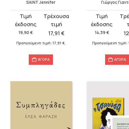
SAINT Jennifer
Γιώργος Γιαν
Original
Η
Original
Η
price
τρέχουσα
price
τρέχουσα
was:
τιμή
was:
τιμή
19,90
€
17,91
€
14,39
€
1
19,90 €.
είναι:
14,39 €.
είναι:
Προηγούμενη τιμή:
17,91
€
.
Προηγούμενη τιμή:
17,91 €.
12,96 €.
ΑΓΟΡΑ
ΑΓΟΡΑ