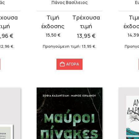
τάς
Πάνος Βασίλειος
Ε
Original
Η
Original
Η
price
τρέχουσα
price
τρέχου
was:
τιμή
was:
τιμή
2,96
€
15,50
€
13,95
€
14,3
15,50 €.
είναι:
14,39 €.
είναι:
12,96
€
.
Προηγούμενη τιμή:
13,95
€
.
Προηγο
13,95 €.
12,96 €
ΑΓΟΡΑ