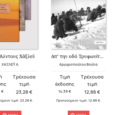
 Άλντους Χάξλεϋ
Απ’ την οδό Τρυφωνίτσα στους δρόμους του πολέμου…
ΧΑΞΛΕΫ Α.
Αργυροπούλου Βούλα
Original
Η
σα
price
τρέχουσα
was:
τιμή
0
€
23,28
€
14,39
€
12,88
€
.
14,39 €.
είναι:
ύμενη τιμή:
23,28
€
.
Προηγούμενη τιμή:
12,88
€
.
.
12,88 €.