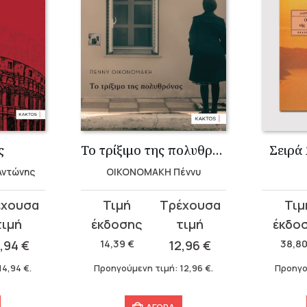
ς
Το τρίξιμο της πολυθρόνας
Σειρά
Αντώνης
OIKONOMAKH Πέννυ
Original
Η
Original
Η
price
τρέχουσα
price
τρέχου
was:
τιμή
was:
τιμή
4,94
€
14,39
€
12,96
€
38,8
14,39 €.
είναι:
38,80 €
είναι:
14,94
€
.
Προηγούμενη τιμή:
12,96
€
.
Προηγο
12,96 €.
23,28 €