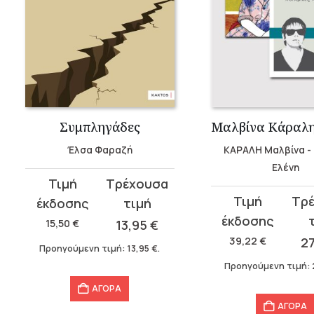
Συμπληγάδες
Έλσα Φαραζή
ΚΑΡΑΛΗ Μαλβίνα -
Ελένη
Original
Η
Original
Η
price
τρέχουσα
price
τρέχουσα
was:
τιμή
15,50
€
13,95
€
was:
τιμή
15,50 €.
είναι:
39,22
€
2
Προηγούμενη τιμή:
13,95
€
.
39,22 €.
είναι:
13,95 €.
Προηγούμενη τιμή:
27,45 €.
ΑΓΟΡΑ
ΑΓΟΡΑ