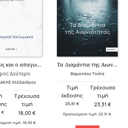
Ο όμηρος και ο απαγωγέας
Τα Διαμάντια της Αιωνιότητας
ρος Δεύτερο
Βαρώτσου Τούλα
ΑΚΗΣ Αλέξανδρος
Original
Η
price
τρέχουσα
was:
τιμή
σα
25,81
€
23,31
€
25,81 €.
είναι:
0
€
18,00
€
Προηγούμενη τιμή:
23,31
€
.
23,31 €.
.
ύμενη τιμή:
18,00
€
.
.