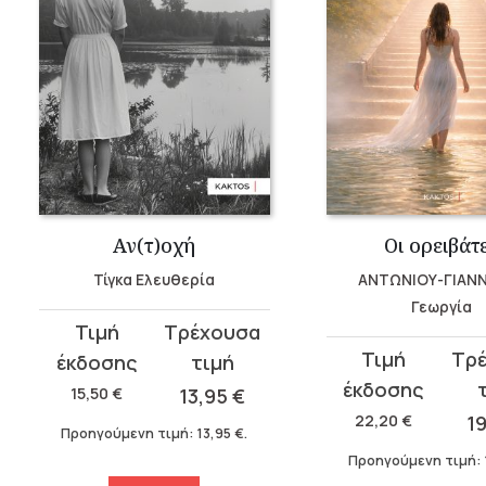
Αν(τ)οχή
Οι ορειβάτ
Τίγκα Ελευθερία
ΑΝΤΩΝΙΟΥ-ΓΙΑΝ
Γεωργία
Original
Η
Original
Η
price
τρέχουσα
price
τρέχουσα
was:
τιμή
15,50
€
13,95
€
was:
τιμή
15,50 €.
είναι:
22,20
€
1
Προηγούμενη τιμή:
13,95
€
.
22,20 €.
είναι:
13,95 €.
Προηγούμενη τιμή:
19,97 €.