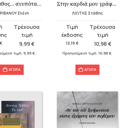
Κατά βάθος… ανυπότακτη
Στην καρδιά μου γράφει Ελλάδα
ΡΙΒΑΝΟΥ Ελένη
ΛΙΩΤΗΣ Στάθης
Original
Η
σα
price
τρέχουσα
was:
τιμή
€
9,99
€
12,19
€
10,98
€
12,19 €.
είναι:
ούμενη τιμή:
9,99
€
.
Προηγούμενη τιμή:
10,98
€
.
10,98 €.
ΑΓΟΡΑ
ΑΓΟΡΑ