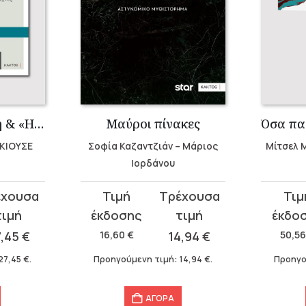
Μαλβίνα Κάραλη & «Η Τσαούσα»
Μαύροι πίνακες
 ΚΙΟΥΣΕ
Σοφία Καζαντζιάν – Μάριος
Μίτσελ 
Ιορδάνου
Original
Η
Original
Η
price
τρέχουσα
price
τρέχου
was:
τιμή
was:
τιμή
7,45
€
16,60
€
14,94
€
50,5
16,60 €.
είναι:
50,56 €
είναι:
27,45
€
.
Προηγούμενη τιμή:
14,94
€
.
Προηγο
14,94 €.
40,45 €
ΑΓΟΡΑ