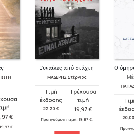
ες
Γυναίκες από στάχτη
Μέ
ΝΙΩΤΗ
ΜΑΔΕΡΗΣ Στέργιος
ΠΑΠΑΔ
Original
Η
price
τρέχουσα
Original
Η
was:
τιμή
price
τρέχου
22,20
€
19,97
€
22,20 €.
είναι:
9,97
€
was:
τιμή
20,0
Προηγούμενη τιμή:
19,97
€
.
19,97 €.
20,00 €
είναι:
19,97
€
.
Προηγο
18,00 €