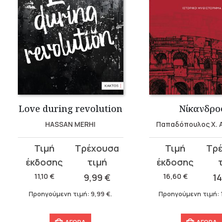
Love during revolution
Νίκανδρο
HASSAN MERHI
Παπαδόπουλος Χ. 
Original
Η
Original
Η
price
τρέχουσα
price
τρέχουσα
was:
τιμή
was:
τιμή
11,10
€
9,99
€
16,60
€
1
11,10 €.
είναι:
16,60 €.
είναι:
Προηγούμενη τιμή:
9,99
€
.
Προηγούμενη τιμή:
9,99 €.
14,94 €.