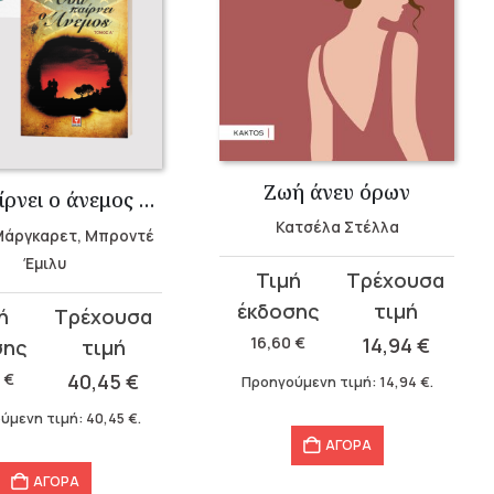
Ζωή άνευ όρων
Όσα παίρνει ο άνεμος & Ανεμοδαρμένα ύψη (3 τόμοι)
Κατσέλα Στέλλα
Μάργκαρετ, Μπροντέ
Έμιλυ
Original
Η
price
τρέχουσα
was:
τιμή
16,60
€
14,94
€
σα
16,60 €.
είναι:
6
€
40,45
€
Προηγούμενη τιμή:
14,94
€
.
14,94 €.
.
ύμενη τιμή:
40,45
€
.
.
ΑΓΟΡΑ
ΑΓΟΡΑ