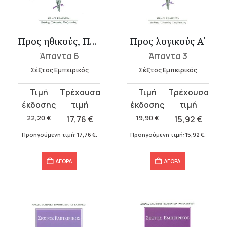
υσα
Προς ηθικούς, Προς μαθηματικούς: Προς γραμματικούς
Προς λογικούς Α΄
Άπαντα 6
Άπαντα 3
.
Σέξτος Εμπειρικός
Σέξτος Εμπειρικός
α
Original
Η
Original
Η
price
τρέχουσα
price
τρέχουσα
was:
τιμή
was:
τιμή
22,20
€
17,76
€
19,90
€
15,92
€
22,20 €.
είναι:
19,90 €.
είναι:
Προηγούμενη τιμή:
17,76
€
.
Προηγούμενη τιμή:
15,92
€
.
17,76 €.
15,92 €.
σα
ΑΓΟΡΑ
ΑΓΟΡΑ
α