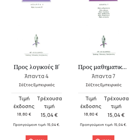
Προς λογικούς Β΄
Προς μαθηματικούς: Προς ρήτορας, Προς γεωμέτρας, Προς αριθμητικού...
Άπαντα 4
Άπαντα 7
Σέξτος Εμπειρικός
Σέξτος Εμπειρικός
Original
Η
Original
Η
price
τρέχουσα
price
τρέχουσα
was:
τιμή
was:
τιμή
18,80
€
15,04
€
18,80
€
15,04
€
18,80 €.
είναι:
18,80 €.
είναι:
Προηγούμενη τιμή:
15,04
€
.
Προηγούμενη τιμή:
15,04
€
.
15,04 €.
15,04 €.