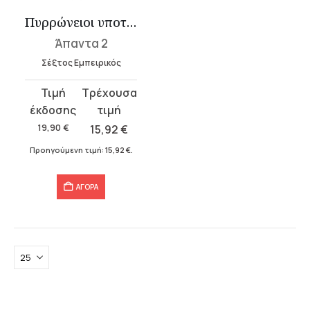
Πυρρώνειοι υποτυπώσεις Β΄ 13-22 – Γ΄
Άπαντα 2
Σέξτος Εμπειρικός
Original
Η
price
τρέχουσα
was:
τιμή
19,90
€
15,92
€
19,90 €.
είναι:
Προηγούμενη τιμή:
15,92
€
.
15,92 €.
ΑΓΟΡΑ