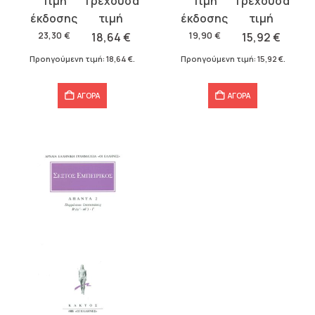
price
τρέχουσα
price
τρέχουσα
was:
τιμή
was:
τιμή
23,30
€
18,64
€
19,90
€
15,92
€
23,30 €.
είναι:
19,90 €.
είναι:
Προηγούμενη τιμή:
18,64
€
.
Προηγούμενη τιμή:
15,92
€
.
18,64 €.
15,92 €.
ΑΓΟΡΑ
ΑΓΟΡΑ