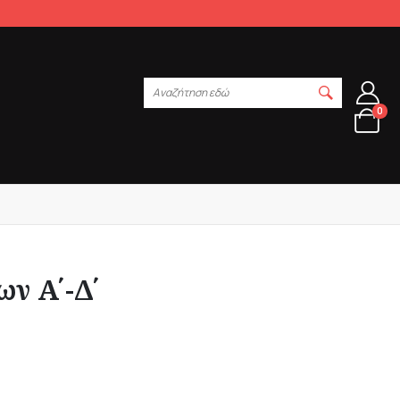
Αναζήτηση εδώ
0
ων Α΄-Δ΄