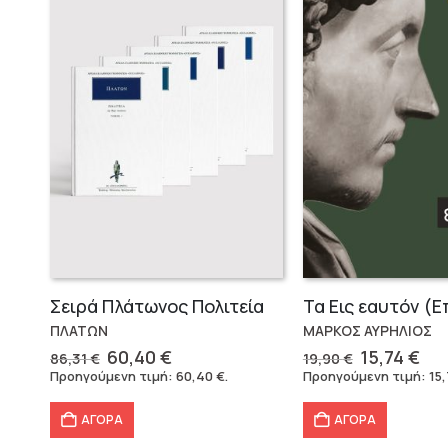
Σειρά Πλάτωνος Πολιτεία
ΠΛΑΤΩΝ
ΜΑΡΚΟΣ ΑΥΡΗΛΙΟΣ
Original
Η
Original
Η
60,40
€
15,74
€
86,31
€
19,90
€
price
τρέχουσα
price
τρ
Προηγούμενη τιμή:
60,40
€
.
Προηγούμενη τιμή:
15
was:
τιμή
was:
τι
86,31 €.
είναι:
19,90 €.
είν
ΑΓΟΡΑ
ΑΓΟΡΑ
60,40 €.
15,