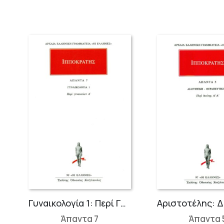
Ανθρώπου, Περί Γονής, Περί Φύσιος Παιδίου
Γυναικολογία 1: Περί Γυναικείων Α΄
Άπαντα 7
Άπαντα 