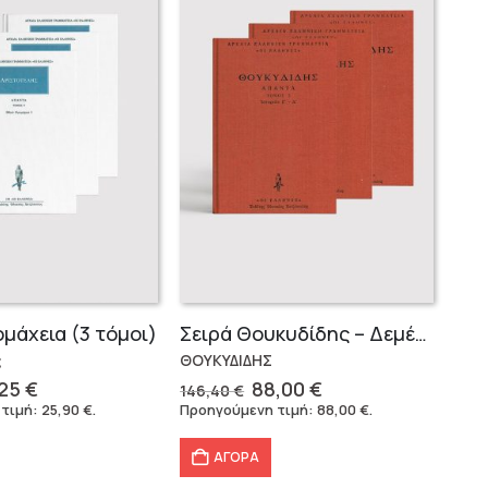
ομάχεια (3 τόμοι)
Σειρά Θουκυδίδης – Δεμένο (4 τόμοι)
ς
ΘΟΥΚΥΔΙΔΗΣ
ginal
Η
Original
Η
,25
€
88,00
€
146,40
€
ce
τρέχουσα
price
τρέχουσα
 τιμή:
25,90
€
.
Προηγούμενη τιμή:
88,00
€
.
:
τιμή
was:
τιμή
49 €.
είναι:
146,40 €.
είναι:
ΑΓΟΡΑ
40,25 €.
88,00 €.