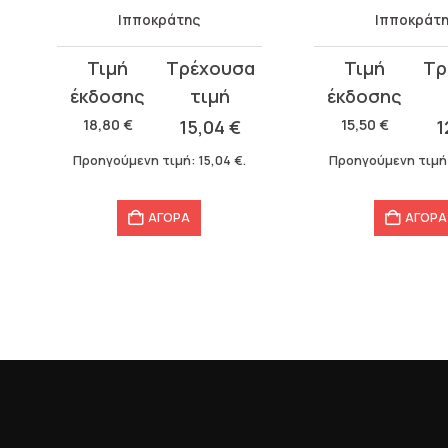
Ιπποκράτης
Ιπποκράτ
Original
Η
Original
Η
price
τρέχουσα
price
τρέχουσα
was:
τιμή
was:
τιμή
18,80
€
15,04
€
15,50
€
1
18,80 €.
είναι:
15,50 €.
είναι:
Προηγούμενη τιμή:
15,04
€
.
Προηγούμενη τιμή
15,04 €.
12,40 €.
ΑΓΟΡΑ
ΑΓΟΡΑ