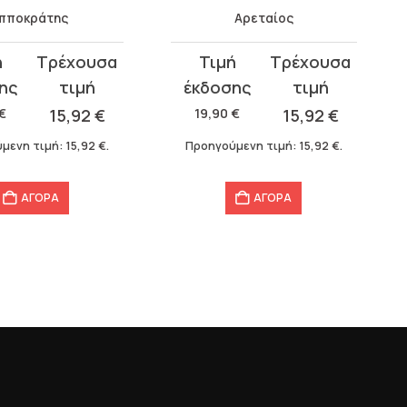
Ιπποκράτης
Αρεταίος
Original
Η
σα
price
τρέχουσα
was:
τιμή
€
15,92
€
19,90
€
15,92
€
19,90 €.
είναι:
μενη τιμή:
15,92
€
.
Προηγούμενη τιμή:
15,92
€
.
15,92 €.
ΑΓΟΡΑ
ΑΓΟΡΑ