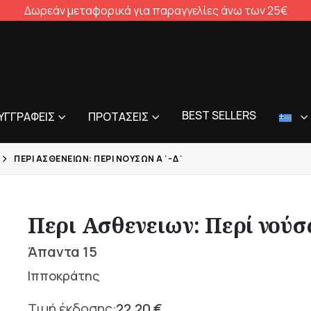
Δωρεάν μεταφορικά για παραγγελίες άνω των 25€
BEST SELLERS
ΥΓΓΡΑΦΕΊΣ
ΠΡΟΤΆΣΕΙΣ
ΠΕΡΙ ΑΣΘΕΝΕΙΩΝ: ΠΕΡΊ ΝΟΎΣΩΝ Α΄-Δ΄
Περι Ασθενειων: Περί νούσ
Άπαντα 15
Ιπποκράτης
22,20
€