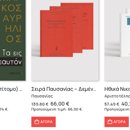
Τα Εις εαυτόν (Επίτομο) – Μάρκος Αυρήλιος
Σειρά Παυσανίας – Δεμένο (3 τόμοι)
Ηθικά Νικ
Παυσανίας
Αριστοτέλη
Original
Η
Ori
66,00
€
40
139,80
€
57,49
€
έχουσα
price
τρέχουσα
pri
,74
€
.
Προηγούμενη τιμή:
66,00
€
.
Προηγούμενη
μή
was:
τιμή
was
αι:
139,80 €.
είναι:
57,
ΑΓΟΡΑ
ΑΓΟΡΑ
74 €.
66,00 €.