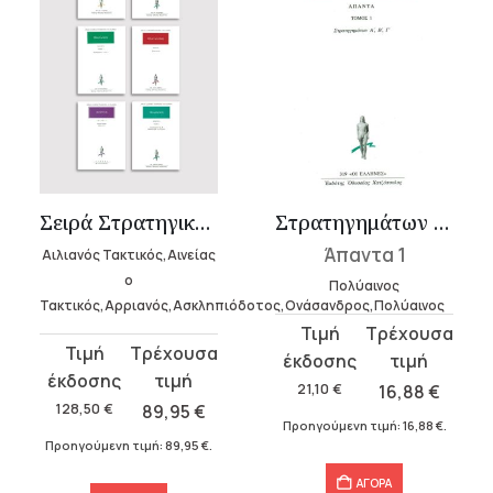
Σειρά Στρατηγική (7 τόμοι)
Στρατηγημάτων Α΄-Γ΄
Άπαντα 1
Αιλιανός Τακτικός,Αινείας
ο
Πολύαινος
Τακτικός,Αρριανός,Ασκληπιόδοτος,Ονάσανδρος,Πολύαινος
Original
Η
Original
Η
price
τρέχουσα
price
τρέχουσα
was:
τιμή
21,10
€
16,88
€
was:
τιμή
128,50
€
89,95
€
21,10 €.
είναι:
Προηγούμενη τιμή:
16,88
€
.
128,50 €.
είναι:
16,88 €.
Προηγούμενη τιμή:
89,95
€
.
89,95 €.
ΑΓΟΡΑ