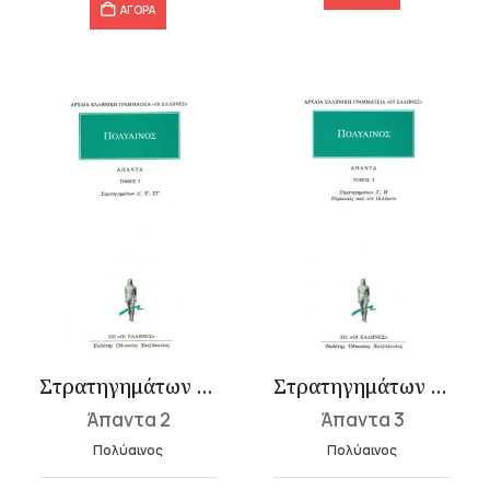
ΑΓΟΡΑ
Στρατηγημάτων Δ΄-ΣΤ΄
Στρατηγημάτων Ζ΄-Η΄, Περικοπές από τον Πολύαινο
Άπαντα 2
Άπαντα 3
Πολύαινος
Πολύαινος