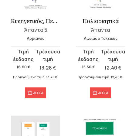
υσα
Κυνηγετικός, Περίπλους Ευξείνου Πόντου, Τέχνη τακτική, Έκταξις κα...
Πολιορκητικά
Άπαντα 5
Άπαντα
.
Αρριανός
Αινείας ο Τακτικός
Original
Η
Original
Η
α
price
τρέχουσα
price
τρέχουσα
was:
τιμή
was:
τιμή
16,60
€
13,28
€
15,50
€
12,40
€
16,60 €.
είναι:
15,50 €.
είναι:
Προηγούμενη τιμή:
13,28
€
.
Προηγούμενη τιμή:
12,40
€
.
13,28 €.
12,40 €.
σα
ΑΓΟΡΑ
ΑΓΟΡΑ
α