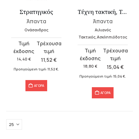
Στρατηγικός
Τέχνη τακτική, Τακτική θεωρία
Άπαντα
Άπαντα
Ονάσανδρος
Αιλιανός
Τακτικός,Ασκληπιόδοτος
Original
Η
Original
Η
price
τρέχουσα
price
τρέχουσα
was:
τιμή
14,40
€
11,52
€
was:
τιμή
14,40 €.
είναι:
18,80
€
15,04
€
Προηγούμενη τιμή:
11,52
€
.
18,80 €.
είναι:
11,52 €.
Προηγούμενη τιμή:
15,04
€
.
15,04 €.
ΑΓΟΡΑ
ΑΓΟΡΑ