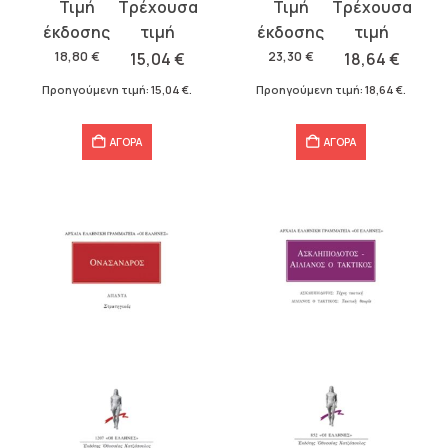
Original
Η
Original
Η
price
τρέχουσα
price
τρέχουσα
was:
τιμή
was:
τιμή
18,80
€
15,04
€
23,30
€
18,64
€
18,80 €.
είναι:
23,30 €.
είναι:
Προηγούμενη τιμή:
15,04
€
.
Προηγούμενη τιμή:
18,64
€
.
15,04 €.
18,64 €.
ΑΓΟΡΑ
ΑΓΟΡΑ