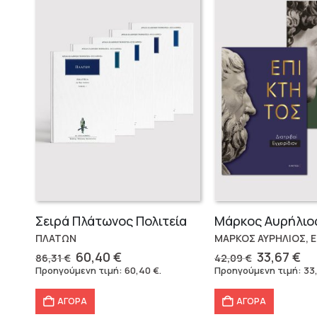
Σειρά Πλάτωνος Πολιτεία
ΠΛΑΤΩΝ
ΜΑΡΚΟΣ ΑΥΡΗΛΙΟΣ, 
Original
Η
Original
Η
60,40
€
33,67
€
86,31
€
42,09
€
price
τρέχουσα
price
τρ
Προηγούμενη τιμή:
60,40
€
.
Προηγούμενη τιμή:
33
was:
τιμή
was:
τι
86,31 €.
είναι:
42,09 €.
εί
ΑΓΟΡΑ
ΑΓΟΡΑ
60,40 €.
33