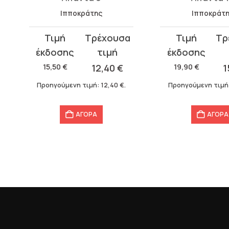
Ιπποκράτης
Ιπποκράτ
Original
Η
Original
Η
price
τρέχουσα
price
τρέχουσα
was:
τιμή
was:
τιμή
15,50
€
12,40
€
19,90
€
1
15,50 €.
είναι:
19,90 €.
είναι:
Προηγούμενη τιμή:
12,40
€
.
Προηγούμενη τιμή
12,40 €.
15,92 €.
ΑΓΟΡΑ
ΑΓΟΡΑ