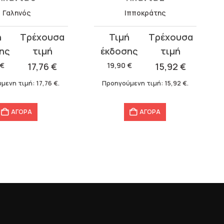
Γαληνός
Ιπποκράτης
Original
Η
σα
price
τρέχουσα
was:
τιμή
€
17,76
€
19,90
€
15,92
€
19,90 €.
είναι:
μενη τιμή:
17,76
€
.
Προηγούμενη τιμή:
15,92
€
.
15,92 €.
ΑΓΟΡΑ
ΑΓΟΡΑ