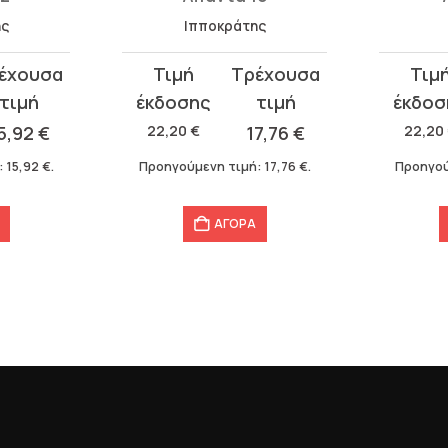
ης
Ιπποκράτης
Original
Η
Original
Η
price
τρέχουσα
price
τρέχου
was:
τιμή
was:
τιμή
5,92
€
22,20
€
17,76
€
22,20
22,20 €.
είναι:
22,20 €.
είναι:
:
15,92
€
.
Προηγούμενη τιμή:
17,76
€
.
Προηγού
17,76 €.
17,76 €.
ΑΓΟΡΑ