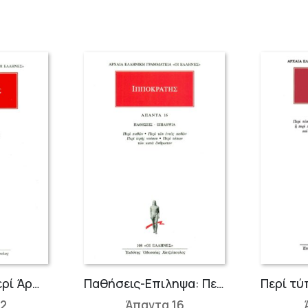
Ορθοπεδική: Περί Άρθρων, Μοχλικός
Παθήσεις-Επιληψα: Περί παθών, Περί των εντός παθών, Περί ιερής νούσου, Περί τόπων των κατ’ άνθρωπον
12
Άπαντα 16