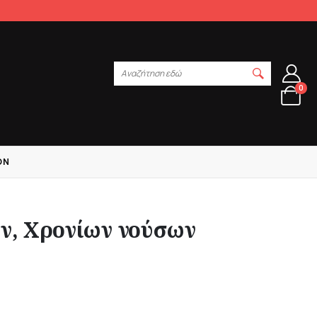
Αναζήτηση εδώ
0
ΌΝ
ν, Χρονίων νούσων