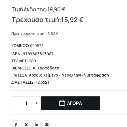
19,90
€
Original
15,92
€
price
Η
was:
τρέχουσα
Προηγούμενη τιμή:
15,92
€
.
19,90 €.
τιμή
ΚΩΔΙΚΟΣ:
000873
είναι:
15,92 €.
ISBN: 9789603523987
ΣΕΛΙΔΕΣ: 280
ΒΙΒΛΙΟΔΕΣΙΑ: Χαρτόδετο
ΓΛΩΣΣΑ: Αρχαίο κείμενο - Νεοελληνική μετάφραση
ΔΙΑΣΤΑΣΕΙΣ: 12,5x21
ΑΓΟΡΑ