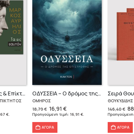
Μάρκος Αυρήλιος & Επίκτητος (Επίτομα)
OΔΥΣΣΕΙΑ – Ο δρόμος της επιστροφής
ΕΠΙΚΤΗΤΟΣ
ΟΜΗΡΟΣ
ΘΟΥΚΥΔΙΔΗΣ
Original
Η
Or
16,91
€
88
18,79
€
146,40
€
έχουσα
price
τρέχουσα
pr
,67
€
.
Προηγούμενη τιμή:
16,91
€
.
Προηγούμενη
μή
was:
τιμή
wa
ναι:
18,79 €.
είναι:
14
ΑΓΟΡΑ
ΑΓΟΡΑ
,67 €.
16,91 €.