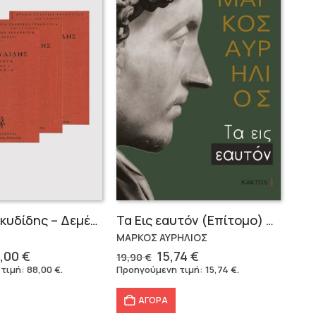
Σειρά Θουκυδίδης – Δεμένο (4 τόμοι)
Τα Εις εαυτόν (Επίτομο) – Μάρκος Αυρήλιος
ΜΑΡΚΟΣ ΑΥΡΗΛΙΟΣ
iginal
Η
Original
Η
,00
€
15,74
€
19,90
€
ice
τρέχουσα
price
τρέχουσα
 τιμή:
88,00
€
.
Προηγούμενη τιμή:
15,74
€
.
s:
τιμή
was:
τιμή
6,40 €.
είναι:
19,90 €.
είναι:
ΑΓΟΡΑ
88,00 €.
15,74 €.