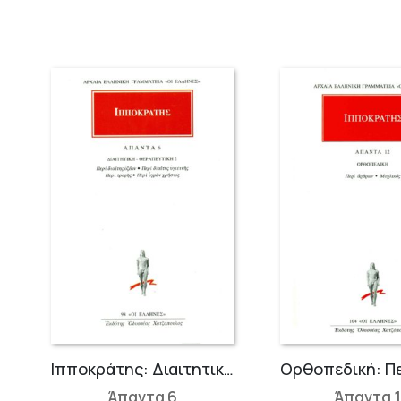
Ιπποκράτης: Διαιτητική-Θεραπευτική 2
Άπαντα 6
Άπαντα 