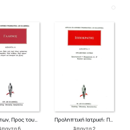
Περί τύπων, Προς τους περί τύπων γράψαντας ή Περί περιόδων, Περί πλήθους, Περί τρόμου και παλμού και σπασμού και ρίγους
Προληπτική Ιατρική: Προγνωστικόν, Προρρητικός Α΄-Β΄, Κωακαί προγνώσιες
Άπαντα 6
Άπαντα 2