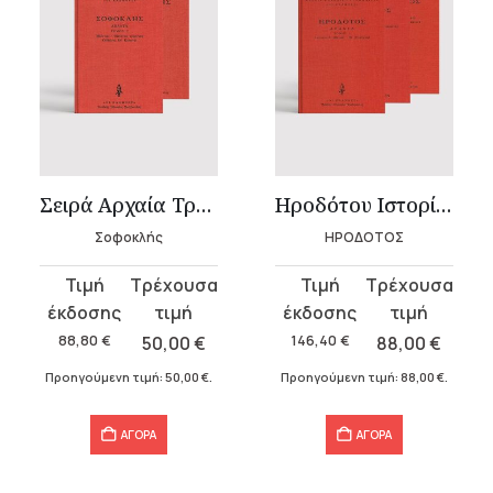
Σειρά Αρχαία Τραγωδία – Σοφοκλής
Ηροδότου Ιστορίαι – Δεμένο (4 τόμοι)
Σοφοκλής
ΗΡΟΔΟΤΟΣ
Original
Η
Original
Η
price
τρέχουσα
price
τρέχουσα
was:
τιμή
was:
τιμή
88,80
€
50,00
€
146,40
€
88,00
€
88,80 €.
είναι:
146,40 €.
είναι:
Προηγούμενη τιμή:
50,00
€
.
Προηγούμενη τιμή:
88,00
€
.
50,00 €.
88,00 €.
ΑΓΟΡΑ
ΑΓΟΡΑ