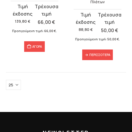
Πλάτων
Original
Η
price
τρέχουσα
Original
Η
was:
τιμή
price
τρέχουσα
139,80
€
66,00
€
139,80 €.
είναι:
was:
τιμή
88,80
€
50,00
€
Προηγούμενη τιμή:
66,00
€
.
66,00 €.
88,80 €.
είναι:
Προηγούμενη τιμή:
50,00
€
.
50,00 €.
ΑΓΟΡΑ
ΠΕΡΙΣΣΌΤΕΡΑ