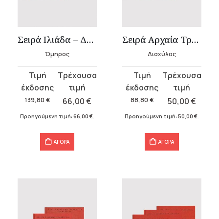
υσα
Σειρά Ιλιάδα – Δεμένο
Σειρά Αρχαία Τραγωδία – Αισχύλος
Όμηρος
Αισχύλος
.
Original
Η
Original
Η
α
price
τρέχουσα
price
τρέχουσα
was:
τιμή
was:
τιμή
139,80
€
66,00
€
88,80
€
50,00
€
139,80 €.
είναι:
88,80 €.
είναι:
Προηγούμενη τιμή:
66,00
€
.
Προηγούμενη τιμή:
50,00
€
.
66,00 €.
50,00 €.
σα
ΑΓΟΡΑ
ΑΓΟΡΑ
α