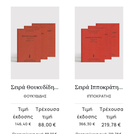
Σειρά Θουκυδίδης – Δεμένο (4 τόμοι)
Σειρά Ιπποκράτης – Δεμένο
ΘΟΥΚΥΔΙΔΗΣ
ΙΠΠΟΚΡΑΤΗΣ
Original
Η
Original
Η
price
τρέχουσα
price
τρέχουσα
was:
τιμή
was:
τιμή
146,40
€
88,00
€
366,30
€
219,78
€
146,40 €.
είναι:
366,30 €.
είναι:
Προηγούμενη τιμή:
88,00
€
.
Προηγούμενη τιμή:
219,78
€
.