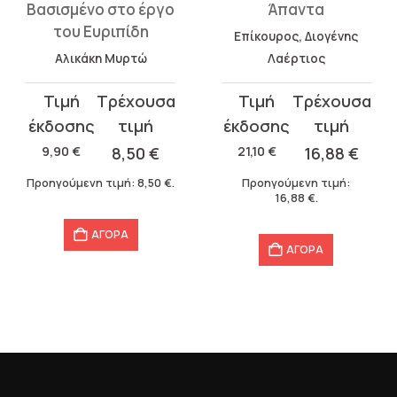
Βασισμένο στο έργο
Άπαντα
του Ευριπίδη
Επίκουρος, Διογένης
Αλικάκη Μυρτώ
Λαέρτιος
Original
Η
Original
Η
price
τρέχουσα
price
τρέχουσα
was:
τιμή
was:
τιμή
9,90
€
8,50
€
21,10
€
16,88
€
9,90 €.
είναι:
21,10 €.
είναι:
Προηγούμενη τιμή:
8,50
€
.
Προηγούμενη τιμή:
8,50 €.
16,88 €.
16,88
€
.
ΑΓΟΡΑ
ΑΓΟΡΑ