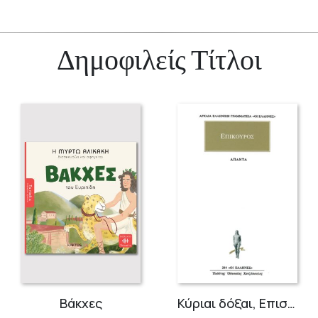
Δημοφιλείς Τίτλοι
Βάκχες
Κύριαι δόξαι, Επιστολαί, Αποσπάσματα, 10ο βιβλίο Διογένη Λαέρτιου