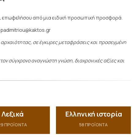
ι επωφελήσου από μια ειδική προσωπική προσφορά.
apadimitriou@kaktos.gr
ς αρχαιότητας,
σε έγκυρες μεταφράσεις
και προσεγμένη
στον σύγχρονο αναγνώστη γνώση, διαχρονικές αξίες και
Λεξικά
Ελληνική ιστορία
29
ΠΡΟΪΌΝΤΑ
58
ΠΡΟΪΌΝΤΑ