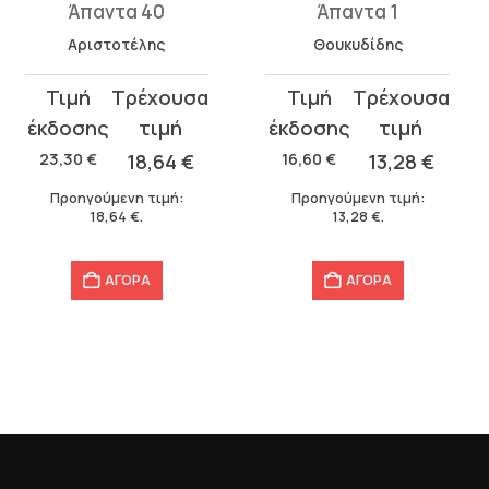
Άπαντα 40
Άπαντα 1
Αριστοτέλης
Θουκυδίδης
Original
Η
Original
Η
price
τρέχουσα
price
τρέχουσα
was:
τιμή
was:
τιμή
23,30
€
18,64
€
16,60
€
13,28
€
23,30 €.
είναι:
16,60 €.
είναι:
Προηγούμενη τιμή:
Προηγούμενη τιμή:
18,64 €.
13,28 €.
18,64
€
.
13,28
€
.
ΑΓΟΡΑ
ΑΓΟΡΑ