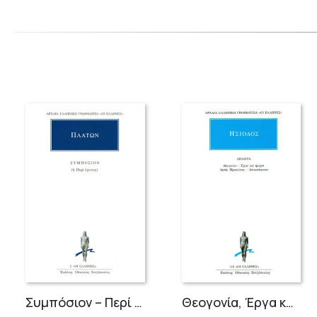
Συμπόσιον – Περί Έρωτος
Θεογονία, Έργα και ημέραι, Ασπίς Ηρακλέους, Αποσπάσματα