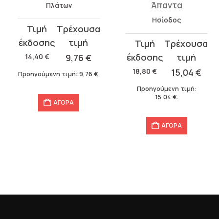
Άπαντα
Πλάτων
Ησίοδος
Original
Η
price
τρέχουσα
Original
Η
was:
τιμή
price
τρέχουσα
14,40
€
9,76
€
14,40 €.
είναι:
was:
τιμή
18,80
€
15,04
€
Προηγούμενη τιμή:
9,76
€
.
9,76 €.
18,80 €.
είναι:
Προηγούμενη τιμή:
15,04 €.
15,04
€
.
ΑΓΟΡΑ
ΑΓΟΡΑ