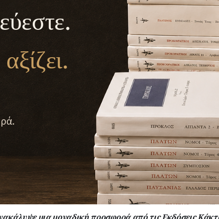
εύεστε.
αξίζει.
ρά.
νακάλυψε μια μοναδική προσφορά από τις Εκδόσεις Κάκτ