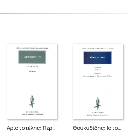
Αριστοτέλης: Περί ψυχής
Θουκυδίδης: Ιστοριών Α΄