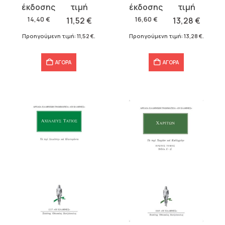
price
τρέχουσα
price
τρέχουσα
was:
τιμή
was:
τιμή
14,40
€
11,52
€
16,60
€
13,28
€
14,40 €.
είναι:
16,60 €.
είναι:
Προηγούμενη τιμή:
11,52
€
.
Προηγούμενη τιμή:
13,28
€
.
11,52 €.
13,28 €.
ΑΓΟΡΑ
ΑΓΟΡΑ