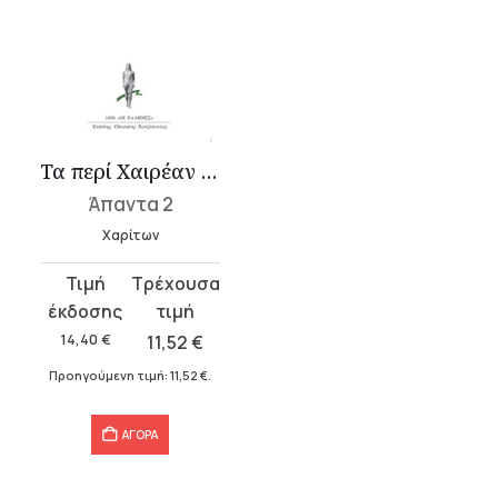
Τα περί Χαιρέαν και Καλλιρόνην Ε΄-Η΄
Άπαντα 2
Χαρίτων
Original
Η
price
τρέχουσα
was:
τιμή
14,40
€
11,52
€
14,40 €.
είναι:
Προηγούμενη τιμή:
11,52
€
.
11,52 €.
ΑΓΟΡΑ