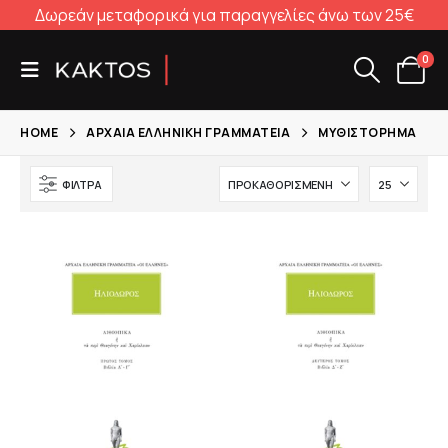
Δωρεάν μεταφορικά για παραγγελίες άνω των 25€
0
HOME
ΑΡΧΑΊΑ ΕΛΛΗΝΙΚΉ ΓΡΑΜΜΑΤΕΊΑ
ΜΥΘΙΣΤΌΡΗΜΑ
ΦΊΛΤΡΑ
α
σα