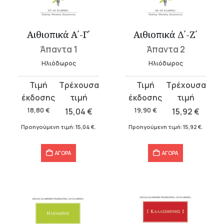
υσα
Αιθιοπικά Α΄-Γ΄
Αιθιοπικά Δ΄-Ζ΄
Άπαντα 1
Άπαντα 2
.
Ηλιόδωρος
Ηλιόδωρος
Original
Η
Original
Η
α
price
τρέχουσα
price
τρέχουσα
was:
τιμή
was:
τιμή
18,80
€
15,04
€
19,90
€
15,92
€
18,80 €.
είναι:
19,90 €.
είναι:
Προηγούμενη τιμή:
15,04
€
.
Προηγούμενη τιμή:
15,92
€
.
15,04 €.
15,92 €.
σα
ΑΓΟΡΑ
ΑΓΟΡΑ
α