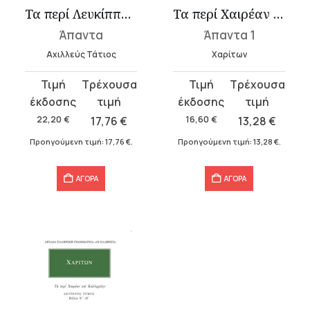
Τα περί Λευκίππην και Κλειτοφώντα
Τα περί Χαιρέαν και Καλλιρόνην Α΄-Δ΄
Άπαντα
Άπαντα 1
Αχιλλεύς Τάτιος
Χαρίτων
Original
Η
Original
Η
price
τρέχουσα
price
τρέχουσα
was:
τιμή
was:
τιμή
22,20
€
17,76
€
16,60
€
13,28
€
22,20 €.
είναι:
16,60 €.
είναι:
Προηγούμενη τιμή:
17,76
€
.
Προηγούμενη τιμή:
13,28
€
.
17,76 €.
13,28 €.
ΑΓΟΡΑ
ΑΓΟΡΑ