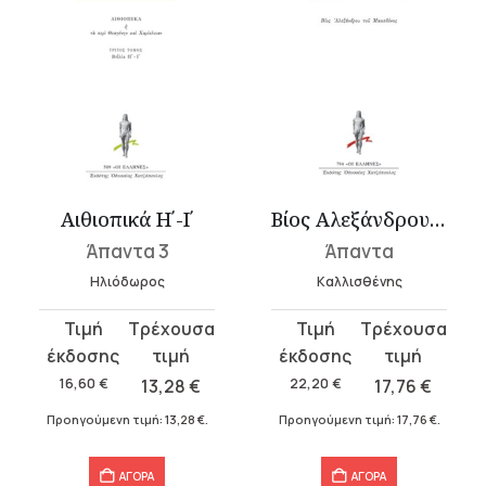
Αιθιοπικά Η΄-Ι΄
Βίος Αλεξάνδρου του Μακεδόνος
Άπαντα 3
Άπαντα
Ηλιόδωρος
Καλλισθένης
Original
Η
Original
Η
price
τρέχουσα
price
τρέχουσα
was:
τιμή
was:
τιμή
16,60
€
13,28
€
22,20
€
17,76
€
16,60 €.
είναι:
22,20 €.
είναι:
Προηγούμενη τιμή:
13,28
€
.
Προηγούμενη τιμή:
17,76
€
.
13,28 €.
17,76 €.
ΑΓΟΡΑ
ΑΓΟΡΑ