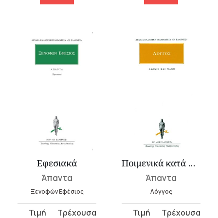
Εφεσιακά
Ποιμενικά κατά Δάφνιν και Χλόην
Άπαντα
Άπαντα
Ξενοφών Εφέσιος
Λόγγος
Original
Η
Original
Η