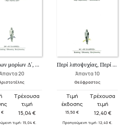
Περί ζώων μορίων Δ΄, Περί ζώων κινήσεως, Περί πορείας ζώων
Περί λιποψυχίας, Περί κόπων, Περί ιλίγγων, Περί ιδρώτων, Περί παρα�...
Άπαντα 20
Άπαντα 10
Αριστοτέλης
Θεόφραστος
Original
Η
σα
price
τρέχουσα
was:
τιμή
0
€
15,04
€
15,50
€
12,40
€
.
15,50 €.
είναι:
ύμενη τιμή:
15,04
€
.
Προηγούμενη τιμή:
12,40
€
.
.
12,40 €.