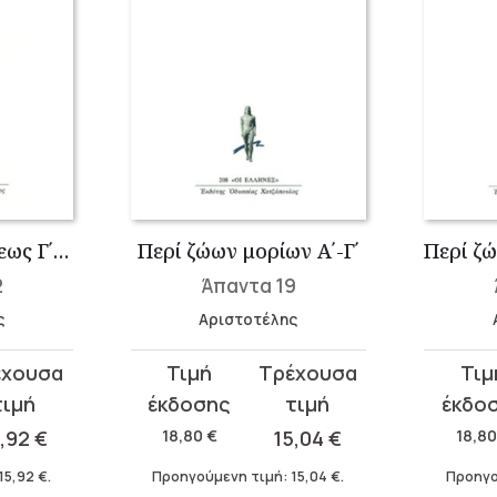
Περί ζώων γενέσεως Γ΄-Ε΄
Περί ζώων μορίων Α΄-Γ΄
2
Άπαντα 19
ς
Αριστοτέλης
Original
Η
Original
Η
price
τρέχουσα
price
τρέχου
was:
τιμή
was:
τιμή
5,92
€
18,80
€
15,04
€
18,8
18,80 €.
είναι:
18,80 €
είναι:
15,92
€
.
Προηγούμενη τιμή:
15,04
€
.
Προηγο
15,04 €.
15,04 €