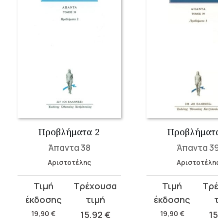
Προβλήματα 2
Προβλήματ
Άπαντα 38
Άπαντα 3
Αριστοτέλης
Αριστοτέλη
Original
Η
Original
Η
price
τρέχουσα
price
τρέχουσα
was:
τιμή
was:
τιμή
19,90
€
15,92
€
19,90
€
1