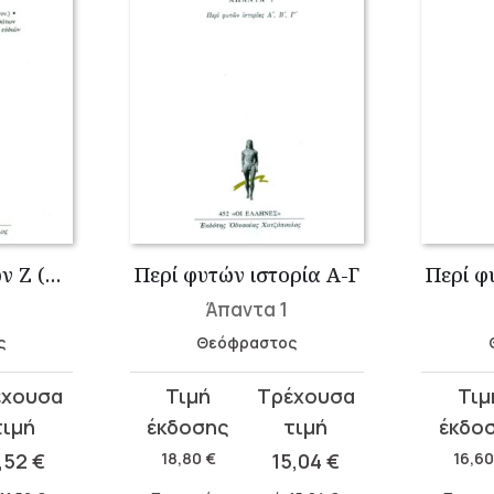
Περί φυτών αιτιών Ζ (συνέχεια), Περί σημείων υδάτων και πνευμάτων �...
Περί φυτών ιστορία Α-Γ
Περί φ
Άπαντα 1
ς
Θεόφραστος
Original
Η
Original
Η
price
τρέχουσα
price
τρέχου
was:
τιμή
was:
τιμή
1,52
€
18,80
€
15,04
€
16,6
18,80 €.
είναι:
16,60 €
είναι: