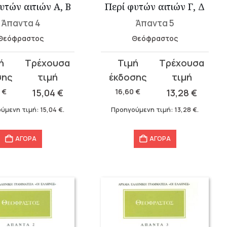
υτών αιτιών Α, Β
Περί φυτών αιτιών Γ, Δ
Άπαντα 4
Άπαντα 5
Θεόφραστος
Θεόφραστος
Original
Η
σα
price
τρέχουσα
was:
τιμή
0
€
15,04
€
16,60
€
13,28
€
.
16,60 €.
είναι:
ύμενη τιμή:
15,04
€
.
Προηγούμενη τιμή:
13,28
€
.
.
13,28 €.
ΑΓΟΡΑ
ΑΓΟΡΑ