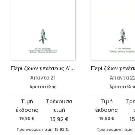
Περί ζώων γενέσεως Α΄, Β΄
Άπαντα 21
Άπαντα 2
Αριστοτέλης
Αριστοτέλη
Original
Η
Original
Η
price
τρέχουσα
price
τρέχουσα
was:
τιμή
was:
τιμή
19,90
€
15,92
€
19,90
€
1
19,90 €.
είναι:
19,90 €.
είναι:
Προηγούμενη τιμή:
15,92
€
.
Προηγούμενη τιμή:
15,92 €.
15,92 €.