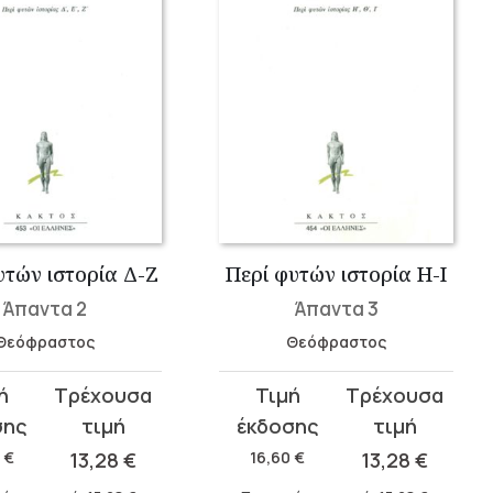
υτών ιστορία Δ-Ζ
Περί φυτών ιστορία Η-Ι
Άπαντα 2
Άπαντα 3
Θεόφραστος
Θεόφραστος
Original
Η
σα
price
τρέχουσα
was:
τιμή
0
€
13,28
€
16,60
€
13,28
€
.
16,60 €.
είναι: