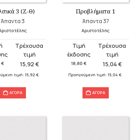
ιτικά 3 (Ζ-Θ)
Προβλήματα 1
Άπαντα 3
Άπαντα 37
Αριστοτέλης
Αριστοτέλης
Original
Η
σα
price
τρέχουσα
was:
τιμή
0
€
15,92
€
18,80
€
15,04
€
.
18,80 €.
είναι:
ύμενη τιμή:
15,92
€
.
Προηγούμενη τιμή:
15,04
€
.
.
15,04 €.
ΑΓΟΡΑ
ΑΓΟΡΑ