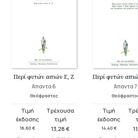
Περί φυτών αιτιών Ε, Ζ
Άπαντα 6
Άπαντα 7
Θεόφραστος
Θεόφραστο
Original
Η
Original
Η
price
τρέχουσα
price
τρέχουσα
was:
τιμή
was:
τιμή
16,60
€
13,28
€
14,40
€
1
16,60 €.
είναι:
14,40 €.
είναι: