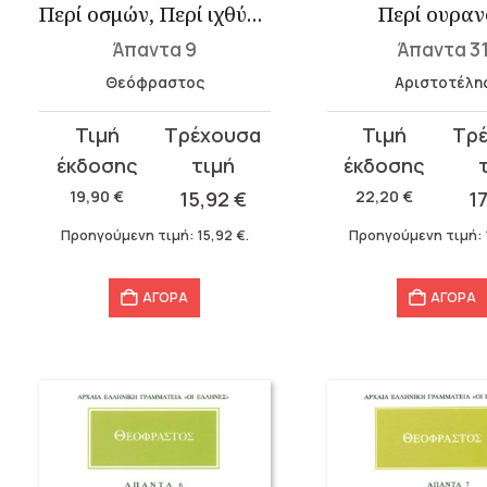
Περί οσμών, Περί ιχθύων, Μετά τα φυσικά, Φυσικαί δόξαι, Περί αισθήσ...
Περί ουραν
Άπαντα 9
Άπαντα 3
Θεόφραστος
Αριστοτέλη
Original
Η
Original
Η
price
τρέχουσα
price
τρέχουσα
was:
τιμή
was:
τιμή
19,90
€
15,92
€
22,20
€
1
19,90 €.
είναι:
22,20 €.
είναι:
Προηγούμενη τιμή:
15,92
€
.
Προηγούμενη τιμή:
15,92 €.
17,76 €.
ΑΓΟΡΑ
ΑΓΟΡΑ