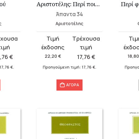
ού
Αριστοτέλης: Περί ποιητικής
Περί φ
1
Άπαντα 34
ς
Αριστοτέλης
Original
Η
Original
Η
price
τρέχουσα
price
τρέχου
was:
τιμή
was:
τιμή
7,76
€
22,20
€
17,76
€
18,8
22,20 €.
είναι:
18,80 €
είναι:
17,76
€
.
Προηγούμενη τιμή:
17,76
€
.
Προηγο
17,76 €.
15,04 €
ΑΓΟΡΑ