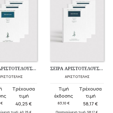
ΣΕΙΡΑ ΑΡΙΣΤΟΤΕΛΟΥΣ ΡΗΤΟΡΙΚΗ (3 ΤΟΜΟΙ)
ΣΕΙΡΑ ΑΡΙΣΤΟΤΕΛΟΥΣ ΦΥΣΙΚΑ (4 ΤΟΜΟΙ)
ΑΡΙΣΤΟΤΕΛΗΣ
ΑΡΙΣΤΟΤΕΛΗΣ
Original
Η
σα
price
τρέχουσα
was:
τιμή
1
€
40,25
€
83,10
€
58,17
€
83,10 €.
είναι:
ύμενη τιμή:
40,25
€
.
Προηγούμενη τιμή:
58,17
€
.