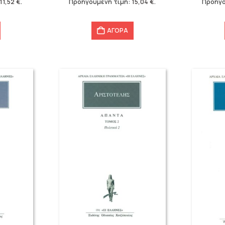
11,52
€
.
Προηγούμενη τιμή:
15,04
€
.
Προηγο
15,04 €.
13,28 €.
ΑΓΟΡΑ