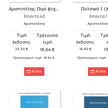
Αριστοτέλης: Περί ψυχής
Πολιτικά 1 (Α
Άπαντα 40
Άπαντα 1
Αριστοτέλης
Αριστοτέλη
Original
Η
Original
Η
price
τρέχουσα
price
τρέχουσα
was:
τιμή
was:
τιμή
23,30
€
18,64
€
16,60
€
1
23,30 €.
είναι:
16,60 €.
είναι:
Προηγούμενη τιμή:
18,64
€
.
Προηγούμενη τιμή:
18,64 €.
13,28 €.
ΑΓΟΡΑ
ΑΓΟΡΑ