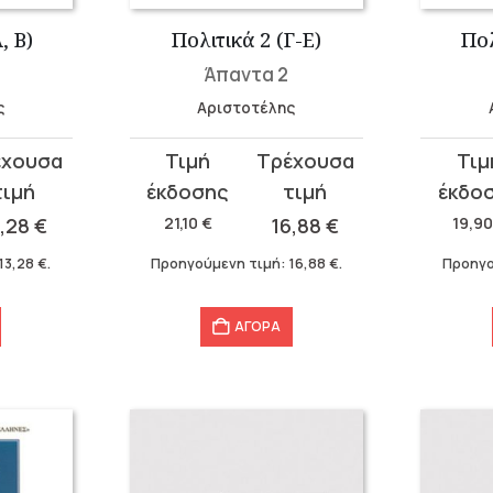
, Β)
Πολιτικά 2 (Γ-Ε)
Πολ
Άπαντα 2
ς
Αριστοτέλης
Original
Η
Original
Η
price
τρέχουσα
price
τρέχου
was:
τιμή
was:
τιμή
3,28
€
21,10
€
16,88
€
19,9
21,10 €.
είναι:
19,90 €
είναι:
13,28
€
.
Προηγούμενη τιμή:
16,88
€
.
Προηγο
16,88 €.
15,92 €
ΑΓΟΡΑ