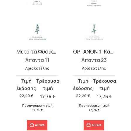
ακιών
Μετά τα Φυσικά 2 (Ε-Ι)
ΟΡΓΑΝΟΝ 1: Κατηγορίαι, Περί ερμηνείας
Άπαντα 11
Άπαντα 23
Αριστοτέλης
Αριστοτέλης
Original
Η
Original
Η
price
τρέχουσα
price
τρέχουσα
was:
τιμή
was:
τιμή
22,20
€
17,76
€
22,20
€
17,76
€
22,20 €.
είναι:
22,20 €.
είναι:
Προηγούμενη τιμή:
Προηγούμενη τιμή:
17,76 €.
17,76 €.
17,76
€
.
17,76
€
.
ΑΓΟΡΑ
ΑΓΟΡΑ