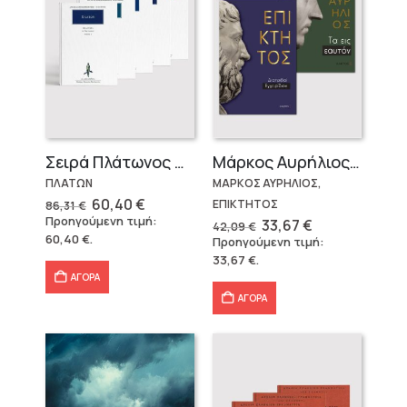
Σειρά Πλάτωνος Πολιτεία
Μάρκος Αυρήλιος & Επίκτητος (Επίτομα)
ΠΛΑΤΩΝ
ΜΑΡΚΟΣ ΑΥΡΗΛΙΟΣ,
Original
Η
60,40
€
ΕΠΙΚΤΗΤΟΣ
86,31
€
price
τρέχουσα
Προηγούμενη τιμή:
Original
Η
33,67
€
42,09
€
was:
τιμή
price
τρέχουσα
60,40
€
.
Προηγούμενη τιμή:
86,31 €.
είναι:
was:
τιμή
60,40 €.
33,67
€
.
42,09 €.
είναι:
33,67 €.
ΑΓΟΡΑ
ΑΓΟΡΑ