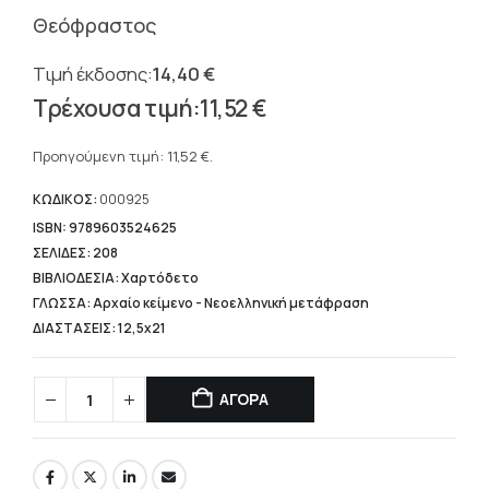
Θεόφραστος
14,40
€
Original
11,52
€
price
Η
was:
τρέχουσα
Προηγούμενη τιμή:
11,52
€
.
14,40 €.
τιμή
είναι:
ΚΩΔΙΚΟΣ:
000925
11,52 €.
ISBN: 9789603524625
ΣΕΛΙΔΕΣ: 208
ΒΙΒΛΙΟΔΕΣΙΑ: Χαρτόδετο
ΓΛΩΣΣΑ: Αρχαίο κείμενο - Νεοελληνική μετάφραση
ΔΙΑΣΤΑΣΕΙΣ: 12,5x21
ΑΓΟΡΑ