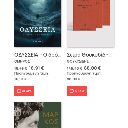
OΔΥΣΣΕΙΑ – Ο δρόμος της επιστροφής
Σειρά Θουκυδίδης – Δεμένο (4 τόμοι)
ΟΜΗΡΟΣ
ΘΟΥΚΥΔΙΔΗΣ
Original
Η
Original
Η
16,91
€
88,00
€
18,79
€
146,40
€
price
τρέχουσα
price
τρέχουσα
Προηγούμενη τιμή:
Προηγούμενη τιμή:
was:
τιμή
was:
τιμή
16,91
€
.
88,00
€
.
18,79 €.
είναι:
146,40 €.
είναι:
16,91 €.
88,00 €.
ΑΓΟΡΑ
ΑΓΟΡΑ