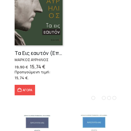
Τα Εις εαυτόν (Επίτομο) – Μάρκος Αυρήλιος
ΜΑΡΚΟΣ ΑΥΡΗΛΙΟΣ
Original
Η
15,74
€
19,90
€
price
τρέχουσα
Προηγούμενη τιμή:
was:
τιμή
15,74
€
.
19,90 €.
είναι:
15,74 €.
ΑΓΟΡΑ