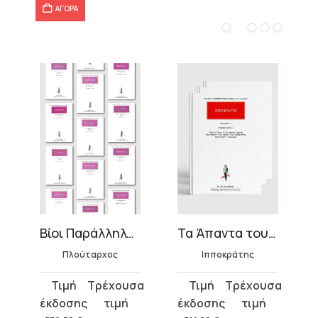
ΑΓΟΡΑ
όμοι)
Βίοι Παράλληλοι (24 τόμοι)
Τα Άπαντα του Ιπποκράτη
Πλούταρχος
Ιπποκράτης
Original
Η
Original
Η
price
τρέχουσα
price
τρέχουσα