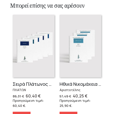
Μπορεί επίσης να σας αρέσουν
Σειρά Πλάτωνος Πολιτεία
Ηθικά Νικομάχεια (3 τόμοι)
ΠΛΑΤΩΝ
Αριστοτέλης
Original
Η
Original
Η
60,40
€
40,25
€
86,31
€
57,49
€
price
τρέχουσα
price
τρέχουσα
Προηγούμενη τιμή:
Προηγούμενη τιμή:
was:
τιμή
was:
τιμή
60,40
€
.
25,90
€
.
86,31 €.
είναι:
57,49 €.
είναι:
60,40 €.
40,25 €.