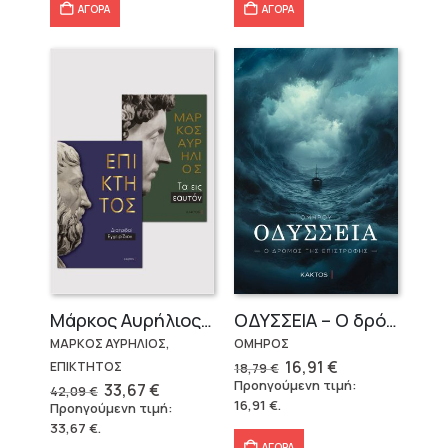
ΑΓΟΡΑ
ΑΓΟΡΑ
Μάρκος Αυρήλιος & Επίκτητος (Επίτομα)
OΔΥΣΣΕΙΑ – Ο δρόμος της επιστροφής
ΜΑΡΚΟΣ ΑΥΡΗΛΙΟΣ,
ΟΜΗΡΟΣ
Original
Η
16,91
€
ΕΠΙΚΤΗΤΟΣ
18,79
€
price
τρέχουσα
Προηγούμενη τιμή:
Original
Η
33,67
€
42,09
€
was:
τιμή
price
τρέχουσα
16,91
€
.
Προηγούμενη τιμή:
18,79 €.
είναι:
was:
τιμή
16,91 €.
33,67
€
.
42,09 €.
είναι:
ΑΓΟΡΑ