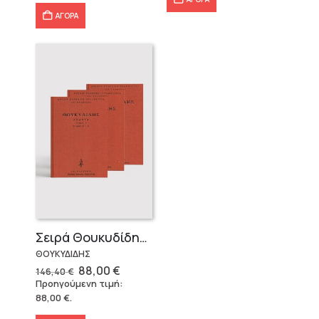
33,67 €.
ΑΓΟΡΑ
Σειρά Θουκυδίδης – Δεμένο (4 τόμοι)
ΘΟΥΚΥΔΙΔΗΣ
Original
Η
88,00
€
146,40
€
price
τρέχουσα
Προηγούμενη τιμή:
was:
τιμή
88,00
€
.
146,40 €.
είναι:
88,00 €.