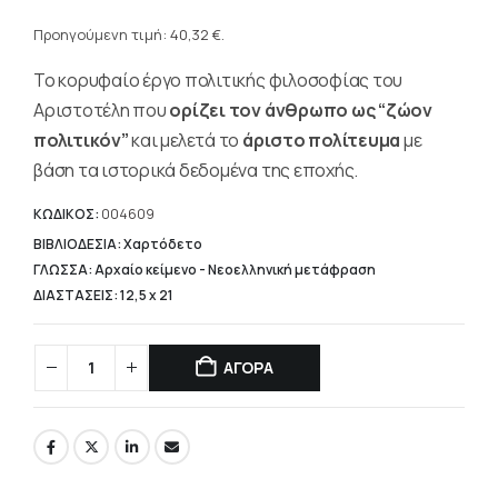
Η
was:
τρέχουσα
Προηγούμενη τιμή:
40,32
€
.
57,60 €.
τιμή
Το κορυφαίο έργο πολιτικής φιλοσοφίας του
είναι:
40,32 €.
Αριστοτέλη που
ορίζει τον άνθρωπο ως “ζώον
πολιτικόν”
και μελετά το
άριστο πολίτευμα
με
βάση τα ιστορικά δεδομένα της εποχής.
ΚΩΔΙΚΟΣ:
004609
ΒΙΒΛΙΟΔΕΣΙΑ: Χαρτόδετο
ΓΛΩΣΣΑ: Αρχαίο κείμενο - Νεοελληνική μετάφραση
ΔΙΑΣΤΑΣΕΙΣ: 12,5 x 21
ΑΓΟΡΑ