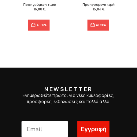
21,10 €.
είναι:
19,90 €.
είναι:
Προηγούμενη τιμή:
Προηγούμενη τιμή:
16,88 €.
15,04 €.
16,88
€
.
15,04
€
.
ΑΓΟΡΑ
ΑΓΟΡΑ
NEWSLETTER
Ενημερωθείτε πρώτοι για νέες κυκλοφορίες,
προσφορές, εκδηλώσεις και πολλά άλλα.
Εγγραφή