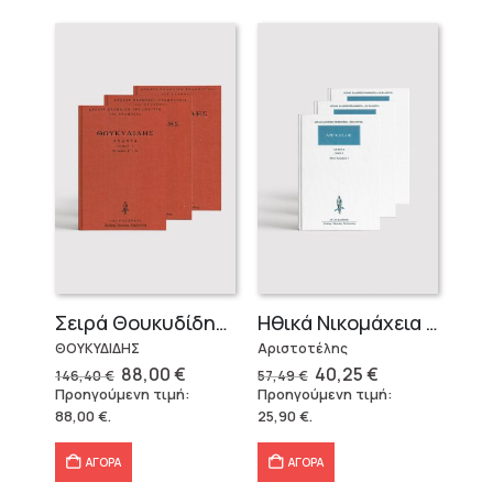
Σειρά Θουκυδίδης – Δεμένο (4 τόμοι)
Ηθικά Νικομάχεια (3 τόμοι)
ΘΟΥΚΥΔΙΔΗΣ
Αριστοτέλης
Original
Η
Original
Η
88,00
€
40,25
€
146,40
€
57,49
€
price
τρέχουσα
price
τρέχουσα
Προηγούμενη τιμή:
Προηγούμενη τιμή:
was:
τιμή
was:
τιμή
88,00
€
.
25,90
€
.
146,40 €.
είναι:
57,49 €.
είναι:
88,00 €.
40,25 €.
ΑΓΟΡΑ
ΑΓΟΡΑ