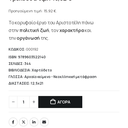
price
Η
was:
τρέχουσα
Προηγούμενη τιμή:
15,92
€
.
19,90 €.
τιμή
Το κορυφαίο έργο του Αριστοτέλη πάνω
είναι:
15,92 €.
στην
πολιτική ζωή
, τον
χαρακτήρα
και
την
οργάνωσή
της.
ΚΩΔΙΚΟΣ:
000192
ISBN: 9789603522140
ΣΕΛΙΔΕΣ: 344
ΒΙΒΛΙΟΔΕΣΙΑ: Χαρτόδετο
ΓΛΩΣΣΑ: Αρχαίο κείμενο - Νεοελληνική μετάφραση
ΔΙΑΣΤΑΣΕΙΣ: 12,5x21
ΑΓΟΡΑ