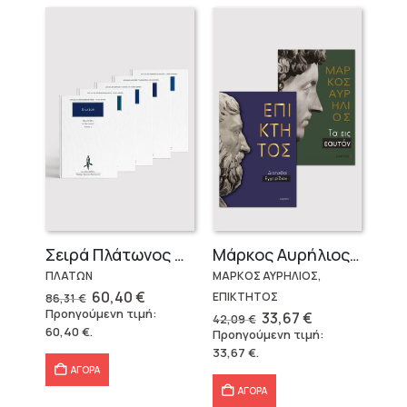
Σειρά Πλάτωνος Πολιτεία
Μάρκος Αυρήλιος & Επίκτητος (Επίτομα)
ΠΛΑΤΩΝ
ΜΑΡΚΟΣ ΑΥΡΗΛΙΟΣ,
Original
Η
60,40
€
ΕΠΙΚΤΗΤΟΣ
86,31
€
price
τρέχουσα
Προηγούμενη τιμή:
Original
Η
33,67
€
42,09
€
was:
τιμή
price
τρέχουσα
60,40
€
.
Προηγούμενη τιμή:
86,31 €.
είναι:
was:
τιμή
60,40 €.
33,67
€
.
42,09 €.
είναι:
33,67 €.
ΑΓΟΡΑ
ΑΓΟΡΑ