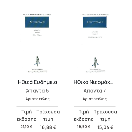
Ηθικά Ευδήμεια
Ηθικά Νικομάχεια 1 (Α-Δ)
Άπαντα 6
Άπαντα 7
Αριστοτέλης
Αριστοτέλης
Original
Η
Original
Η
price
τρέχουσα
price
τρέχουσα
was:
τιμή
was:
τιμή
21,10
€
16,88
€
19,90
€
15,04
€