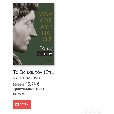
Τα Εις εαυτόν (Επίτομο) – Μάρκος Αυρήλιος
ΜΑΡΚΟΣ ΑΥΡΗΛΙΟΣ
Original
Η
15,74
€
19,90
€
price
τρέχουσα
Προηγούμενη τιμή:
was:
τιμή
15,74
€
.
19,90 €.
είναι:
15,74 €.
ΑΓΟΡΑ