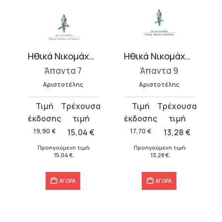
ακιών
Ηθικά Νικομάχεια 1 (Α-Δ)
Ηθικά Νικομάχεια 3 (Θ-Κ)
Άπαντα 7
Άπαντα 9
Αριστοτέλης
Αριστοτέλης
Original
Η
Original
Η
price
τρέχουσα
price
τρέχουσα
was:
τιμή
was:
τιμή
19,90
€
15,04
€
17,70
€
13,28
€
19,90 €.
είναι:
17,70 €.
είναι:
Προηγούμενη τιμή:
Προηγούμενη τιμή:
15,04 €.
13,28 €.
15,04
€
.
13,28
€
.
ΑΓΟΡΑ
ΑΓΟΡΑ