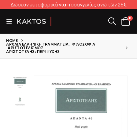
Δωρεάν μεταφορικά για παραγγελίες άνω των 25€
0
HOME
ΑΡΧΑΊΑ ΕΛΛΗΝΙΚΉ ΓΡΑΜΜΑΤΕΊΑ
,
ΦΙΛΟΣΟΦΊΑ
,
ΑΡΙΣΤΟΤΕΛΙΣΜΌΣ
ΑΡΙΣΤΟΤΈΛΗΣ: ΠΕΡΊ ΨΥΧΉΣ