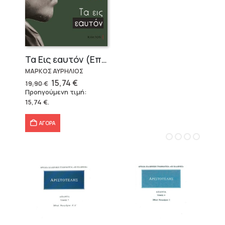
Τα Εις εαυτόν (Επίτομο) – Μάρκος Αυρήλιος
ΜΑΡΚΟΣ ΑΥΡΗΛΙΟΣ
Original
Η
15,74
€
19,90
€
price
τρέχουσα
Προηγούμενη τιμή:
was:
τιμή
15,74
€
.
19,90 €.
είναι:
15,74 €.
ΑΓΟΡΑ