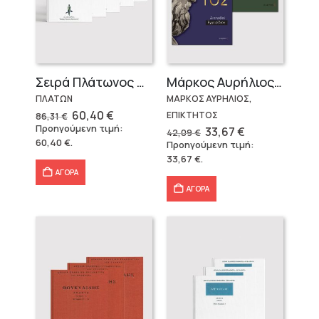
Σειρά Πλάτωνος Πολιτεία
Μάρκος Αυρήλιος & Επίκτητος (Επίτομα)
ΠΛΑΤΩΝ
ΜΑΡΚΟΣ ΑΥΡΗΛΙΟΣ,
Original
Η
60,40
€
ΕΠΙΚΤΗΤΟΣ
86,31
€
price
τρέχουσα
Προηγούμενη τιμή:
Original
Η
33,67
€
42,09
€
was:
τιμή
price
τρέχουσα
60,40
€
.
Προηγούμενη τιμή:
86,31 €.
είναι:
was:
τιμή
60,40 €.
33,67
€
.
42,09 €.
είναι:
33,67 €.
ΑΓΟΡΑ
ΑΓΟΡΑ