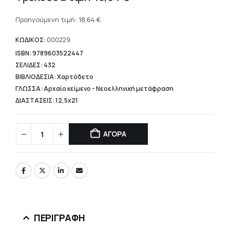
price
Η
was:
τρέχουσα
Προηγούμενη τιμή:
18,64
€
.
23,30 €.
τιμή
είναι:
ΚΩΔΙΚΟΣ:
000229
18,64 €.
ISBN: 9789603522447
ΣΕΛΙΔΕΣ: 432
ΒΙΒΛΙΟΔΕΣΙΑ: Χαρτόδετο
ΓΛΩΣΣΑ: Αρχαίο κείμενο - Νεοελληνική μετάφραση
ΔΙΑΣΤΑΣΕΙΣ: 12,5x21
ΑΓΟΡΑ
ΠΕΡΙΓΡΑΦΉ