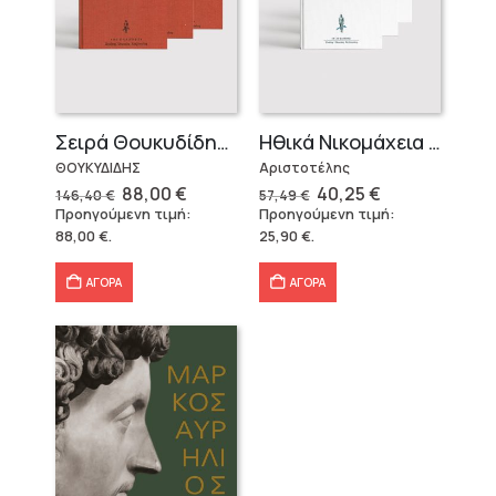
Σειρά Θουκυδίδης – Δεμένο (4 τόμοι)
Ηθικά Νικομάχεια (3 τόμοι)
ΘΟΥΚΥΔΙΔΗΣ
Αριστοτέλης
Original
Η
Original
Η
88,00
€
40,25
€
146,40
€
57,49
€
price
τρέχουσα
price
τρέχουσα
Προηγούμενη τιμή:
Προηγούμενη τιμή:
was:
τιμή
was:
τιμή
88,00
€
.
25,90
€
.
146,40 €.
είναι:
57,49 €.
είναι:
88,00 €.
40,25 €.
ΑΓΟΡΑ
ΑΓΟΡΑ