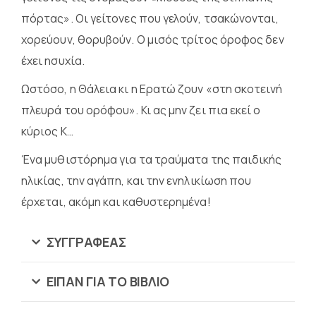
πόρτας». Οι γείτονες που γελούν, τσακώνονται,
χορεύουν, θορυβούν. Ο μισός τρίτος όροφος δεν
έχει ησυχία.
Ωστόσο, η Θάλεια κι η Ερατώ ζουν «στη σκοτεινή
πλευρά του ορόφου». Κι ας μην ζει πια εκεί ο
κύριος Κ…
Ένα μυθιστόρημα για τα τραύματα της παιδικής
ηλικίας, την αγάπη, και την ενηλικίωση που
έρχεται, ακόμη και καθυστερημένα!
ΣΥΓΓΡΑΦΕΑΣ
ΕΙΠΑΝ ΓΙΑ ΤΟ ΒΙΒΛΙΟ