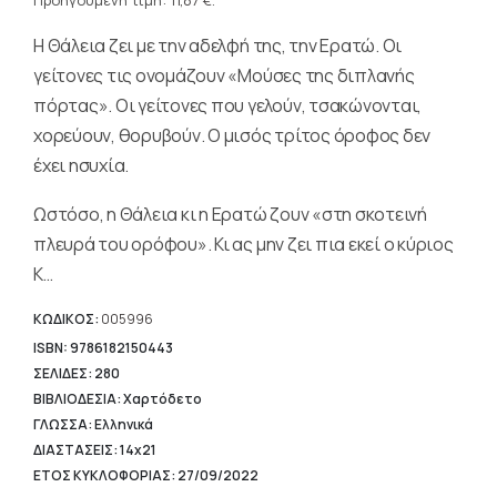
τρέχουσα
Προηγούμενη τιμή:
11,87
€
.
16,96 €.
τιμή
Η Θάλεια ζει με την αδελφή της, την Ερατώ. Οι
είναι:
11,87 €.
γείτονες τις ονομάζουν «Μούσες της διπλανής
πόρτας». Οι γείτονες που γελούν, τσακώνονται,
χορεύουν, θορυβούν. Ο μισός τρίτος όροφος δεν
έχει ησυχία.
Ωστόσο, η Θάλεια κι η Ερατώ ζουν «στη σκοτεινή
πλευρά του ορόφου». Κι ας μην ζει πια εκεί ο κύριος
Κ…
ΚΩΔΙΚΟΣ:
005996
ISBN: 9786182150443
ΣΕΛΙΔΕΣ: 280
ΒΙΒΛΙΟΔΕΣΙΑ: Χαρτόδετο
ΓΛΩΣΣΑ: Ελληνικά
ΔΙΑΣΤΑΣΕΙΣ: 14x21
ΕΤΟΣ ΚΥΚΛΟΦΟΡΙΑΣ: 27/09/2022