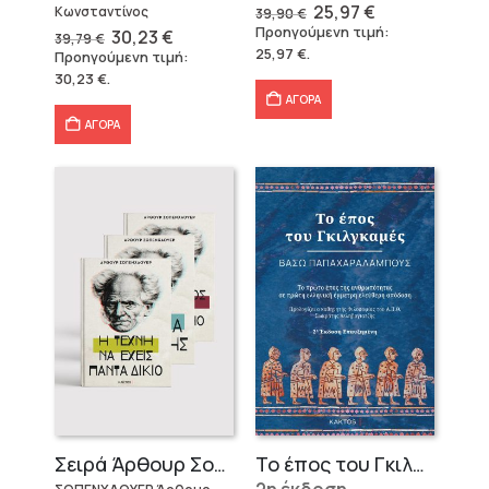
Original
Η
25,97
€
Κωνσταντίνος
39,90
€
price
τρέχουσα
Προηγούμενη τιμή:
Original
Η
30,23
€
39,79
€
was:
τιμή
price
τρέχουσα
25,97
€
.
Προηγούμενη τιμή:
39,90 €.
είναι:
was:
τιμή
25,97 €.
30,23
€
.
39,79 €.
είναι:
30,23 €.
ΑΓΟΡΑ
ΑΓΟΡΑ
Σειρά Άρθουρ Σοπενχάουερ (3 βιβλία)
Το έπος του Γκιλγκαμές