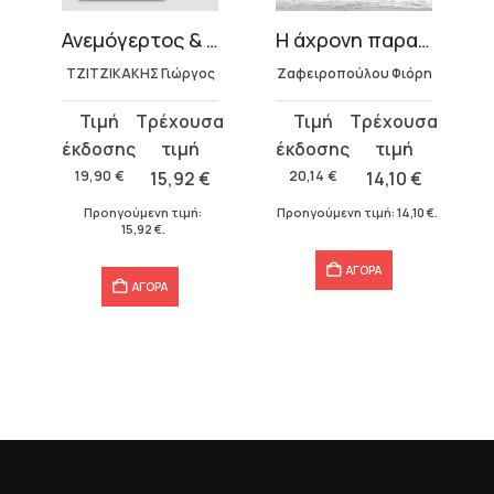
Ανεμόγερτος & Παραθεριστής
Η άχρονη παραλία
ΤΖΙΤΖΙΚΑΚΗΣ Γιώργος
Ζαφειροπούλου Φιόρη
Original
Η
Original
Η
price
τρέχουσα
price
τρέχουσα
was:
τιμή
was:
τιμή
19,90
€
15,92
€
20,14
€
14,10
€
19,90 €.
είναι:
20,14 €.
είναι:
Προηγούμενη τιμή:
Προηγούμενη τιμή:
14,10
€
.
15,92 €.
14,10 €.
15,92
€
.
€
.
ΑΓΟΡΑ
ΑΓΟΡΑ