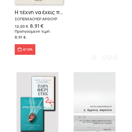
Η τέχνη να έχεις πάντα δίκιο – Άρθουρ Σοπενχάουερ
ΣΟΠΕΝΧΑΟΥΕΡ ΑΡΘΟΥΡ
Original
Η
8,91
€
12,20
€
price
τρέχουσα
Προηγούμενη τιμή:
was:
τιμή
8,91
€
.
12,20 €.
είναι:
8,91 €.
ΑΓΟΡΑ