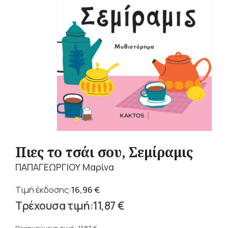
Πιες το τσάι σου, Σεμίραμις
ΠΑΠΑΓΕΩΡΓΙΟΥ Μαρίνα
16,96
€
Original
11,87
€
price
Η
was: