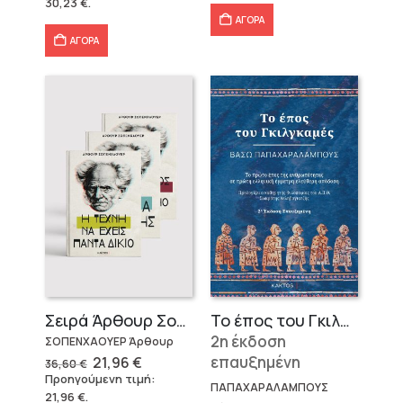
25,97 €.
30,23
€
.
39,79 €.
είναι:
30,23 €.
ΑΓΟΡΑ
ΑΓΟΡΑ
Σειρά Άρθουρ Σοπενχάουερ (3 βιβλία)
Το έπος του Γκιλγκαμές
2η έκδοση
ΣΟΠΕΝΧΑΟΥΕΡ Άρθουρ
Original
Η
επαυξημένη
21,96
€
36,60
€
price
τρέχουσα
Προηγούμενη τιμή:
was:
τιμή
ΠΑΠΑΧΑΡΑΛΑΜΠΟΥΣ
21,96
€
.
36,60 €.
είναι: