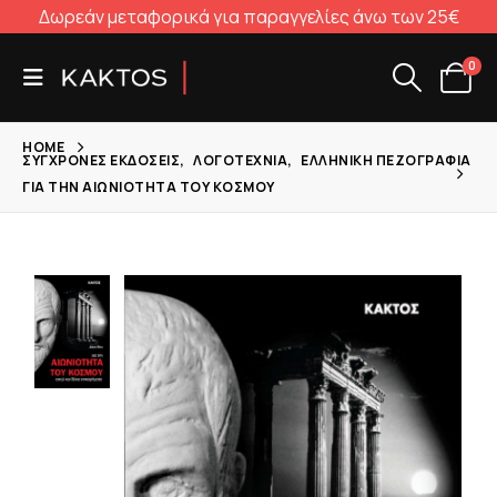
Δωρεάν μεταφορικά για παραγγελίες άνω των 25€
0
HOME
ΣΎΓΧΡΟΝΕΣ ΕΚΔΌΣΕΙΣ
,
ΛΟΓΟΤΕΧΝΊΑ
,
ΕΛΛΗΝΙΚΉ ΠΕΖΟΓΡΑΦΊΑ
ΓΙΑ ΤΗΝ ΑΙΩΝΙΌΤΗΤΑ ΤΟΥ ΚΌΣΜΟΥ