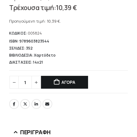
Original
10,39
€
price
Η
was:
τρέχουσα
Προηγούμενη τιμή:
10,39
€
.
14,84 €.
τιμή
είναι:
ΚΩΔΙΚΟΣ:
005824
10,39 €.
ISBN: 9789603823544
ΣΕΛΙΔΕΣ: 352
ΒΙΒΛΙΟΔΕΣΙΑ: Χαρτόδετο
ΔΙΑΣΤΑΣΕΙΣ: 14x21
ΑΓΟΡΑ
ΠΕΡΙΓΡΑΦΉ