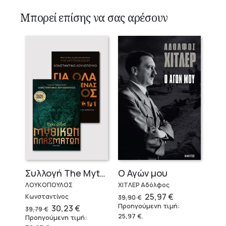
Μπορεί επίσης να σας αρέσουν
Ο Αγών μου
Συλλογή The Mythologist (2 βιβλία)
ΧΙΤΛΕΡ Αδόλφος
ΛΟΥΚΟΠΟΥΛΟΣ
Original
Η
25,97
€
Κωνσταντίνος
39,90
€
price
τρέχουσα
Προηγούμενη τιμή:
Original
Η
30,23
€
39,79
€
was:
τιμή
price
τρέχουσα
25,97
€
.
Προηγούμενη τιμή:
39,90 €.
είναι:
was:
τιμή