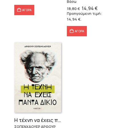
Βάσω
21,96 €.
Original
Η
14,94
€
18,80
€
ΑΓΟΡΑ
price
τρέχουσα
Προηγούμενη τιμή:
was:
τιμή
14,94
€
.
18,80 €.
είναι:
14,94 €.
ΑΓΟΡΑ
Η τέχνη να έχεις πάντα δίκιο – Άρθουρ Σοπενχάουερ
ΣΟΠΕΝΧΑΟΥΕΡ ΑΡΘΟΥΡ