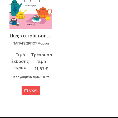
Πιες το τσάι σου, Σεμίραμις
ΠΑΠΑΓΕΩΡΓΙΟΥ Μαρίνα
Original
Η
price
τρέχουσα
was:
τιμή
16,96
€
11,87
€
16,96 €.
είναι:
Προηγούμενη τιμή:
11,87
€
.
11,87 €.
ΑΓΟΡΑ