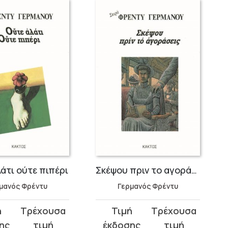
έρι
Σκέψου πριν το αγοράσεις
Στον κυνηγημ
Γερμανός Φρέντυ
ΑΠΟΣΤΟΛΙΔΗ
Original
Η
price
τρέχουσα