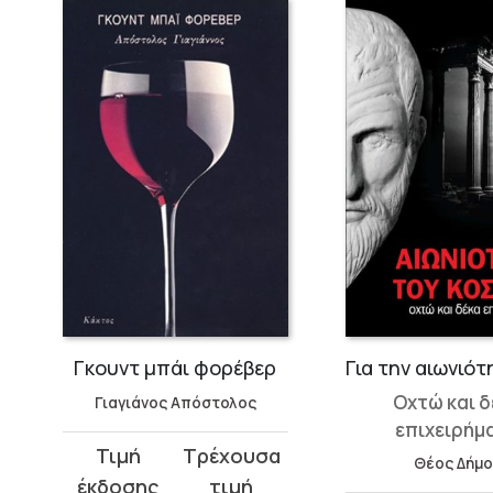
ντ μπάι φορέβερ
Για την αιωνιότητα του κόσμου
Οχτώ και δέκα
γιάνος Απόστολος
επιχειρήματα
l
Θέος Δήμος
υσα