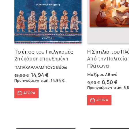
Το έπος του Γκιλγκαμές
Η Σπηλιά του Πλ
2η έκδοση επαυξημένη
Από την Πολιτεία
Πλάτωνα
ΠΑΠΑΧΑΡΑΛΑΜΠΟΥΣ Βάσω
Original
Η
14,94
€
Μαξίμου Αθηνά
18,80
€
price
τρέχουσα
Προηγούμενη τιμή:
14,94
€
.
Original
Η
8,50
€
9,90
€
was:
τιμή
price
τρέ
Προηγούμενη τιμή:
8,
18,80 €.
είναι:
was:
τιμή
ΑΓΟΡΑ
14,94 €.
9,90 €.
είναι
ΑΓΟΡΑ
8,50