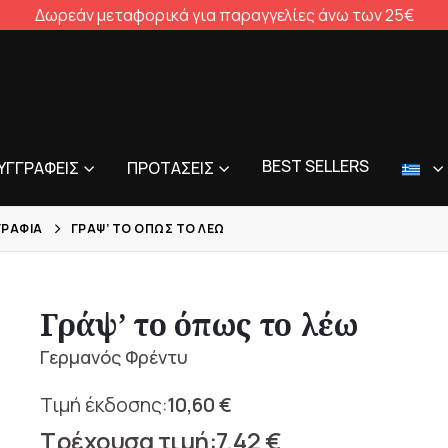
Δωρεάν μεταφορικά για παραγγελίες άνω των 25€
BEST SELLERS
ΥΓΓΡΑΦΕΊΣ
ΠΡΟΤΆΣΕΙΣ
ΓΡΑΦΊΑ
ΓΡΆΨ’ ΤΟ ΌΠΩΣ ΤΟ ΛΈΩ
Γράψ’ το όπως το λέω
Γερμανός Φρέντυ
10,60
€
Original
7,42
€