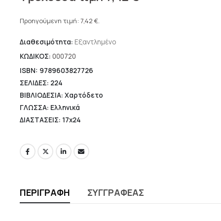
price
Η
was:
τρέχουσα
Προηγούμενη τιμή:
7,42
€
.
10,60 €.
τιμή
Διαθεσιμότητα:
Εξαντλημένο
είναι:
7,42 €.
ΚΩΔΙΚΟΣ:
000720
ISBN: 9789603827726
ΣΕΛΙΔΕΣ: 224
ΒΙΒΛΙΟΔΕΣΙΑ: Χαρτόδετο
ΓΛΩΣΣΑ: Ελληνικά
ΔΙΑΣΤΑΣΕΙΣ: 17x24
ΠΕΡΙΓΡΑΦΉ
ΣΥΓΓΡΑΦΈΑΣ