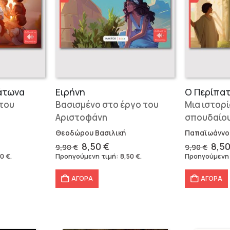
άτωνα
Ειρήνη
 του
Βασισμένο στο έργο του
Μια ιστορ
Αριστοφάνη
σπουδαίο
Θεοδώρου Βασιλική
Παπαϊωάννο
Original
Η
Orig
8,50
€
8,5
9,90
€
9,90
€
χουσα
price
τρέχουσα
pric
50
€
.
Προηγούμενη τιμή:
8,50
€
.
Προηγούμενη
was:
τιμή
was
:
9,90 €.
είναι:
9,90
ΑΓΟΡΑ
ΑΓΟΡΑ
 €.
8,50 €.