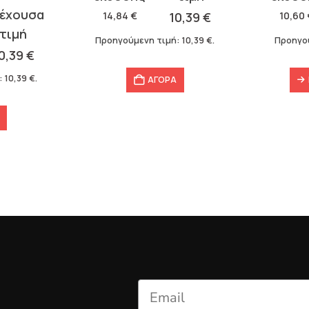
was:
τιμή
was:
τιμή
14,84
€
10,39
€
10,60
€
7,42
€
14,84 €.
είναι:
10,60 €.
είναι:
Προηγούμενη τιμή:
10,39
€
.
Προηγούμενη τιμή:
7,42
€
10,39 €.
7,42 €.
ΑΓΟΡΑ
ΠΕΡΙΣΣΌΤΕΡΑ