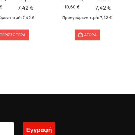
was:
τιμή
10,60
€
7,42
€
10,60 €.
είναι:
3,18
€
.
Προηγούμενη τιμή:
7,42
€
.
7,42 €.
ΑΓΟ
ΑΓΟΡΑ
Εγγραφή