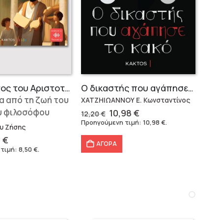
Ο Περίπατος του Αριστοτέλη
Ο δικαστής που αγάπησε το κακό
ία από τη ζωή του
ΧΑΤΖΗΙΩΑΝΝΟΥ Ε. Κωνσταντίνος
υ φιλοσόφου
Original
Η
10,98
€
12,20
€
price
τρέχουσα
Προηγούμενη τιμή:
10,98
€
.
υ Ζήσης
was:
τιμή
12,20 €.
είναι:
inal
Η
0
€
ΑΓΟΡΑ
10,98 €.
e
τρέχουσα
 τιμή:
8,50
€
.
:
τιμή
 €.
είναι:
8,50 €.