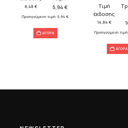
Original
Η
8
€
5,94
€
price
τρέχουσα
.
ούμενη τιμή:
5,94
€
.
was:
τιμή
.
14,84
€
10,39
€
14,84 €.
είναι:
Προηγούμενη τιμή:
10,39
€
.
ΑΓΟΡΑ
10,39 €.
ΑΓΟΡΑ
NEWSLETTER