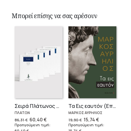
Μπορεί επίσης να σας αρέσουν
Σειρά Πλάτωνος Πολιτεία
Τα Εις εαυτόν (Επίτομο) – Μάρκος Αυρήλιος
ΠΛΑΤΩΝ
ΜΑΡΚΟΣ ΑΥΡΗΛΙΟΣ
Original
Η
Original
Η
60,40
€
15,74
€
86,31
€
19,90
€
price
τρέχουσα
price
τρέχουσα
Προηγούμενη τιμή:
Προηγούμενη τιμή:
was:
τιμή
was:
τιμή
60,40
€
.
15,74
€
.