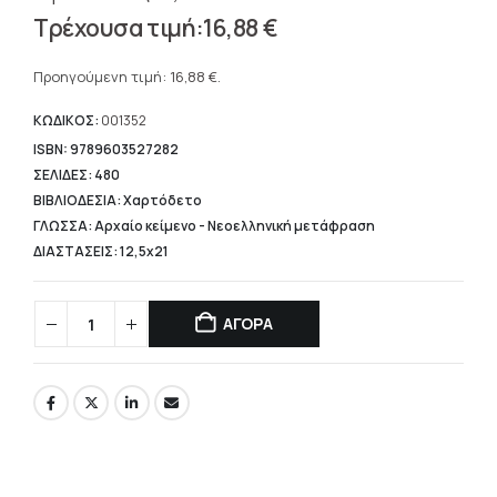
Original
16,88
€
price
Η
was:
τρέχουσα
Προηγούμενη τιμή:
16,88
€
.
21,10 €.
τιμή
είναι:
ΚΩΔΙΚΟΣ:
001352
16,88 €.
ISBN: 9789603527282
ΣΕΛΙΔΕΣ: 480
ΒΙΒΛΙΟΔΕΣΙΑ: Χαρτόδετο
ΓΛΩΣΣΑ: Αρχαίο κείμενο - Νεοελληνική μετάφραση
ΔΙΑΣΤΑΣΕΙΣ: 12,5x21
ΑΓΟΡΑ