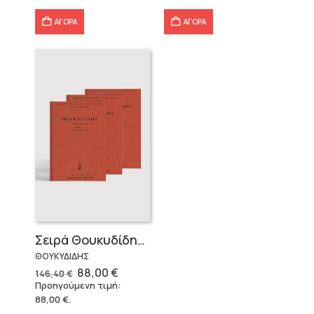
40,25 €.
16,91 €.
ΑΓΟΡΑ
ΑΓΟΡΑ
Σειρά Θουκυδίδης – Δεμένο (4 τόμοι)
ΘΟΥΚΥΔΙΔΗΣ
Original
Η
88,00
€
146,40
€
price
τρέχουσα
Προηγούμενη τιμή:
was:
τιμή
88,00
€
.
146,40 €.
είναι:
88,00 €.