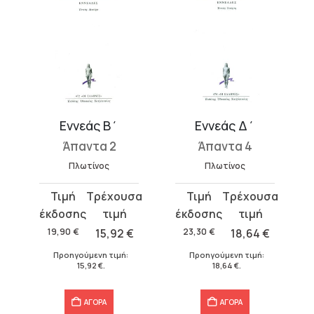
Εννεάς Β΄
Εννεάς Δ΄
Άπαντα 2
Άπαντα 4
Πλωτίνος
Πλωτίνος
Original
Η
Original
Η
price
τρέχουσα
price
τρέχουσα
was:
τιμή
was:
τιμή
19,90
€
15,92
€
23,30
€
18,64
€
19,90 €.
είναι:
23,30 €.
είναι:
Προηγούμενη τιμή:
Προηγούμενη τιμή:
15,92 €.
18,64 €.
15,92
€
.
18,64
€
.
ΑΓΟΡΑ
ΑΓΟΡΑ