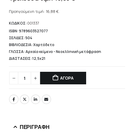
price
Η
was:
τρέχουσα
Προηγούμενη τιμή:
16,88
€
.
21,10 €.
τιμή
είναι:
ΚΩΔΙΚΟΣ:
001337
16,88 €.
ISBN: 9789603527077
ΣΕΛΙΔΕΣ: 504
ΒΙΒΛΙΟΔΕΣΙΑ: Χαρτόδετο
ΓΛΩΣΣΑ: Αρχαίο κείμενο - Νεοελληνική μετάφραση
ΔΙΑΣΤΑΣΕΙΣ: 12,5x21
ΑΓΟΡΑ
ΠΕΡΙΓΡΑΦΉ