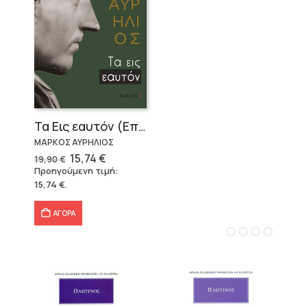
Τα Εις εαυτόν (Επίτομο) – Μάρκος Αυρήλιος
ΜΑΡΚΟΣ ΑΥΡΗΛΙΟΣ
Original
Η
15,74
€
19,90
€
price
τρέχουσα
Προηγούμενη τιμή:
was:
τιμή
15,74
€
.
19,90 €.
είναι:
15,74 €.
ΑΓΟΡΑ