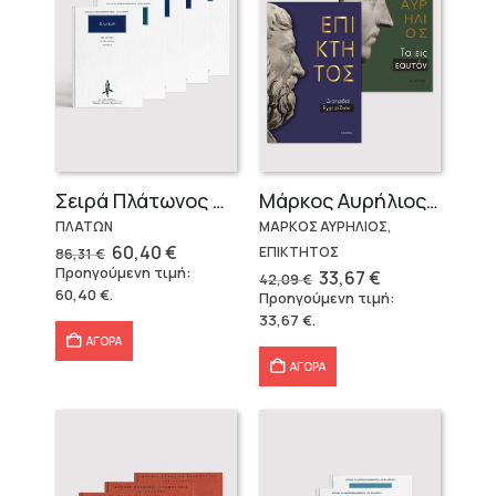
Σειρά Πλάτωνος Πολιτεία
Μάρκος Αυρήλιος & Επίκτητος (Επίτομα)
ΠΛΑΤΩΝ
ΜΑΡΚΟΣ ΑΥΡΗΛΙΟΣ,
Original
Η
60,40
€
ΕΠΙΚΤΗΤΟΣ
86,31
€
price
τρέχουσα
Προηγούμενη τιμή:
Original
Η
33,67
€
42,09
€
was:
τιμή
price
τρέχουσα
60,40
€
.
Προηγούμενη τιμή:
86,31 €.
είναι:
was:
τιμή
60,40 €.
33,67
€
.
42,09 €.
είναι:
33,67 €.
ΑΓΟΡΑ
ΑΓΟΡΑ