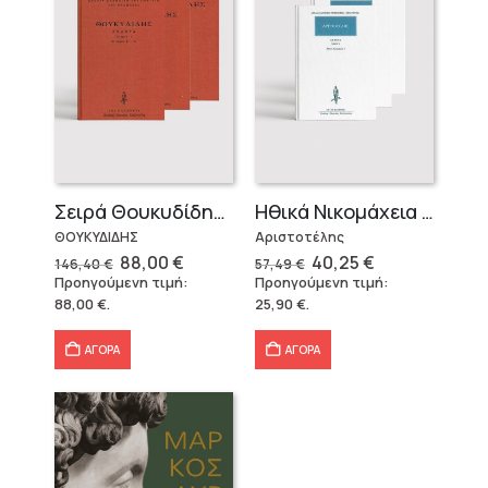
Σειρά Θουκυδίδης – Δεμένο (4 τόμοι)
Ηθικά Νικομάχεια (3 τόμοι)
ΘΟΥΚΥΔΙΔΗΣ
Αριστοτέλης
Original
Η
Original
Η
88,00
€
40,25
€
146,40
€
57,49
€
price
τρέχουσα
price
τρέχουσα
Προηγούμενη τιμή:
Προηγούμενη τιμή:
was:
τιμή
was:
τιμή
88,00
€
.
25,90
€
.
146,40 €.
είναι:
57,49 €.
είναι:
88,00 €.
40,25 €.
ΑΓΟΡΑ
ΑΓΟΡΑ