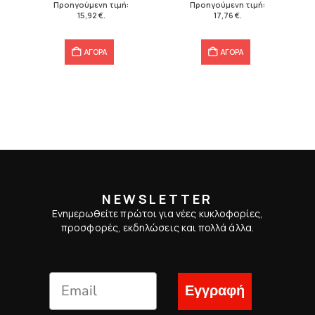
Προηγούμενη τιμή:
Προηγούμενη τιμή:
15,92 €.
17,76 €.
15,92
€
.
17,76
€
.
ΑΓΟΡΑ
ΑΓΟΡΑ
NEWSLETTER
Ενημερωθείτε πρώτοι για νέες κυκλοφορίες,
προσφορές, εκδηλώσεις και πολλά άλλα.
Εγγραφή