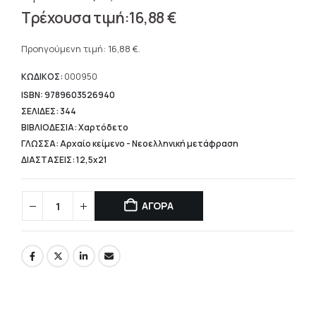
Original
16,88
€
price
Η
was:
τρέχουσα
Προηγούμενη τιμή:
16,88
€
.
21,10 €.
τιμή
είναι:
ΚΩΔΙΚΟΣ:
000950
16,88 €.
ISBN: 9789603526940
ΣΕΛΙΔΕΣ: 344
ΒΙΒΛΙΟΔΕΣΙΑ: Χαρτόδετο
ΓΛΩΣΣΑ: Αρχαίο κείμενο - Νεοελληνική μετάφραση
ΔΙΑΣΤΑΣΕΙΣ: 12,5x21
ΑΓΟΡΑ