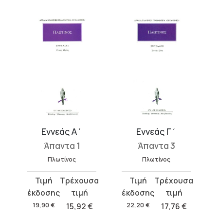
Εννεάς Α΄
Εννεάς Γ΄
Άπαντα 1
Άπαντα 3
Πλωτίνος
Πλωτίνος
Original
Η
Original
Η
price
τρέχουσα
price
τρέχουσα
was:
τιμή
was:
τιμή
19,90
€
15,92
€
22,20
€
17,76
€
19,90 €.
είναι:
22,20 €.
είναι: