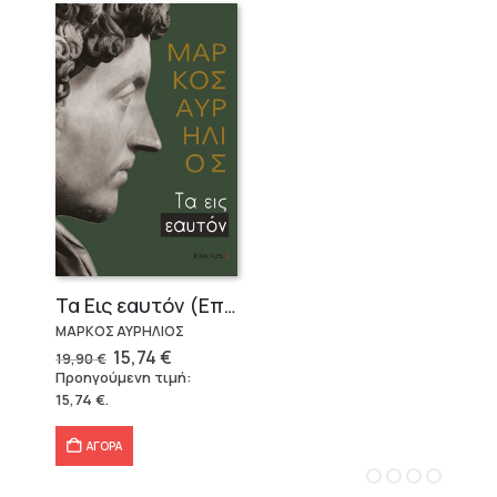
Τα Εις εαυτόν (Επίτομο) – Μάρκος Αυρήλιος
ΜΑΡΚΟΣ ΑΥΡΗΛΙΟΣ
Original
Η
15,74
€
19,90
€
price
τρέχουσα
Προηγούμενη τιμή:
was:
τιμή
15,74
€
.
19,90 €.
είναι:
15,74 €.
ΑΓΟΡΑ