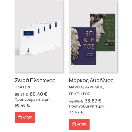
Σειρά Πλάτωνος Πολιτεία
Μάρκος Αυρήλιος & Επίκτητος (Επίτομα)
ΠΛΑΤΩΝ
ΜΑΡΚΟΣ ΑΥΡΗΛΙΟΣ,
Original
Η
60,40
€
ΕΠΙΚΤΗΤΟΣ
86,31
€
price
τρέχουσα
Προηγούμενη τιμή:
Original
Η
33,67
€
42,09
€
was:
τιμή
price
τρέχουσα
60,40
€
.
Προηγούμενη τιμή:
86,31 €.
είναι:
was:
τιμή
60,40 €.
33,67
€
.
42,09 €.
είναι:
33,67 €.
ΑΓΟΡΑ
ΑΓΟΡΑ