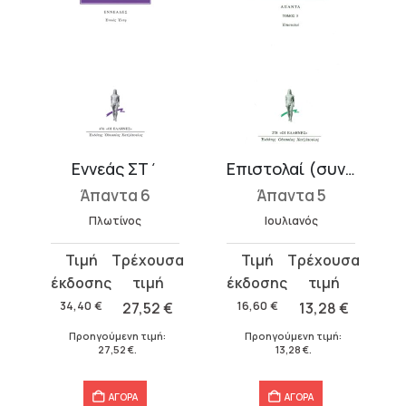
Εννεάς ΣΤ΄
Επιστολαί (συνέχεια)
Άπαντα 6
Άπαντα 5
Πλωτίνος
Ιουλιανός
Original
Η
Original
Η
price
τρέχουσα
price
τρέχουσα
was:
τιμή
was:
τιμή
34,40
€
27,52
€
16,60
€
13,28
€
34,40 €.
είναι:
16,60 €.
είναι:
Προηγούμενη τιμή:
Προηγούμενη τιμή:
27,52 €.
13,28 €.
27,52
€
.
13,28
€
.
ΑΓΟΡΑ
ΑΓΟΡΑ