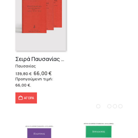
Σειρά Παυσανίας – Δεμένο (3 τόμοι)
Παυσανίας
Original
Η
66,00
€
139,80
€
price
τρέχουσα
Προηγούμενη τιμή:
was:
τιμή
66,00
€
.
139,80 €.
είναι:
66,00 €.
ΑΓΟΡΑ