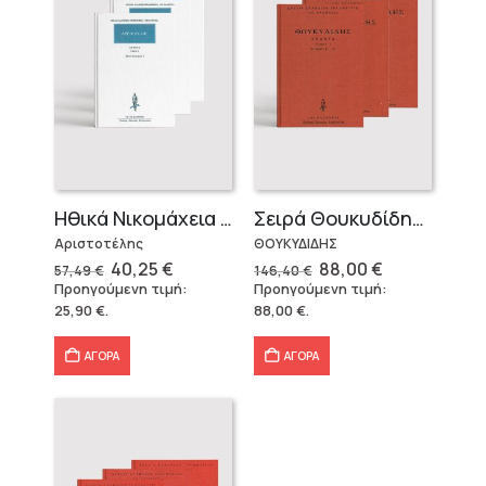
Ηθικά Νικομάχεια (3 τόμοι)
Σειρά Θουκυδίδης – Δεμένο (4 τόμοι)
Αριστοτέλης
ΘΟΥΚΥΔΙΔΗΣ
Original
Η
Original
Η
40,25
€
88,00
€
57,49
€
146,40
€
price
τρέχουσα
price
τρέχουσα
Προηγούμενη τιμή:
Προηγούμενη τιμή:
was:
τιμή
was:
τιμή
25,90
€
.
88,00
€
.
57,49 €.
είναι:
146,40 €.
είναι:
40,25 €.
88,00 €.
ΑΓΟΡΑ
ΑΓΟΡΑ