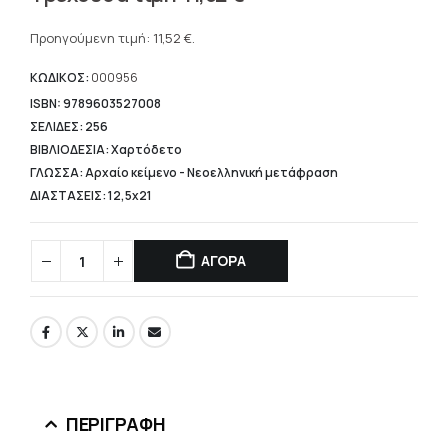
price
Η
was:
τρέχουσα
Προηγούμενη τιμή:
11,52
€
.
14,40 €.
τιμή
είναι:
ΚΩΔΙΚΟΣ:
000956
11,52 €.
ISBN: 9789603527008
ΣΕΛΙΔΕΣ: 256
ΒΙΒΛΙΟΔΕΣΙΑ: Χαρτόδετο
ΓΛΩΣΣΑ: Αρχαίο κείμενο - Νεοελληνική μετάφραση
ΔΙΑΣΤΑΣΕΙΣ: 12,5x21
ΑΓΟΡΑ
ΠΕΡΙΓΡΑΦΉ