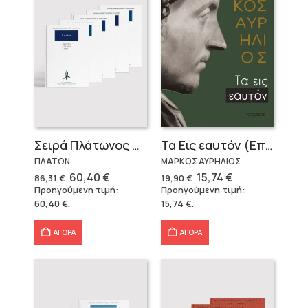
Σειρά Πλάτωνος Πολιτεία
Τα Εις εαυτόν (Επίτομο) – Μάρκος Αυρήλιος
ΠΛΑΤΩΝ
ΜΑΡΚΟΣ ΑΥΡΗΛΙΟΣ
Original
Η
Original
Η
60,40
€
15,74
€
86,31
€
19,90
€
price
τρέχουσα
price
τρέχουσα
Προηγούμενη τιμή:
Προηγούμενη τιμή:
was:
τιμή
was:
τιμή
60,40
€
.
15,74
€
.
86,31 €.
είναι:
19,90 €.
είναι:
60,40 €.
15,74 €.
ΑΓΟΡΑ
ΑΓΟΡΑ