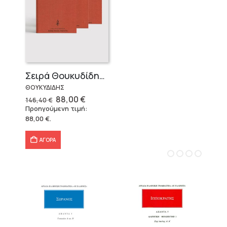
Σειρά Θουκυδίδης – Δεμένο (4 τόμοι)
ΘΟΥΚΥΔΙΔΗΣ
Original
Η
88,00
€
146,40
€
price
τρέχουσα
Προηγούμενη τιμή:
was:
τιμή
88,00
€
.
146,40 €.
είναι:
88,00 €.
ΑΓΟΡΑ