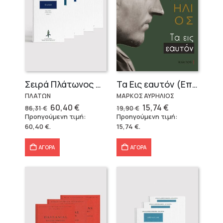
Σειρά Πλάτωνος Πολιτεία
Τα Εις εαυτόν (Επίτομο) – Μάρκος Αυρήλιος
ΠΛΑΤΩΝ
ΜΑΡΚΟΣ ΑΥΡΗΛΙΟΣ
Original
Η
Original
Η
60,40
€
15,74
€
86,31
€
19,90
€
price
τρέχουσα
price
τρέχουσα
Προηγούμενη τιμή:
Προηγούμενη τιμή:
was:
τιμή
was:
τιμή
60,40
€
.
15,74
€
.
86,31 €.
είναι:
19,90 €.
είναι:
60,40 €.
15,74 €.
ΑΓΟΡΑ
ΑΓΟΡΑ