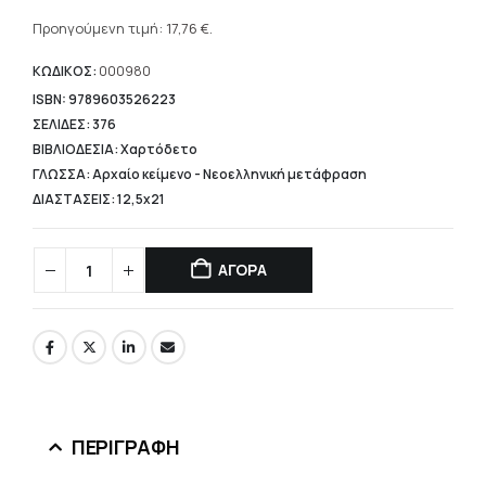
Η
was:
τρέχουσα
Προηγούμενη τιμή:
17,76
€
.
22,20 €.
τιμή
είναι:
ΚΩΔΙΚΟΣ:
000980
17,76 €.
ISBN: 9789603526223
ΣΕΛΙΔΕΣ: 376
ΒΙΒΛΙΟΔΕΣΙΑ: Χαρτόδετο
ΓΛΩΣΣΑ: Αρχαίο κείμενο - Νεοελληνική μετάφραση
ΔΙΑΣΤΑΣΕΙΣ: 12,5x21
ΑΓΟΡΑ
ΠΕΡΙΓΡΑΦΉ