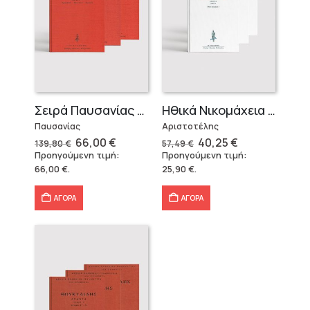
Σειρά Παυσανίας – Δεμένο (3 τόμοι)
Ηθικά Νικομάχεια (3 τόμοι)
Παυσανίας
Αριστοτέλης
Original
Η
Original
Η
66,00
€
40,25
€
139,80
€
57,49
€
price
τρέχουσα
price
τρέχουσα
Προηγούμενη τιμή:
Προηγούμενη τιμή:
was:
τιμή
was:
τιμή
66,00
€
.
25,90
€
.
139,80 €.
είναι:
57,49 €.
είναι:
66,00 €.
40,25 €.
ΑΓΟΡΑ
ΑΓΟΡΑ