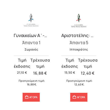
Γυναικείων Α΄-Β΄
Αριστοτέλης: Διαιτητική-Θεραπευτική 1
Άπαντα 1
Άπαντα 5
Σωρανός
Ιπποκράτης
Original
Η
Original
Η
price
τρέχουσα
price
τρέχουσα
was:
τιμή
was:
τιμή
21,10
€
16,88
€
15,50
€
12,40
€
21,10 €.
είναι:
15,50 €.
είναι:
Προηγούμενη τιμή:
Προηγούμενη τιμή:
16,88 €.
12,40 €.
16,88
€
.
12,40
€
.
ΑΓΟΡΑ
ΑΓΟΡΑ