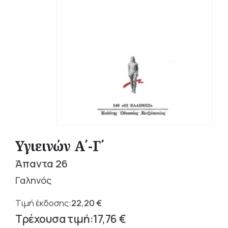
Υγιεινών Α΄-Γ΄
Άπαντα 26
Γαληνός
22,20
€
Original
17,76
€
price