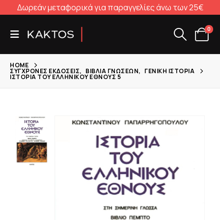
Δωρεάν μεταφορικά για παραγγελίες άνω των 25€
0
HOME
ΣΎΓΧΡΟΝΕΣ ΕΚΔΌΣΕΙΣ
,
ΒΙΒΛΊΑ ΓΝΏΣΕΩΝ
,
ΓΕΝΙΚΉ ΙΣΤΟΡΊΑ
ΙΣΤΟΡΊΑ ΤΟΥ ΕΛΛΗΝΙΚΟΎ ΈΘΝΟΥΣ 5