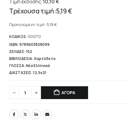
10,10
€
Original
5,19
€
price
Η
was:
τρέχουσα
Προηγούμενη τιμή:
5,19
€
.
10,10 €.
τιμή
είναι:
ΚΩΔΙΚΟΣ:
000772
5,19 €.
ISBN: 9789603828099
ΣΕΛΙΔΕΣ: 152
ΒΙΒΛΙΟΔΕΣΙΑ: Χαρτόδετο
ΓΛΩΣΣΑ: Νέα Ελληνικά
ΔΙΑΣΤΑΣΕΙΣ: 12,5x21
ΑΓΟΡΑ