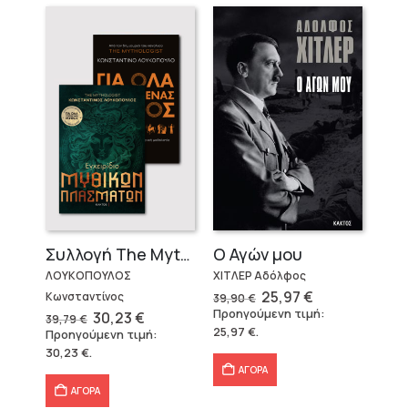
Ο Αγών μου
Συλλογή The Mythologist (2 βιβλία)
ΧΙΤΛΕΡ Αδόλφος
ΛΟΥΚΟΠΟΥΛΟΣ
Original
Η
25,97
€
Κωνσταντίνος
39,90
€
price
τρέχουσα
Προηγούμενη τιμή:
Original
Η
30,23
€
39,79
€
was:
τιμή
price
τρέχουσα
25,97
€
.
Προηγούμενη τιμή:
39,90 €.
είναι:
was:
τιμή
25,97 €.
30,23
€
.
39,79 €.
είναι:
30,23 €.
ΑΓΟΡΑ
ΑΓΟΡΑ