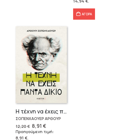
14,94
€
.
18,80 €.
είναι:
14,94 €.
ΑΓΟΡΑ
Η τέχνη να έχεις πάντα δίκιο – Άρθουρ Σοπενχάουερ
ΣΟΠΕΝΧΑΟΥΕΡ ΑΡΘΟΥΡ
Original
Η
8,91
€
12,20
€
price
τρέχουσα
Προηγούμενη τιμή:
was:
τιμή
8,91
€
.
12,20 €.
είναι: