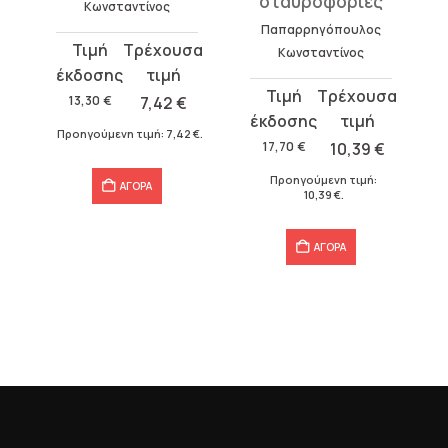
σταυροφορίες
Κωνσταντίνος
Παπαρρηγόπουλος
Original
Η
Κωνσταντίνος
price
τρέχουσα
Original
Η
was:
τιμή
13,30
€
7,42
€
price
τρέχουσα
13,30 €.
είναι:
Προηγούμενη τιμή:
7,42
€
.
was:
τιμή
17,70
€
10,39
€
7,42 €.
17,70 €.
είναι:
Προηγούμενη τιμή:
ΑΓΟΡΑ
10,39 €.
10,39
€
.
ΑΓΟΡΑ