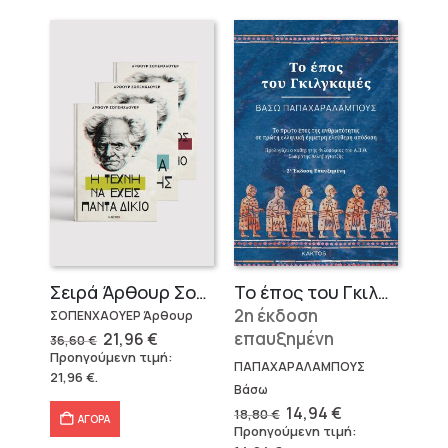
Σειρά Άρθουρ Σοπενχάουερ (3 βιβλία)
Το έπος του Γκιλγκαμές
2η έκδοση
ΣΟΠΕΝΧΑΟΥΕΡ Άρθουρ
Original
Η
επαυξημένη
21,96
€
36,60
€
price
τρέχουσα
Προηγούμενη τιμή:
was:
τιμή
ΠΑΠΑΧΑΡΑΛΑΜΠΟΥΣ
21,96
€
.
36,60 €.
είναι:
Βάσω
21,96 €.
Original
Η
14,94
€
18,80
€
ΑΓΟΡΑ
price
τρέχουσα
Προηγούμενη τιμή:
was:
τιμή