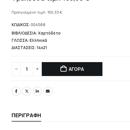
price
Η
was:
τρέχουσα
Προηγούμενη τιμή:
155,33
€
.
221,90 €.
τιμή
ΚΩΔΙΚΟΣ:
004568
είναι:
155,33 €.
ΒΙΒΛΙΟΔΕΣΙΑ: Χαρτόδετο
ΓΛΩΣΣΑ: Ελληνικά
ΔΙΑΣΤΑΣΕΙΣ: 14x21
ΑΓΟΡΑ
ΠΕΡΙΓΡΑΦΉ