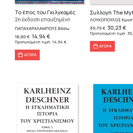
Το έπος του Γκιλγκαμές
2η έκδοση επαυξημένη
ΛΟΥΚΟΠΟΥΛΟΣ Κωνστ
Original
Η
30,23
€
39,79
€
ΠΑΠΑΧΑΡΑΛΑΜΠΟΥΣ Βάσω
price
τρ
Προηγούμενη τιμή:
30
Original
Η
14,94
€
18,80
€
was:
τι
price
τρέχουσα
Προηγούμενη τιμή:
14,94
€
.
39,79 €.
εί
was:
τιμή
ΑΓΟΡΑ
30
18,80 €.
είναι:
ΑΓΟΡΑ
14,94 €.