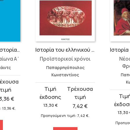
Η εγκληματική ιστορία του χριστιανισμού 5
Ιστορία του ελληνικού έθνους 1
αίωνα Α΄
Προϊστορικοί χρόνοι
Νέος
Φρ
άιντς
Παπαρρηγόπουλος
Κωνσταντίνος
Παπ
Κ
Original
Η
Original
Η
price
τρέχουσα
3,36
€
price
τρέχου
was:
τιμή
13,30
€
7,42
€
:
13,36
€
.
was:
τιμή
13,30 €.
είναι:
13,30
Προηγούμενη τιμή:
7,42
€
.
13,30 €.
είναι:
7,42 €.
Προηγο
7,42 €.