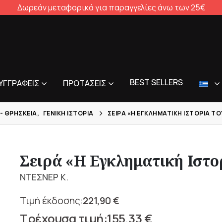
Δωρεάν μεταφορικά για παραγγελίες άνω των 25€
BEST SELLERS
ΥΓΓΡΑΦΕΊΣ
ΠΡΟΤΆΣΕΙΣ
- ΘΡΗΣΚΕΊΑ
,
ΓΕΝΙΚΉ ΙΣΤΟΡΊΑ
ΣΕΙΡΆ «Η ΕΓΚΛΗΜΑΤΙΚΉ ΙΣΤΟΡΊΑ ΤΟ
Σειρά «Η Εγκληματική Ιστο
ΝΤΕΣΝΕΡ Κ.
221,90
€
Original
155,33
€