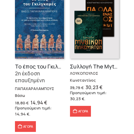
Το έπος του Γκιλγκαμές
Συλλογή The Mythologist (2 βιβλία)
2η έκδοση
ΛΟΥΚΟΠΟΥΛΟΣ
επαυξημένη
Κωνσταντίνος
Original
Η
30,23
€
39,79
€
ΠΑΠΑΧΑΡΑΛΑΜΠΟΥΣ
price
τρέχουσα
Προηγούμενη τιμή:
was:
τιμή
Βάσω
30,23
€
.
39,79 €.
είναι:
Original
Η
14,94
€
18,80
€
30,23 €.
price
τρέχουσα
Προηγούμενη τιμή:
was:
τιμή
ΑΓΟΡΑ
14,94
€
.
18,80 €.
είναι:
14,94 €.
ΑΓΟΡΑ