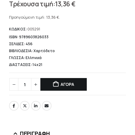
Original
13,36
€
price
Η
was:
τρέχουσα
Προηγούμενη τιμή:
13,36
€
.
22,20 €.
τιμή
είναι:
ΚΩΔΙΚΟΣ:
005291
13,36 €.
ISBN: 9789603826033
ΣΕΛΙΔΕΣ: 456
ΒΙΒΛΙΟΔΕΣΙΑ: Χαρτόδετο
ΓΛΩΣΣΑ: Ελληνικά
ΔΙΑΣΤΑΣΕΙΣ: 14x21
ΑΓΟΡΑ
ΠΕΡΙΓΡΑΦΉ