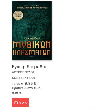
Εγχειρίδιο μυθικών πλασμάτων
ΛΟΥΚΟΠΟΥΛΟΣ
ΚΩΝΣΤΑΝΤΙΝΟΣ
Original
Η
9,95
€
19,90
€
price
τρέχουσα
Προηγούμενη τιμή:
was:
τιμή
9,95
€
.
19,90 €.
είναι:
9,95 €.
ΑΓΟΡΑ