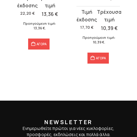
price
τρέχουσα
Original
Η
was:
τιμή
22,20
€
13,36
€
price
τρέχουσα
22,20 €.
είναι:
Προηγούμενη τιμή:
was:
τιμή
17,70
€
10,39
€
13,36 €.
13,36
€
.
17,70 €.
είναι:
Προηγούμενη τιμή:
10,39 €.
10,39
€
.
ΑΓΟΡΑ
ΑΓΟΡΑ
NEWSLETTER
Ενημερωθείτε πρώτοι για νέες κυκλοφορίες,
προσφορές, εκδηλώσεις και πολλά άλλα.