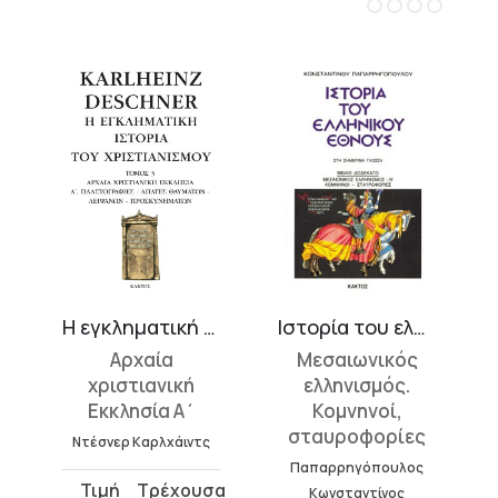
σμού»
Η εγκληματική ιστορία του χριστιανισμού 3
Ιστορία του ελληνικού έθνους 12
Αρχαία
Μεσαιωνικός
χριστιανική
ελληνισμός.
Εκκλησία Α΄
Κομνηνοί,
σταυροφορίες
Ντέσνερ Καρλχάιντς
Παπαρρηγόπουλος
Original
Η
Κωνσταντίνος