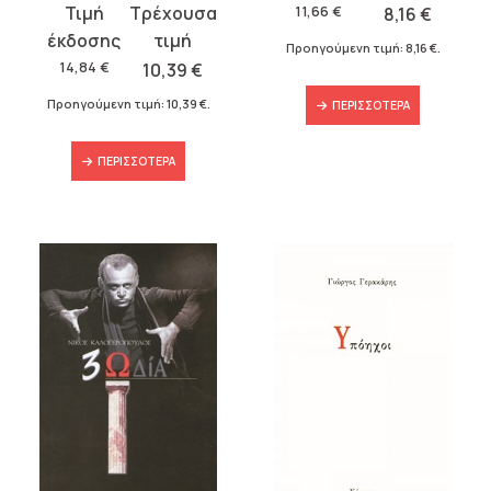
was:
τιμή
Original
Η
11,66
€
8,16
€
11,66 €.
είναι:
price
τρέχουσα
Προηγούμενη τιμή:
8,16
€
.
8,16 €.
was:
τιμή
14,84
€
10,39
€
14,84 €.
είναι:
Προηγούμενη τιμή:
10,39
€
.
ΠΕΡΙΣΣΌΤΕΡΑ
10,39 €.
ΠΕΡΙΣΣΌΤΕΡΑ