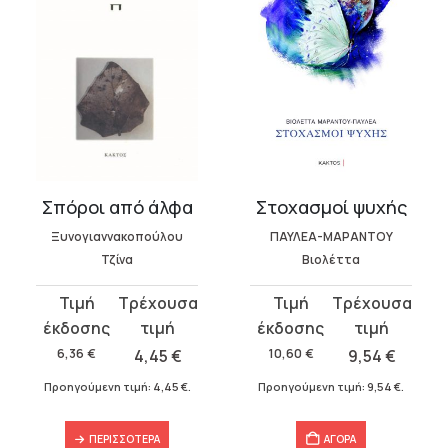
Σπόροι από άλφα
Στοχασμοί ψυχής
Ξυνογιαννακοπούλου
ΠΑΥΛΕΑ-ΜΑΡΑΝΤΟΥ
Τζίνα
Βιολέττα
Original
Η
Original
Η
price
τρέχουσα
price
τρέχουσα
was:
τιμή
was:
τιμή
6,36
€
4,45
€
10,60
€
9,54
€
6,36 €.
είναι:
10,60 €.
είναι:
Προηγούμενη τιμή:
4,45
€
.
Προηγούμενη τιμή:
9,54
€
.
4,45 €.
9,54 €.
ΠΕΡΙΣΣΌΤΕΡΑ
ΑΓΟΡΑ