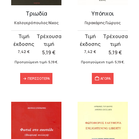
Τριωδία
Υπόηχοι
Καλογερόπουλος Νίκος
Γερακάρης Γιώργος
Original
Η
Original
Η
price
τρέχουσα
price
τρέχουσα
was:
τιμή
was:
τιμή
7,42
€
5,19
€
7,42
€
5,19
€
7,42 €.
είναι:
7,42 €.
είναι:
Προηγούμενη τιμή:
5,19
€
.
Προηγούμενη τιμή:
5,19
€
.
5,19 €.
5,19 €.
ΠΕΡΙΣΣΌΤΕΡΑ
ΑΓΟΡΑ