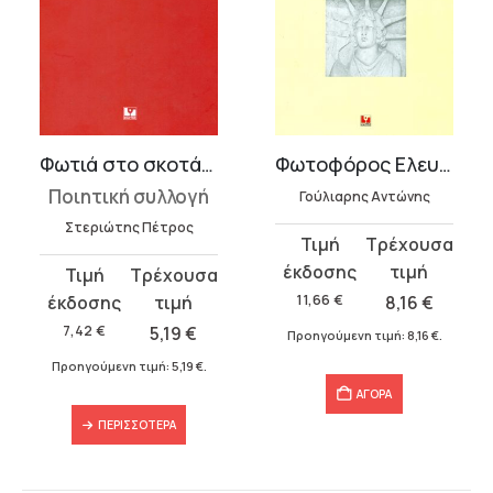
Φωτιά στο σκοτάδι
Φωτοφόρος Ελευθερία – Enlightening Liberty
Ποιητική συλλογή
Γούλιαρης Αντώνης
Στεριώτης Πέτρος
Original
Η
price
τρέχουσα
Original
Η
was:
τιμή
price
τρέχουσα
11,66
€
8,16
€
11,66 €.
είναι:
was:
τιμή
7,42
€
5,19
€
Προηγούμενη τιμή:
8,16
€
.
8,16 €.
7,42 €.
είναι:
Προηγούμενη τιμή:
5,19
€
.
5,19 €.
ΑΓΟΡΑ
ΠΕΡΙΣΣΌΤΕΡΑ