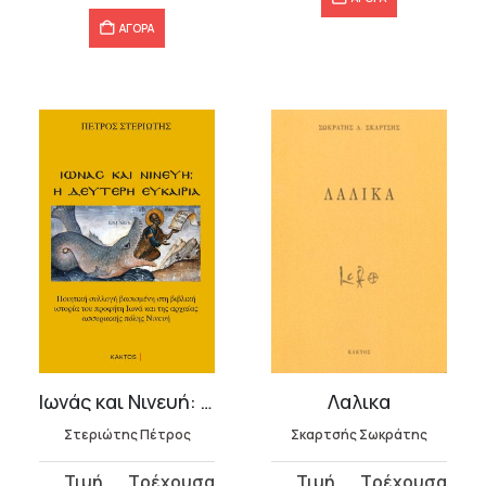
ΑΓΟΡΑ
Ιωνάς και Νινευή: Η δεύτερη ευκαιρία
Λαλικα
Στεριώτης Πέτρος
Σκαρτσής Σωκράτης
Original
Η
Original
Η