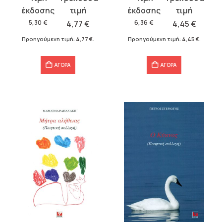
price
τρέχουσα
price
τρέχουσα
was:
τιμή
was:
τιμή
5,30
€
4,77
€
6,36
€
4,45
€
5,30 €.
είναι:
6,36 €.
είναι:
Προηγούμενη τιμή:
4,77
€
.
Προηγούμενη τιμή:
4,45
€
.
4,77 €.
4,45 €.
ΑΓΟΡΑ
ΑΓΟΡΑ