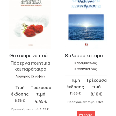
Θα είχαμε να πούμε πολλά
Θάλασσα κατάματα
Πάρεργα ποιητικά
Καραμανώλης
και παράταιρα
Κωνσταντίνος
Αρμυρός Ξενοφών
Original
Η
price
τρέχουσα
Original
Η
was:
τιμή
price
τρέχουσα
11,66
€
8,16
€
11,66 €.
είναι:
was:
τιμή
6,36
€
4,45
€
Προηγούμενη τιμή:
8,16
€
.
8,16 €.
6,36 €.
είναι:
Προηγούμενη τιμή:
4,45
€
.
4,45 €.
ΑΓΟΡΑ