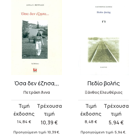
Όσα δεν έζησα,,,
Πεδίο βολής
Πετράκη Άννα
Ξάνθος Ελευθέριος
Original
Η
Original
Η
price
τρέχουσα
price
τρέχουσα
was:
τιμή
was:
τιμή
14,84
€
10,39
€
8,48
€
5,94
€
14,84 €.
είναι:
8,48 €.
είναι:
Προηγούμενη τιμή:
10,39
€
.
Προηγούμενη τιμή:
5,94
€
.
10,39 €.
5,94 €.