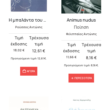
υσα
Η μπαλάντα του θεϊκού ανθρώπου
Animus nudus
Ποίηση
Ρούσσος Αντώνης
.
Φιλιππαίος Αντώνης
Original
Η
α
price
τρέχουσα
Original
Η
was:
τιμή
price
τρέχουσα
18,02
€
12,61
€
18,02 €.
είναι:
was:
τιμή
11,66
€
8,16
€
Προηγούμενη τιμή:
12,61
€
.
12,61 €.
11,66 €.
είναι:
Προηγούμενη τιμή:
8,16
€
.
8,16 €.
σα
ΑΓΟΡΑ
ΠΕΡΙΣΣΌΤΕΡΑ
α