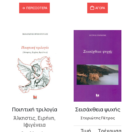
ΠΕΡΙΣΣΌΤΕΡΑ
ΑΓΟΡΑ
Ποιητική τριλογία
Σεισάχθεια ψυχής
Άλκηστις, Ειρήνη,
Στεριώτης Πέτρος
Ιφιγένεια
Original
Η