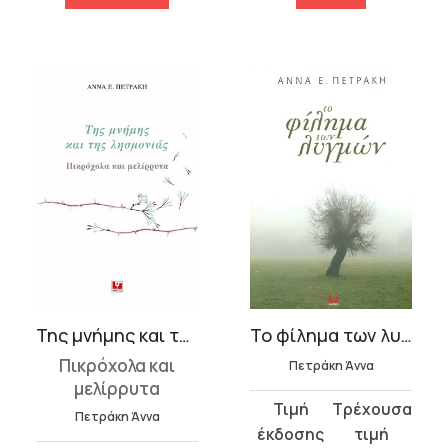
Της μνήμης και της λησμονιάς
Το φίλημα των λυγμών
Πικρόχολα και
Πετράκη Άννα
μελίρρυτα
Original
Η
Πετράκη Άννα
price
τρέχουσα