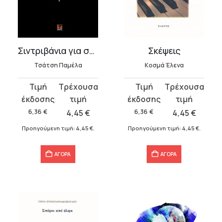
Σιντριβάνια για σάουντρακ
Σκέψεις
Τσάτση Παμέλα
Κοσμά Έλενα
Original
Η
Original
Η
price
τρέχουσα
price
τρέχουσα
was:
τιμή
was:
τιμή
6,36
€
4,45
€
6,36
€
4,45
€
6,36 €.
είναι:
6,36 €.
είναι:
Προηγούμενη τιμή:
4,45
€
.
Προηγούμενη τιμή:
4,45
€
.
4,45 €.
4,45 €.
ΑΓΟΡΑ
ΑΓΟΡΑ