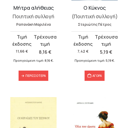
Μήτρα αλήθειας
Ο Κύκνος
Ποιητική συλλογή
(Ποιητική συλλογή)
Ραπανάκη Μαριλένα
Στεριώτης Πέτρος
Original
Η
Original
Η
price
τρέχουσα
price
τρέχουσα
was:
τιμή
was:
τιμή
11,66
€
8,16
€
7,42
€
5,19
€
11,66 €.
είναι:
7,42 €.
είναι:
Προηγούμενη τιμή:
8,16
€
.
Προηγούμενη τιμή:
5,19
€
.
8,16 €.
5,19 €.
ΠΕΡΙΣΣΌΤΕΡΑ
ΑΓΟΡΑ