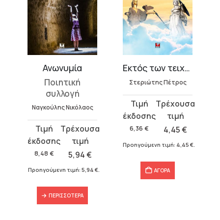
ν
Ανωνυμία
Εκτός των τειχών
Ποιητική
Στεριώτης Πέτρος
συλλογή
Original
Η
Ναγκούλης Νικόλαος
price
τρέχουσα
was:
τιμή
Original
Η
6,36
€
4,45
€
6,36 €.
είναι:
price
τρέχουσα
Προηγούμενη τιμή:
4,45
€
.
4,45 €.
was:
τιμή
8,48
€
5,94
€
8,48 €.
είναι:
Προηγούμενη τιμή:
5,94
€
.
ΑΓΟΡΑ
5,94 €.
ΠΕΡΙΣΣΌΤΕΡΑ