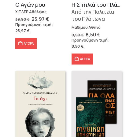
Ο Αγών μου
Η Σπηλιά του Πλάτωνα
Από την Πολιτεία
ΧΙΤΛΕΡ Αδόλφος
Original
Η
του Πλάτωνα
25,97
€
39,90
€
price
τρέχουσα
Προηγούμενη τιμή:
was:
τιμή
Μαξίμου Αθηνά
25,97
€
.
39,90 €.
είναι:
Original
Η
8,50
€
9,90
€
25,97 €.
price
τρέχουσα
Προηγούμενη τιμή:
was:
τιμή
ΑΓΟΡΑ
8,50
€
.
9,90 €.
είναι:
8,50 €.
ΑΓΟΡΑ