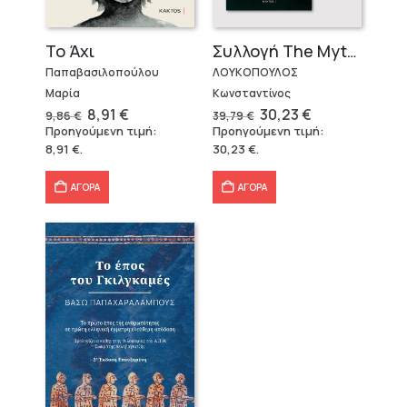
Το Άχι
Συλλογή The Mythologist (2 βιβλία)
Παπαβασιλοπούλου
ΛΟΥΚΟΠΟΥΛΟΣ
Μαρία
Κωνσταντίνος
Original
Η
Original
Η
8,91
€
30,23
€
9,86
€
39,79
€
price
τρέχουσα
price
τρέχουσα
Προηγούμενη τιμή:
Προηγούμενη τιμή:
was:
τιμή
was:
τιμή
8,91
€
.
30,23
€
.
9,86 €.
είναι:
39,79 €.
είναι:
8,91 €.
30,23 €.
ΑΓΟΡΑ
ΑΓΟΡΑ