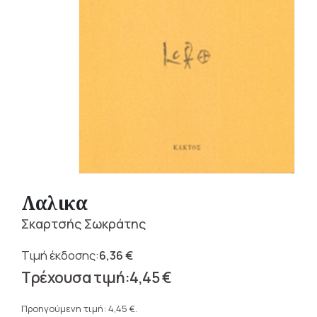
Λαλικα
Σκαρτσής Σωκράτης
6,36
€
Original
4,45
€
price
Η
was:
τρέχουσα
Προηγούμενη τιμή:
4,45
€
.
6,36 €.