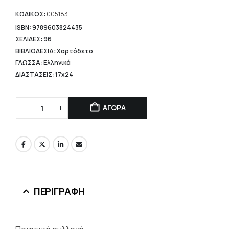
τιμή
είναι:
ΚΩΔΙΚΟΣ:
005183
4,45 €.
ISBN: 9789603824435
ΣΕΛΙΔΕΣ: 96
ΒΙΒΛΙΟΔΕΣΙΑ: Χαρτόδετο
ΓΛΩΣΣΑ: Ελληνικά
ΔΙΑΣΤΑΣΕΙΣ: 17x24
ΑΓΟΡΑ
ΠΕΡΙΓΡΑΦΉ