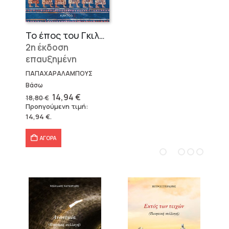
Το έπος του Γκιλγκαμές
2η έκδοση
επαυξημένη
ΠΑΠΑΧΑΡΑΛΑΜΠΟΥΣ
Βάσω
Original
Η
14,94
€
18,80
€
price
τρέχουσα
Προηγούμενη τιμή:
was:
τιμή
14,94
€
.
18,80 €.
είναι:
14,94 €.
ΑΓΟΡΑ