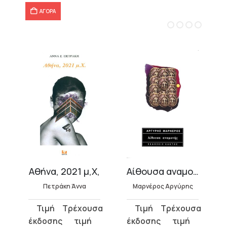
30,23 €.
ΑΓΟΡΑ
Αθήνα, 2021 μ,Χ,
Αίθουσα αναμονής
Πετράκη Άννα
Μαρνέρος Αργύρης
Original
Η
Original
Η
price
τρέχουσα
price
τρέχουσα