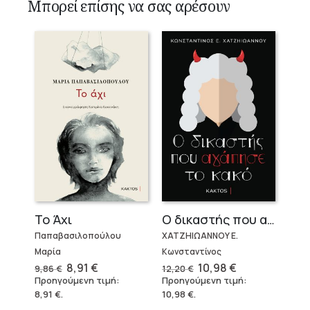
Μπορεί επίσης να σας αρέσουν
Το Άχι
Ο δικαστής που αγάπησε το κακό
Παπαβασιλοπούλου
ΧΑΤΖΗΙΩΑΝΝΟΥ Ε.
Μαρία
Κωνσταντίνος
Original
Η
Original
Η
8,91
€
10,98
€
9,86
€
12,20
€
price
τρέχουσα
price
τρέχουσα
Προηγούμενη τιμή:
Προηγούμενη τιμή:
was:
τιμή
was:
τιμή
8,91
€
.
10,98
€
.
9,86 €.
είναι:
12,20 €.
είναι:
8,91 €.
10,98 €.