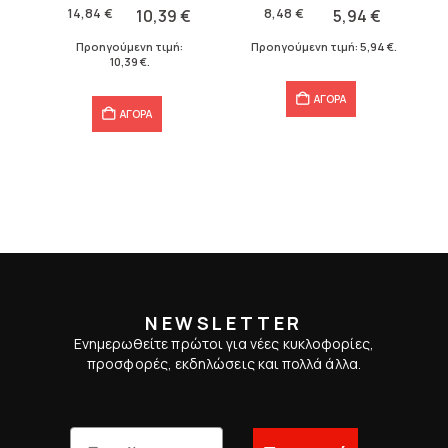
was:
τιμή
was:
τιμή
14,84
€
10,39
€
8,48
€
5,94
€
14,84 €.
είναι:
8,48 €.
είναι:
Προηγούμενη τιμή:
Προηγούμενη τιμή:
5,94
€
.
10,39 €.
5,94 €.
10,39
€
.
ΑΓΟΡΑ
ΑΓΟΡΑ
NEWSLETTER
Ενημερωθείτε πρώτοι για νέες κυκλοφορίες,
προσφορές, εκδηλώσεις και πολλά άλλα.