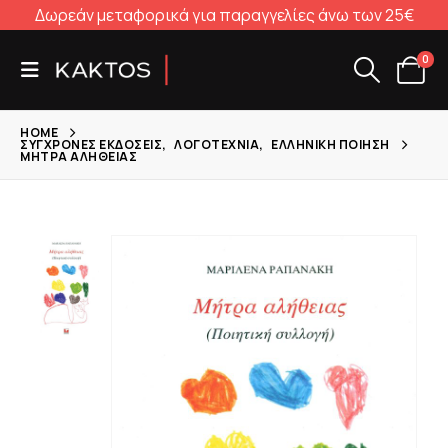
Δωρεάν μεταφορικά για παραγγελίες άνω των 25€
0
HOME
ΣΎΓΧΡΟΝΕΣ ΕΚΔΌΣΕΙΣ
,
ΛΟΓΟΤΕΧΝΊΑ
,
ΕΛΛΗΝΙΚΉ ΠΟΊΗΣΗ
ΜΉΤΡΑ ΑΛΉΘΕΙΑΣ