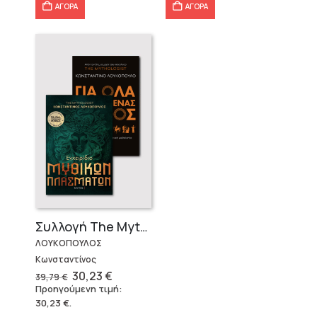
ΑΓΟΡΑ
ΑΓΟΡΑ
Συλλογή The Mythologist (2 βιβλία)
ΛΟΥΚΟΠΟΥΛΟΣ
Κωνσταντίνος
Original
Η
30,23
€
39,79
€
price
τρέχουσα
Προηγούμενη τιμή:
was:
τιμή
30,23
€
.
39,79 €.
είναι: