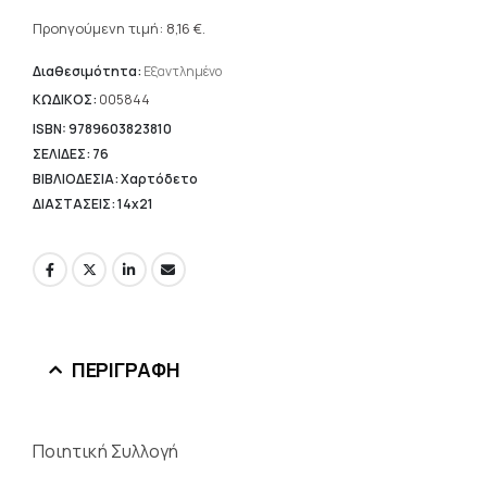
Η
was:
τρέχουσα
Προηγούμενη τιμή:
8,16
€
.
11,66 €.
τιμή
είναι:
Διαθεσιμότητα:
Εξαντλημένο
8,16 €.
ΚΩΔΙΚΟΣ:
005844
ISBN: 9789603823810
ΣΕΛΙΔΕΣ: 76
ΒΙΒΛΙΟΔΕΣΙΑ: Χαρτόδετο
ΔΙΑΣΤΑΣΕΙΣ: 14x21
ΠΕΡΙΓΡΑΦΉ
Ποιητική Συλλογή