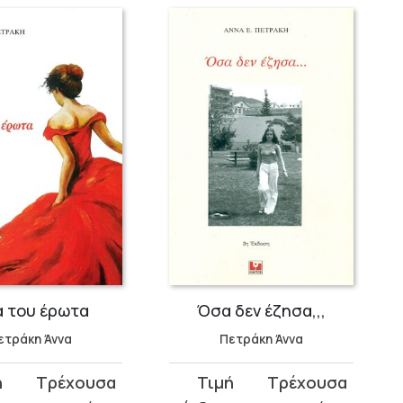
 του έρωτα
Όσα δεν έζησα,,,
ετράκη Άννα
Πετράκη Άννα
Original
Η