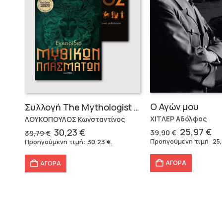
Ο Αγών μου
Συλλογή The Mythologist (2 βιβλία)
ΧΙΤΛΕΡ Αδόλφος
ΛΟΥΚΟΠΟΥΛΟΣ Κωνσταντίνος
Original
Η
Original
Η
25,97
€
30,23
€
39,90
€
39,79
€
price
τρ
price
τρέχουσα
Προηγούμενη τιμή:
25
Προηγούμενη τιμή:
30,23
€
.
was:
τι
was:
τιμή
39,90 €.
εί
39,79 €.
είναι:
ΑΓΟΡΑ
ΑΓΟΡΑ
25
30,23 €.