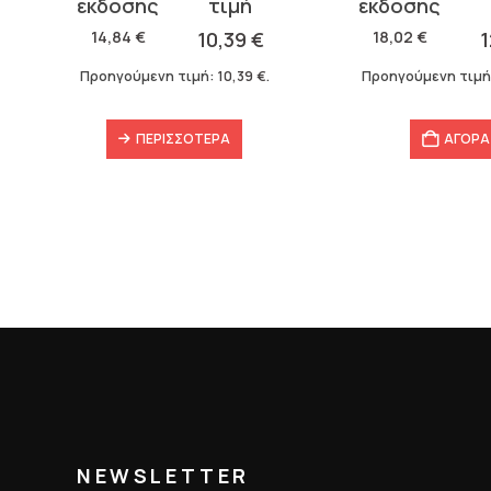
price
τρέχουσα
price
τρέχουσα
was:
τιμή
was:
τιμή
14,84
€
10,39
€
18,02
€
1
14,84 €.
είναι:
18,02 €.
είναι:
Προηγούμενη τιμή:
10,39
€
.
Προηγούμενη τιμή
10,39 €.
12,61 €.
ΠΕΡΙΣΣΌΤΕΡΑ
ΑΓΟΡΑ
NEWSLETTER