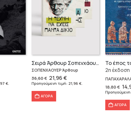
Σειρά Άρθουρ Σοπενχάουερ (3 βιβλία)
Το έπος τ
2η έκδοση
ΣΟΠΕΝΧΑΟΥΕΡ Άρθουρ
Original
Η
21,96
€
36,60
€
ΠΑΠΑΧΑΡΑΛ
έχουσα
price
τρέχουσα
,97
€
.
Προηγούμενη τιμή:
21,96
€
.
Ori
14,
18,80
€
μή
was:
τιμή
pri
Προηγούμενη
ναι:
36,60 €.
είναι:
was
ΑΓΟΡΑ
,97 €.
21,96 €.
18,
ΑΓΟΡΑ