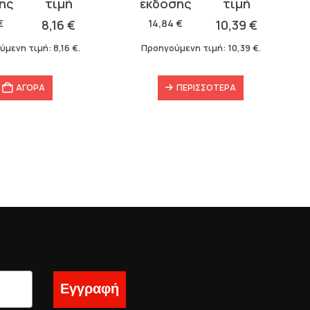
σα
price
τρέχουσα
was:
τιμή
€
8,16
€
14,84
€
10,39
€
14,84 €.
είναι:
ύμενη τιμή:
8,16
€
.
Προηγούμενη τιμή:
10,39
€
.
10,39 €.
ΑΓΟΡΑ
ΠΕΡΙΣΣΌΤΕΡΑ
Εγγραφή