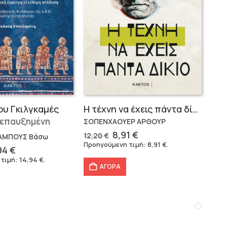
ου Γκιλγκαμές
Η τέχνη να έχεις πάντα δίκιο – Άρθουρ Σοπενχάουερ
 επαυξημένη
ΣΟΠΕΝΧΑΟΥΕΡ ΑΡΘΟΥΡ
Original
Η
8,91
€
12,20
€
ΑΜΠΟΥΣ Βάσω
price
τρέχουσα
Προηγούμενη τιμή:
8,91
€
.
ginal
Η
94
€
was:
τιμή
ce
τρέχουσα
 τιμή:
14,94
€
.
12,20 €.
είναι:
:
τιμή
ΑΓΟΡΑ
8,91 €.
80 €.
είναι:
14,94 €.