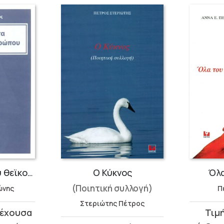
Η μπαλάντα του θεϊκού ανθρώπου
Ο Κύκνος
Όλα
(Ποιητική συλλογή)
ώνης
Π
Στεριώτης Πέτρος
Original
Η