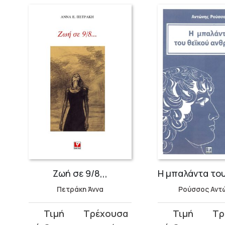
Ζωή σε 9/8,,,
Πετράκη Άννα
Ρούσσος Αντ
Original
Η
Original
Η