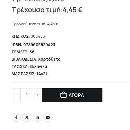
Original
4,45
€
price
Η
was:
τρέχουσα
Προηγούμενη τιμή:
4,45
€
.
6,36 €.
τιμή
ΚΩΔΙΚΟΣ:
005453
είναι:
4,45 €.
ISBN: 9789603829423
ΣΕΛΙΔΕΣ: 56
ΒΙΒΛΙΟΔΕΣΙΑ: Χαρτόδετο
ΓΛΩΣΣΑ: Ελληνικά
ΔΙΑΣΤΑΣΕΙΣ: 14x21
ΑΓΟΡΑ