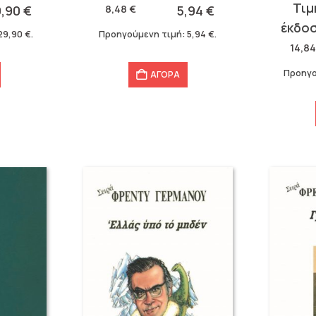
Original
Η
was:
τιμή
9,90
€
8,48
€
5,94
€
price
τρέχου
8,48 €.
είναι:
29,90
€
.
Προηγούμενη τιμή:
5,94
€
.
was:
τιμή
5,94 €.
14,8
14,84 €
είναι:
Προηγο
ΑΓΟΡΑ
10,39 €.