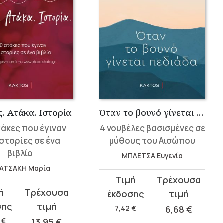
. Aτάκα. Iστορία
Όταν το βουνό γίνεται πεδιάδα
τάκες που έγιναν
4 νουβέλες βασισμένες σε
ιστορίες σε ένα
μύθους του Αισώπου
βιβλίο
ΜΠΛΕΤΣΑ Ευγενία
ΑΤΣΑΚΗ Μαρία
Original
Η
price
τρέχουσα
σα
was:
τιμή
7,42
€
6,68
€
7,42 €.
είναι:
0
€
13,95
€