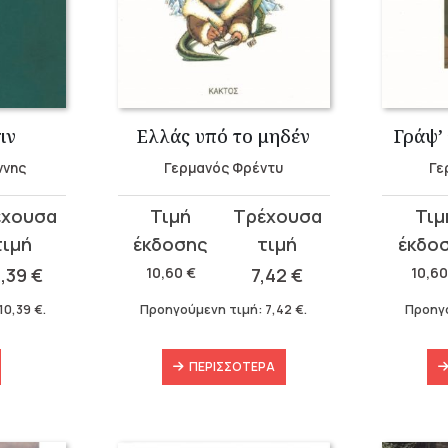
ιν
Ελλάς υπό το μηδέν
Γράψ’
ννης
Γερμανός Φρέντυ
Γε
Original
Η
Original
Η
price
τρέχουσα
price
τρέχου
was:
τιμή
was:
τιμή
0,39
€
10,60
€
7,42
€
10,6
10,60 €.
είναι:
10,60 €
είναι:
10,39
€
.
Προηγούμενη τιμή:
7,42
€
.
Προηγ
7,42 €.
7,42 €.
ΠΕΡΙΣΣΌΤΕΡΑ