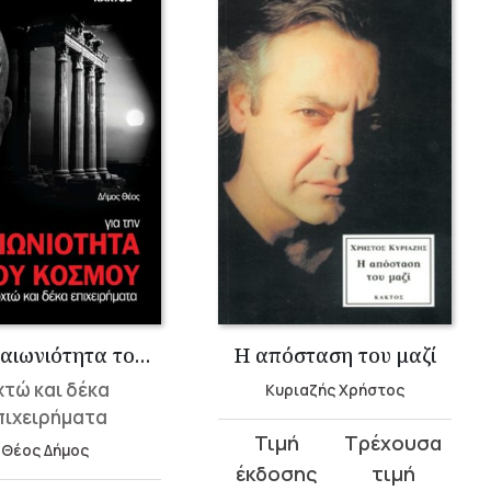
Για την αιωνιότητα του κόσμου
Η απόσταση του μαζί
τώ και δέκα
Κυριαζής Χρήστος
πιχειρήματα
Original
Η
Θέος Δήμος
price
τρέχουσα