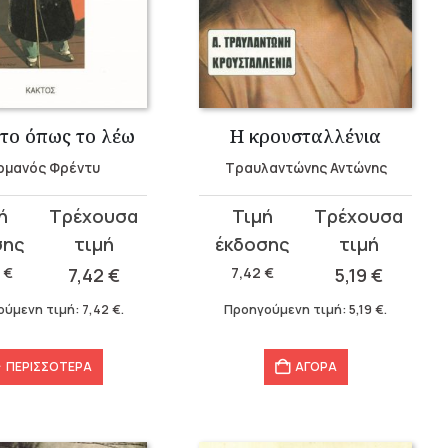
 το όπως το λέω
Η κρουσταλλένια
ρμανός Φρέντυ
Τραυλαντώνης Αντώνης
Original
Η
σα
price
τρέχουσα
was:
τιμή
0
€
7,42
€
7,42
€
5,19
€
.
7,42 €.
είναι:
ούμενη τιμή:
7,42
€
.
Προηγούμενη τιμή:
5,19
€
.
5,19 €.
ΠΕΡΙΣΣΌΤΕΡΑ
ΑΓΟΡΑ