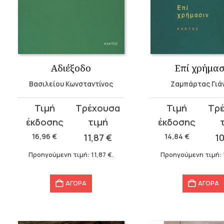
Αδιέξοδο
Επί χρήμασ
Βασιλείου Κωνσταντίνος
Ζαμπάρτας Γιά
Original
Η
Original
Η
price
τρέχουσα
price
τρέχουσα
was:
τιμή
was:
τιμή
16,96
€
11,87
€
14,84
€
1
16,96 €.
είναι:
14,84 €.
είναι:
Προηγούμενη τιμή:
11,87
€
.
Προηγούμενη τιμή:
11,87 €.
10,39 €.
ΑΓΟΡΑ
ΑΓΟΡΑ