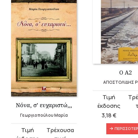
Ο Α2
ΑΠΟΣΤΟΛΙΔΗΣ Ρ
Νόνα, σ’ ευχαριστώ,,,
3,18
€
Γεωργιοπούλου Μαρία
ΠΕΡΙΣΣΌΤΕ
Original
Η