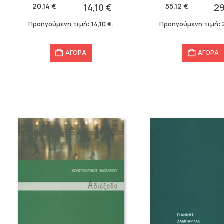
was:
τιμή
was:
τιμή
20,14
€
14,10
€
55,12
€
2
20,14 €.
είναι:
55,12 €.
είναι:
Προηγούμενη τιμή:
14,10
€
.
Προηγούμενη τιμή:
14,10 €.
29,90 €.
ΑΓΟΡΑ
ΑΓΟΡΑ