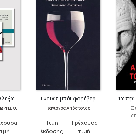
Σειρά Κάραλη – Αλεξανδρής
Γκουντ μπάι φορέβερ
Οχ
ΝΔΡΗΣ Θ.
Γιαγιάνος Απόστολος
ε
Original
Η
price
τρέχουσα