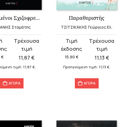
Ερωτευμένοι Σχιζοφρενείς
Παραθεριστής
ΑΝΗΣ Σταμάτης
ΤΖΙΤΖΙΚΑΚΗΣ Γεώργιος Ελ.
Original
Η
σα
price
τρέχουσα
was:
τιμή
6
€
11,87
€
15,90
€
11,13
€
.
15,90 €.
είναι:
ύμενη τιμή:
11,87
€
.
Προηγούμενη τιμή:
11,13
€
.
11,13 €.
ΑΓΟΡΑ
ΑΓΟΡΑ