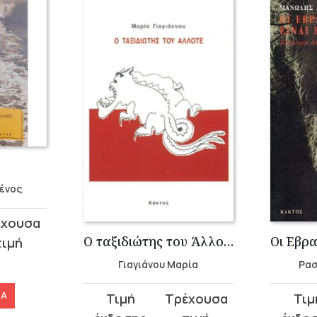
ένος
Ο ταξιδιώτης του Άλλοτε
Γιαγιάνου Μαρία
Ρασ
ΡΑ
Original
Η
Original
Η