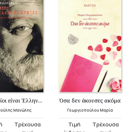
Οι Εβραίοι είναι Έλληνες Κρήτες
Όσα δεν άκουσες ακόμα
ούλης Μανώλης
Γεωργιοπούλου Μαρία
Original
Η