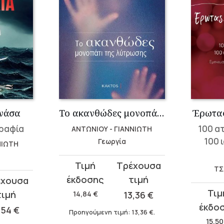
ανάσα
Το ακανθώδες μονοπάτι της λύτρωσης
Έρωτας
γραφία
100 α
ΑΝΤΩΝΙΟΥ - ΓΙΑΝΝΙΩΤΗ
100 
Γεωργία
ΝΙΩΤΗ
Original
Η
ΤΣ
price
τρέχουσα
Original
Η
was:
τιμή
14,84
€
13,36
€
price
τρέχου
14,84 €.
είναι:
,54
€
Προηγούμενη τιμή:
13,36
€
.
was:
τιμή
13,36 €.
15,5