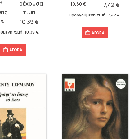
was:
τιμή
10,60
€
7,42
€
σα
10,60 €.
είναι:
Προηγούμενη τιμή:
7,42
€
.
7,42 €.
4
€
10,39
€
.
ύμενη τιμή:
10,39
€
.
ΑΓΟΡΑ
ΑΓΟΡΑ