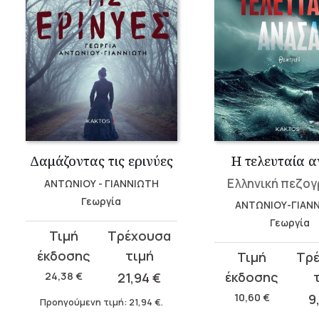
Δαμάζοντας τις ερινύες
Η τελευταία 
Ελληνική πεζο
ΑΝΤΩΝΙΟΥ - ΓΙΑΝΝΙΩΤΗ
Γεωργία
ΑΝΤΩΝΙΟΥ-ΓΙΑΝ
Γεωργία
Original
Η
price
τρέχουσα
Original
Η
was:
τιμή
price
τρέχουσα
24,38
€
21,94
€
24,38 €.
είναι:
was:
τιμή
10,60
€
9
Προηγούμενη τιμή:
21,94
€
.
21,94 €.
10,60 €.
είναι: