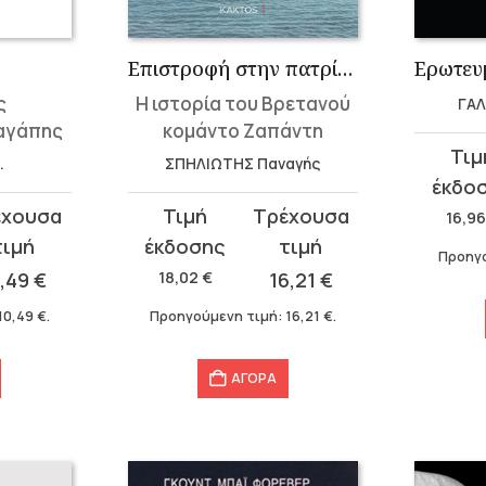
Επιστροφή στην πατρίδα
ς
Η ιστορία του Βρετανού
ΓΑΛ
 αγάπης
κομάντο Ζαπάντη
Original
Η
.
ΣΠΗΛΙΩΤΗΣ Παναγής
price
τρέχου
Original
Η
was:
τιμή
16,9
price
τρέχουσα
16,96 €
είναι:
Προηγο
was:
τιμή
11,87 €.
0,49
€
18,02
€
16,21
€
18,02 €.
είναι:
10,49
€
.
Προηγούμενη τιμή:
16,21
€
.
16,21 €.
ΑΓΟΡΑ