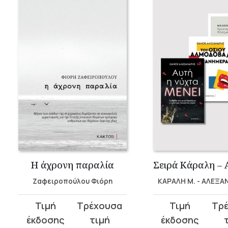
Η άχρονη παραλία
Ζαφειροπούλου Φιόρη
ΚΑΡΑΛΗ Μ. - ΑΛΕΞΑ
Original
Η
Original
Η
price
τρέχουσα
price
τρέχουσα