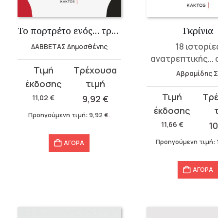
Το πορτρέτο ενός… τρομοκράτη
Γκρίνια
18 ιστορίε
ΔΑΒΒΕΤΑΣ Δημοσθένης
ανατρεπτικής...
Original
Η
Αβραμίδης Σ
price
τρέχουσα
Original
Η
was:
τιμή
11,02
€
9,92
€
price
τρέχουσα
11,02 €.
είναι:
Προηγούμενη τιμή:
9,92
€
.
was:
τιμή
9,92 €.
11,66
€
1
11,66 €.
είναι:
Προηγούμενη τιμή:
ΑΓΟΡΑ
10,49 €.
ΑΓΟΡΑ