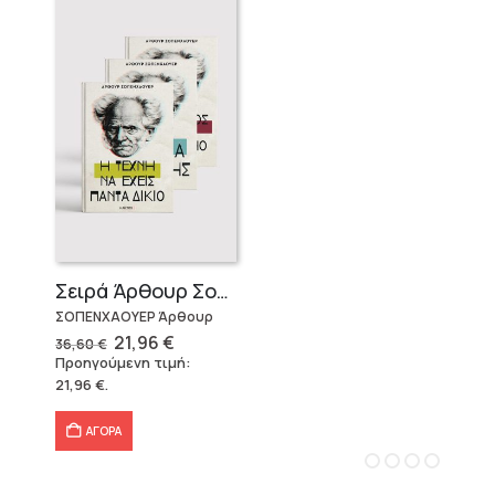
Σειρά Άρθουρ Σοπενχάουερ (3 βιβλία)
ΣΟΠΕΝΧΑΟΥΕΡ Άρθουρ
Original
Η
21,96
€
36,60
€
price
τρέχουσα
Προηγούμενη τιμή:
was:
τιμή
21,96
€
.
36,60 €.
είναι:
21,96 €.
ΑΓΟΡΑ