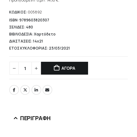
τρέχουσα
Προηγούμενη τιμή:
14,10
€
.
20,14 €.
τιμή
είναι:
ΚΩΔΙΚΟΣ:
005892
14,10 €.
ISBN: 9789603820307
ΣΕΛΙΔΕΣ: 480
ΒΙΒΛΙΟΔΕΣΙΑ: Χαρτόδετο
ΔΙΑΣΤΑΣΕΙΣ: 14x21
ΕΤΟΣ ΚΥΚΛΟΦΟΡΙΑΣ: 23/03/2021
ΑΓΟΡΑ
ΠΕΡΙΓΡΑΦΉ