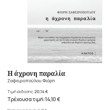
Η άχρονη παραλία
Ζαφειροπούλου Φιόρη
20,14
€
Original
14,10
€
price
Η
was: