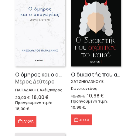
Ο όμηρος και ο απαγωγέας
Ο δικαστής που αγάπησε το κακό
Μέρος Δεύτερο
ΧΑΤΖΗΙΩΑΝΝΟΥ Ε.
Κωνσταντίνος
ΠΑΠΑΔΑΚΗΣ Αλέξανδρος
Original
Η
10,98
€
Original
Η
12,20
€
18,00
€
20,00
€
price
τρέχουσα
price
τρέχουσα
Προηγούμενη τιμή:
Προηγούμενη τιμή:
was:
τιμή
was:
τιμή
10,98
€
.
12,20 €.
είναι:
18,00
€
.
20,00 €.
είναι:
10,98 €.
18,00 €.
ΑΓΟΡΑ
ΑΓΟΡΑ