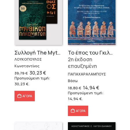
Το έπος του Γκιλγκαμές
Συλλογή The Mythologist (2 βιβλία)
2η έκδοση
ΛΟΥΚΟΠΟΥΛΟΣ
επαυξημένη
Κωνσταντίνος
Original
Η
30,23
€
39,79
€
ΠΑΠΑΧΑΡΑΛΑΜΠΟΥΣ
price
τρέχουσα
Προηγούμενη τιμή:
was:
τιμή
Βάσω
30,23
€
.
39,79 €.
είναι:
Original
Η
14,94
€
18,80
€
30,23 €.
price
τρέχουσα
Προηγούμενη τιμή:
was:
τιμή
ΑΓΟΡΑ
14,94
€
.
18,80 €.
είναι:
14,94 €.
ΑΓΟΡΑ