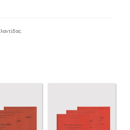
τλαντίδας.