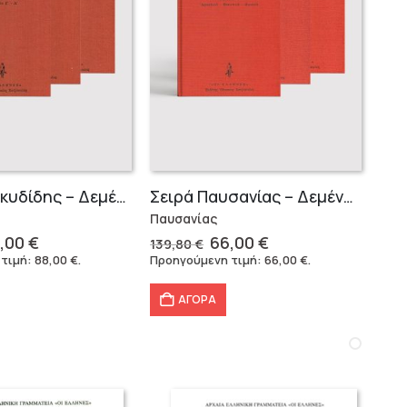
Σειρά Θουκυδίδης – Δεμένο (4 τόμοι)
Σειρά Παυσανίας – Δεμένο (3 τόμοι)
Παυσανίας
iginal
Η
Original
Η
,00
€
66,00
€
139,80
€
ice
τρέχουσα
price
τρέχουσα
 τιμή:
88,00
€
.
Προηγούμενη τιμή:
66,00
€
.
s:
τιμή
was:
τιμή
6,40 €.
είναι:
139,80 €.
είναι:
ΑΓΟΡΑ
88,00 €.
66,00 €.