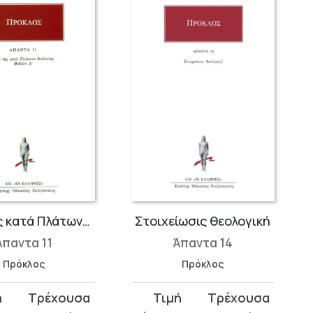
Περί της κατά Πλάτωνα θεολογίας Δ΄
Στοιχείωσις θεολογική
Άπαντα 11
Άπαντα 14
Πρόκλος
Πρόκλος
Original
Η