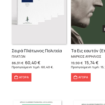
Σειρά Πλάτωνος Πολιτεία
ΠΛΑΤΩΝ
ΜΑΡΚΟΣ ΑΥΡΗΛΙΟΣ
Original
Η
Original
Η
60,40
€
15,74
€
86,31
€
19,90
€
price
τρέχουσα
price
τρ
Προηγούμενη τιμή:
60,40
€
.
Προηγούμενη τιμή:
15
was:
τιμή
was:
τι
86,31 €.
είναι:
19,90 €.
είν
ΑΓΟΡΑ
ΑΓΟΡΑ
60,40 €.
15,