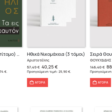
Τα Εις εαυτόν (Επίτομο) – Μάρκος Αυρήλιος
Ηθικά Νικομάχεια (3 τόμοι)
Αριστοτέλης
ΘΟΥΚΥΔΙΔΗΣ
Original
Η
Or
40,25
€
88
57,49
€
146,40
€
έχουσα
price
τρέχουσα
pr
,74
€
.
Προηγούμενη τιμή:
25,90
€
.
Προηγούμενη
μή
was:
τιμή
wa
αι:
57,49 €.
είναι:
14
ΑΓΟΡΑ
ΑΓΟΡΑ
74 €.
40,25 €.