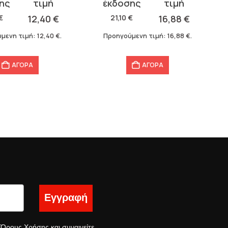
σα
price
τρέχουσα
was:
τιμή
€
12,40
€
21,10
€
16,88
€
21,10 €.
είναι:
μενη τιμή:
12,40
€
.
Προηγούμενη τιμή:
16,88
€
.
16,88 €.
ΑΓΟΡΑ
ΑΓΟΡΑ
Εγγραφή
ς
Όρους Χρήσης
και συναινείτε