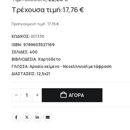
Original
17,76
€
price
Η
was:
τρέχουσα
Προηγούμενη τιμή:
17,76
€
.
22,20 €.
τιμή
ΚΩΔΙΚΟΣ:
001336
είναι:
17,76 €.
ISBN: 9789603527169
ΣΕΛΙΔΕΣ: 400
ΒΙΒΛΙΟΔΕΣΙΑ: Χαρτόδετο
ΓΛΩΣΣΑ: Αρχαίο κείμενο - Νεοελληνική μετάφραση
ΔΙΑΣΤΑΣΕΙΣ: 12,5x21
ΑΓΟΡΑ