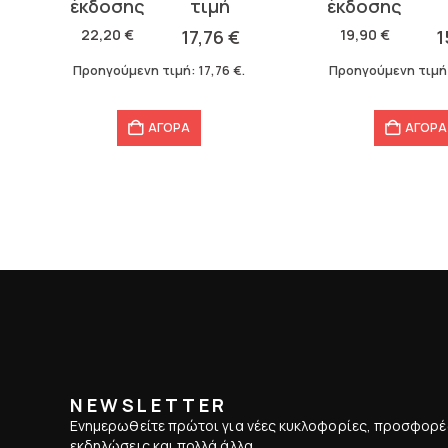
price
τρέχουσα
price
τρέχουσα
was:
τιμή
was:
τιμή
22,20
€
17,76
€
19,90
€
1
22,20 €.
είναι:
19,90 €.
είναι:
Προηγούμενη τιμή:
17,76
€
.
Προηγούμενη τιμή
17,76 €.
15,92 €.
ΑΓΟΡΑ
ΑΓΟΡΑ
NEWSLETTER
Ενημερωθείτε πρώτοι για νέες κυκλοφορίες, προσφορέ
εκδηλώσεις και πολλά άλλα.