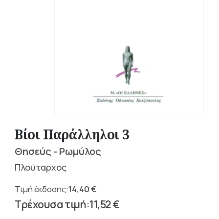
Βίοι Παράλληλοι 3
Θησεύς - Ρωμύλος
Πλούταρχος
14,40
€
Original
11,52
€
price
Η