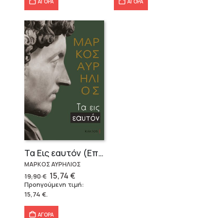
ΑΓΟΡΑ
ΑΓΟΡΑ
Τα Εις εαυτόν (Επίτομο) – Μάρκος Αυρήλιος
ΜΑΡΚΟΣ ΑΥΡΗΛΙΟΣ
Original
Η
15,74
€
19,90
€
price
τρέχουσα
Προηγούμενη τιμή:
was:
τιμή
15,74
€
.
19,90 €.
είναι:
15,74 €.
ΑΓΟΡΑ