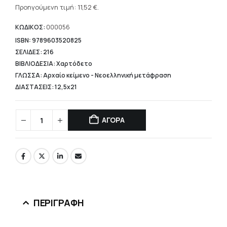
was:
τρέχουσα
Προηγούμενη τιμή:
11,52
€
.
14,40 €.
τιμή
είναι:
ΚΩΔΙΚΟΣ:
000056
11,52 €.
ISBN: 9789603520825
ΣΕΛΙΔΕΣ: 216
ΒΙΒΛΙΟΔΕΣΙΑ: Χαρτόδετο
ΓΛΩΣΣΑ: Αρχαίο κείμενο - Νεοελληνική μετάφραση
ΔΙΑΣΤΑΣΕΙΣ: 12,5x21
ΑΓΟΡΑ
ΠΕΡΙΓΡΑΦΉ