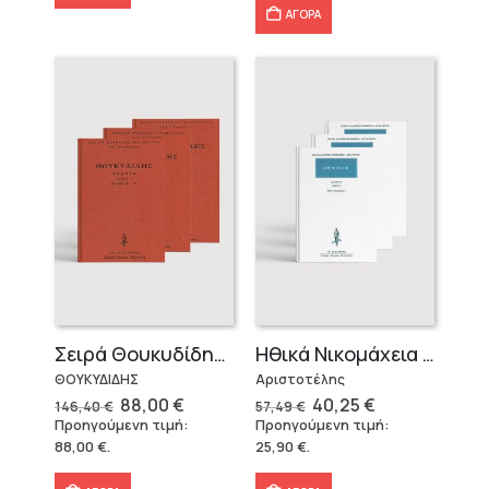
ΑΓΟΡΑ
Σειρά Θουκυδίδης – Δεμένο (4 τόμοι)
Ηθικά Νικομάχεια (3 τόμοι)
ΘΟΥΚΥΔΙΔΗΣ
Αριστοτέλης
Original
Η
Original
Η
88,00
€
40,25
€
146,40
€
57,49
€
price
τρέχουσα
price
τρέχουσα
Προηγούμενη τιμή:
Προηγούμενη τιμή:
was:
τιμή
was:
τιμή
88,00
€
.
25,90
€
.
146,40 €.
είναι:
57,49 €.
είναι:
88,00 €.
40,25 €.