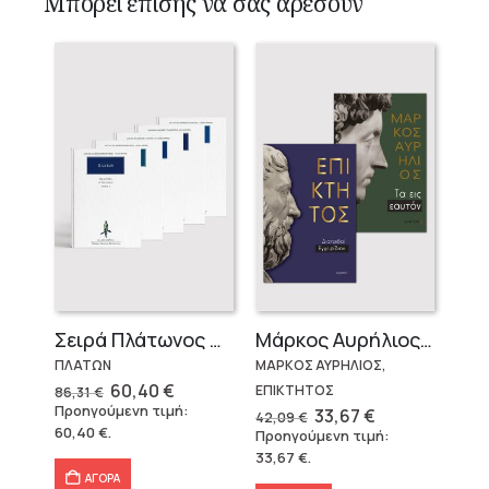
Μπορεί επίσης να σας αρέσουν
Σειρά Πλάτωνος Πολιτεία
Μάρκος Αυρήλιος & Επίκτητος (Επίτομα)
ΠΛΑΤΩΝ
ΜΑΡΚΟΣ ΑΥΡΗΛΙΟΣ,
Original
Η
60,40
€
ΕΠΙΚΤΗΤΟΣ
86,31
€
price
τρέχουσα
Προηγούμενη τιμή:
Original
Η
33,67
€
42,09
€
was:
τιμή
price
τρέχουσα
60,40
€
.
Προηγούμενη τιμή:
86,31 €.
είναι:
was:
τιμή
60,40 €.
33,67
€
.
42,09 €.
είναι:
33,67 €.
ΑΓΟΡΑ