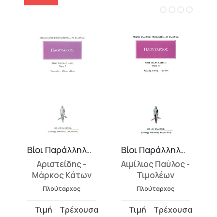
Βίοι Παράλληλοι 7
Βίοι Παράλληλοι 10
Αριστείδης -
Αιμίλιος Παύλος -
Μάρκος Κάτων
Τιμολέων
Πλούταρχος
Πλούταρχος
Original
Η
Original
Η