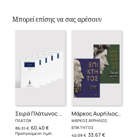
Μπορεί επίσης να σας αρέσουν
Σειρά Πλάτωνος Πολιτεία
Μάρκος Αυρήλιος & Επίκτητος (Επίτομα)
ΠΛΑΤΩΝ
ΜΑΡΚΟΣ ΑΥΡΗΛΙΟΣ,
Original
Η
60,40
€
ΕΠΙΚΤΗΤΟΣ
86,31
€
price
τρέχουσα
Προηγούμενη τιμή:
Original
Η
33,67
€
42,09
€
was:
τιμή