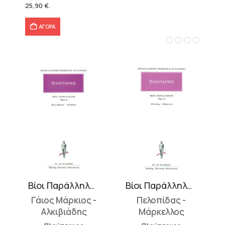
was:
τιμή
25,90
€
.
57,49 €.
είναι:
40,25 €.
ΑΓΟΡΑ
Βίοι Παράλληλοι 6
Βίοι Παράλληλοι 8
Γάιος Μάρκιος -
Πελοπίδας -
Αλκιβιάδης
Μάρκελλος