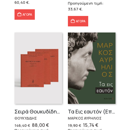
price
τρέχουσα
60,40
€
.
Προηγούμενη τιμή:
86,31 €.
είναι:
was:
τιμή
60,40 €.
33,67
€
.
42,09 €.
είναι:
33,67 €.
ΑΓΟΡΑ
ΑΓΟΡΑ
Σειρά Θουκυδίδης – Δεμένο (4 τόμοι)
Τα Εις εαυτόν (Επίτομο) – Μάρκος Αυρήλιος
ΘΟΥΚΥΔΙΔΗΣ
ΜΑΡΚΟΣ ΑΥΡΗΛΙΟΣ
Original
Η
Original
Η
88,00
€
15,74
€
146,40
€
19,90
€
price
τρέχουσα
price
τρέχουσα