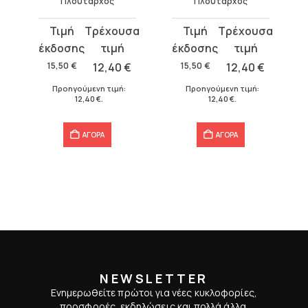
Πλούταρχος
Πλούταρχος
Original
Η
Original
Η
price
τρέχουσα
price
τρέχουσα
was:
τιμή
was:
τιμή
15,50
€
12,40
€
15,50
€
12,40
€
15,50 €.
είναι:
15,50 €.
είναι:
Προηγούμενη τιμή:
Προηγούμενη τιμή:
12,40 €.
12,40 €.
12,40
€
.
12,40
€
.
ΑΓΟΡΑ
ΑΓΟΡΑ
NEWSLETTER
Ενημερωθείτε πρώτοι για νέες κυκλοφορίες,
προσφορές, εκδηλώσεις και πολλά άλλα.