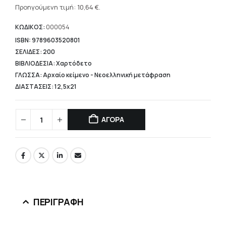
was:
τρέχουσα
Προηγούμενη τιμή:
10,64
€
.
13,30 €.
τιμή
είναι:
ΚΩΔΙΚΟΣ:
000054
10,64 €.
ISBN: 9789603520801
ΣΕΛΙΔΕΣ: 200
ΒΙΒΛΙΟΔΕΣΙΑ: Χαρτόδετο
ΓΛΩΣΣΑ: Αρχαίο κείμενο - Νεοελληνική μετάφραση
ΔΙΑΣΤΑΣΕΙΣ: 12,5x21
ΑΓΟΡΑ
ΠΕΡΙΓΡΑΦΉ