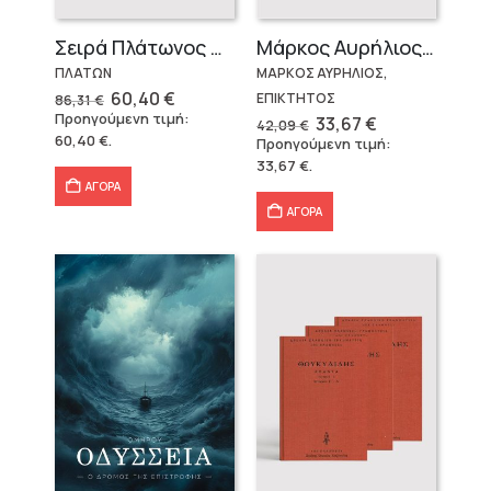
Σειρά Πλάτωνος Πολιτεία
Μάρκος Αυρήλιος & Επίκτητος (Επίτομα)
ΠΛΑΤΩΝ
ΜΑΡΚΟΣ ΑΥΡΗΛΙΟΣ,
Original
Η
60,40
€
ΕΠΙΚΤΗΤΟΣ
86,31
€
price
τρέχουσα
Προηγούμενη τιμή:
Original
Η
33,67
€
42,09
€
was:
τιμή
price
τρέχουσα
60,40
€
.
Προηγούμενη τιμή:
86,31 €.
είναι:
was:
τιμή
60,40 €.
33,67
€
.
42,09 €.
είναι:
33,67 €.
ΑΓΟΡΑ
ΑΓΟΡΑ