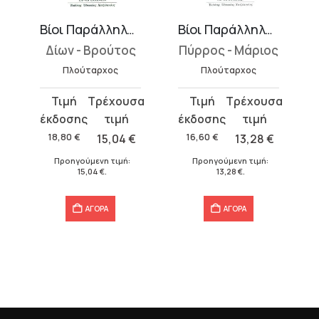
Βίοι Παράλληλοι 11
Βίοι Παράλληλοι 13
Δίων - Βρούτος
Πύρρος - Μάριος
Πλούταρχος
Πλούταρχος
Original
Η
Original
Η
price
τρέχουσα
price
τρέχουσα
was:
τιμή
was:
τιμή
18,80
€
15,04
€
16,60
€
13,28
€
18,80 €.
είναι:
16,60 €.
είναι:
Προηγούμενη τιμή:
Προηγούμενη τιμή:
15,04 €.
13,28 €.
15,04
€
.
13,28
€
.
ΑΓΟΡΑ
ΑΓΟΡΑ