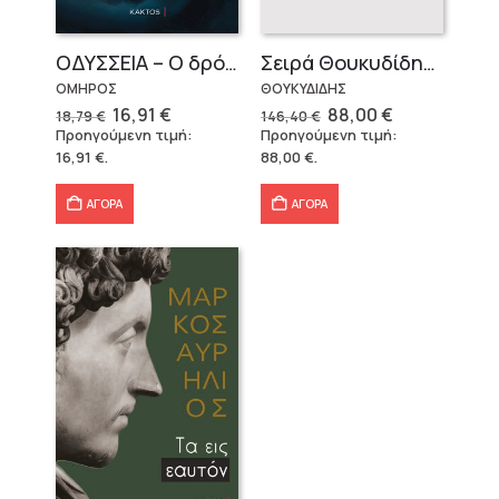
OΔΥΣΣΕΙΑ – Ο δρόμος της επιστροφής
Σειρά Θουκυδίδης – Δεμένο (4 τόμοι)
ΟΜΗΡΟΣ
ΘΟΥΚΥΔΙΔΗΣ
Original
Η
Original
Η
16,91
€
88,00
€
18,79
€
146,40
€
price
τρέχουσα
price
τρέχουσα
Προηγούμενη τιμή:
Προηγούμενη τιμή:
was:
τιμή
was:
τιμή
16,91
€
.
88,00
€
.
18,79 €.
είναι:
146,40 €.
είναι:
16,91 €.
88,00 €.
ΑΓΟΡΑ
ΑΓΟΡΑ