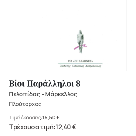
Βίοι Παράλληλοι 8
Πελοπίδας - Μάρκελλος
Πλούταρχος
15,50
€
Original
12,40
€
price
Η