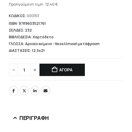
was:
τρέχουσα
Προηγούμενη τιμή:
12,40
€
.
15,50 €.
τιμή
είναι:
ΚΩΔΙΚΟΣ:
000153
12,40 €.
ISBN: 9789603521761
ΣΕΛΙΔΕΣ: 232
ΒΙΒΛΙΟΔΕΣΙΑ: Χαρτόδετο
ΓΛΩΣΣΑ: Αρχαίο κείμενο - Νεοελληνική μετάφραση
ΔΙΑΣΤΑΣΕΙΣ: 12,5x21
ΑΓΟΡΑ
ΠΕΡΙΓΡΑΦΉ