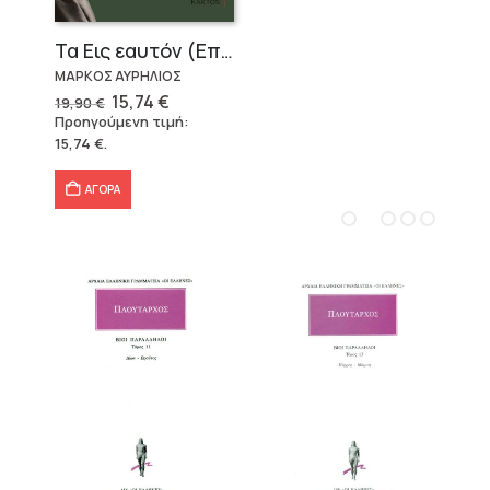
Τα Εις εαυτόν (Επίτομο) – Μάρκος Αυρήλιος
ΜΑΡΚΟΣ ΑΥΡΗΛΙΟΣ
Original
Η
15,74
€
19,90
€
price
τρέχουσα
Προηγούμενη τιμή:
was:
τιμή
15,74
€
.
19,90 €.
είναι:
15,74 €.
ΑΓΟΡΑ