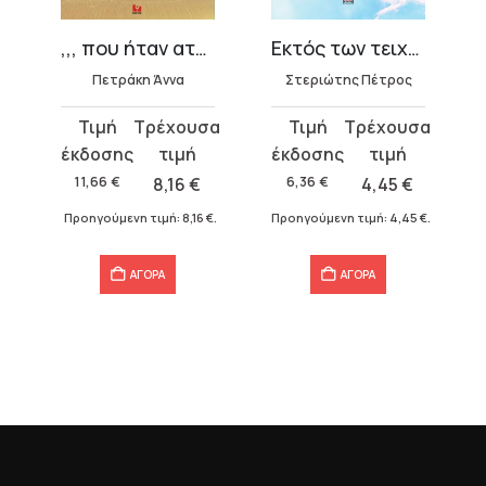
,,, που ήταν αταξίδευτο
Εκτός των τειχών
Πετράκη Άννα
Στεριώτης Πέτρος
Original
Η
Original
Η
price
τρέχουσα
price
τρέχουσα
was:
τιμή
was:
τιμή
11,66
€
8,16
€
6,36
€
4,45
€
11,66 €.
είναι:
6,36 €.
είναι:
Προηγούμενη τιμή:
8,16
€
.
Προηγούμενη τιμή:
4,45
€
.
8,16 €.
4,45 €.
€
.
ΑΓΟΡΑ
ΑΓΟΡΑ