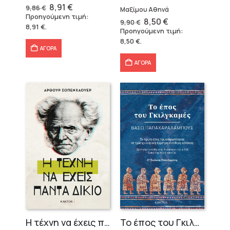
Original
Η
8,91
€
9,86
€
Μαξίμου Αθηνά
price
τρέχουσα
Προηγούμενη τιμή:
Original
Η
8,50
€
was:
τιμή
9,90
€
8,91
€
.
price
τρέχουσα
9,86 €.
είναι:
Προηγούμενη τιμή:
was:
τιμή
8,91 €.
8,50
€
.
9,90 €.
είναι:
ΑΓΟΡΑ
8,50 €.
ΑΓΟΡΑ
Η τέχνη να έχεις πάντα δίκιο – Άρθουρ Σοπενχάουερ
Το έπος του Γκιλγκαμές