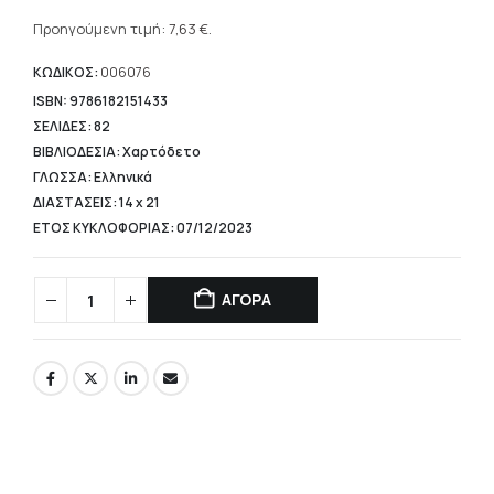
Η
was:
τρέχουσα
Προηγούμενη τιμή:
7,63
€
.
8,48 €.
τιμή
είναι:
ΚΩΔΙΚΟΣ:
006076
7,63 €.
ISBN: 9786182151433
ΣΕΛΙΔΕΣ: 82
ΒΙΒΛΙΟΔΕΣΙΑ: Χαρτόδετο
ΓΛΩΣΣΑ: Ελληνικά
ΔΙΑΣΤΑΣΕΙΣ: 14 x 21
ΕΤΟΣ ΚΥΚΛΟΦΟΡΙΑΣ: 07/12/2023
ΑΓΟΡΑ