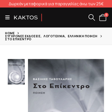
Δωρεάν μεταφορικά για παραγγελίες άνω των 25€
0
HOME
ΣΎΓΧΡΟΝΕΣ ΕΚΔΌΣΕΙΣ
,
ΛΟΓΟΤΕΧΝΊΑ
,
ΕΛΛΗΝΙΚΉ ΠΟΊΗΣΗ
ΣΤΟ ΕΠΊΚΕΝΤΡΟ