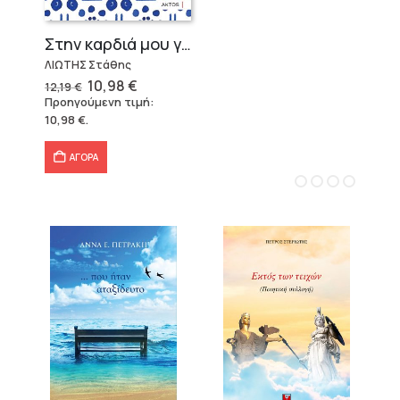
Στην καρδιά μου γράφει Ελλάδα
ΛΙΩΤΗΣ Στάθης
Original
Η
10,98
€
12,19
€
price
τρέχουσα
Προηγούμενη τιμή:
was:
τιμή
10,98
€
.
12,19 €.
είναι:
10,98 €.
ΑΓΟΡΑ