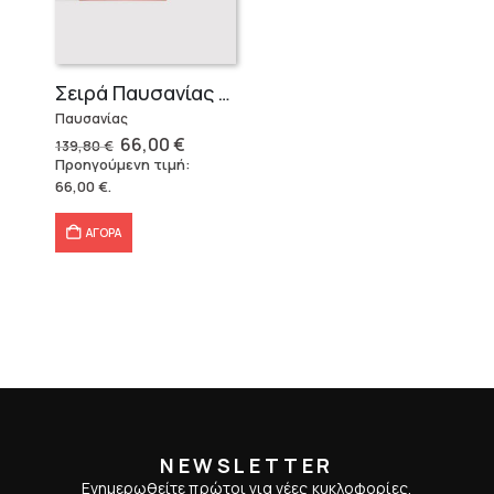
Σειρά Παυσανίας – Δεμένο (3 τόμοι)
Παυσανίας
Original
Η
66,00
€
139,80
€
price
τρέχουσα
Προηγούμενη τιμή:
was:
τιμή
66,00
€
.
139,80 €.
είναι:
66,00 €.
ΑΓΟΡΑ
NEWSLETTER
Ενημερωθείτε πρώτοι για νέες κυκλοφορίες,