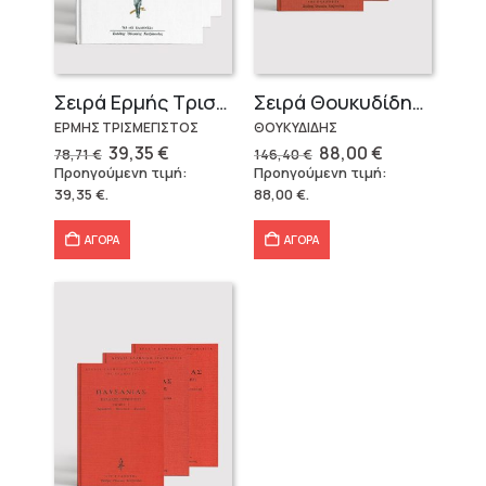
Σειρά Ερμής Τρισμέγιστος
Σειρά Θουκυδίδης – Δεμένο (4 τόμοι)
ΕΡΜΗΣ ΤΡΙΣΜΕΓΙΣΤΟΣ
ΘΟΥΚΥΔΙΔΗΣ
Original
Η
Original
Η
39,35
€
88,00
€
78,71
€
146,40
€
price
τρέχουσα
price
τρέχουσα
Προηγούμενη τιμή:
Προηγούμενη τιμή:
was:
τιμή
was:
τιμή
39,35
€
.
88,00
€
.
78,71 €.
είναι:
146,40 €.
είναι:
39,35 €.
88,00 €.
ΑΓΟΡΑ
ΑΓΟΡΑ