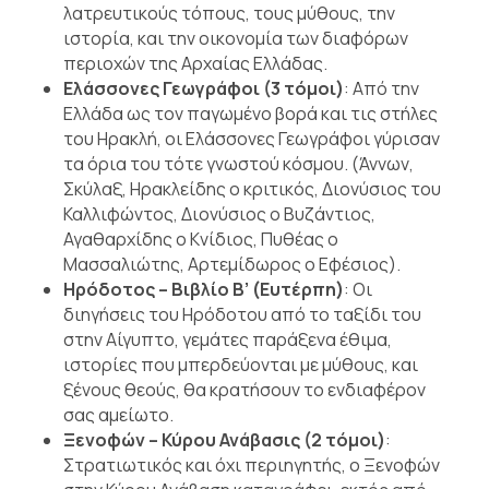
λατρευτικούς τόπους, τους μύθους, την
ιστορία, και την οικονομία των διαφόρων
περιοχών της Αρχαίας Ελλάδας.
Ελάσσονες Γεωγράφοι (3 τόμοι)
: Από την
Ελλάδα ως τον παγωμένο βορά και τις στήλες
του Ηρακλή, οι Ελάσσονες Γεωγράφοι γύρισαν
τα όρια του τότε γνωστού κόσμου. (Άννων,
Σκύλαξ, Ηρακλείδης ο κριτικός, Διονύσιος του
Καλλιφώντος, Διονύσιος ο Βυζάντιος,
Αγαθαρχίδης ο Κνίδιος, Πυθέας ο
Μασσαλιώτης, Αρτεμίδωρος ο Εφέσιος).
Ηρόδοτος – Βιβλίο Β’ (Ευτέρπη)
: Οι
διηγήσεις του Ηρόδοτου από το ταξίδι του
στην Αίγυπτο, γεμάτες παράξενα έθιμα,
ιστορίες που μπερδεύονται με μύθους, και
ξένους θεούς, θα κρατήσουν το ενδιαφέρον
σας αμείωτο.
Ξενοφών – Κύρου Ανάβασις (2 τόμοι)
:
Στρατιωτικός και όχι περιηγητής, ο Ξενοφών