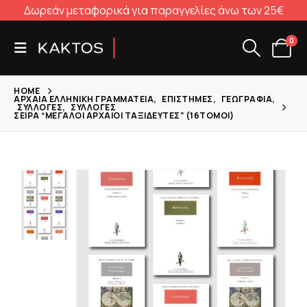
Δωρεάν μεταφορικά για παραγγελίες άνω των 25€
0
HOME
ΑΡΧΑΊΑ ΕΛΛΗΝΙΚΉ ΓΡΑΜΜΑΤΕΊΑ
,
ΕΠΙΣΤΉΜΕΣ
,
ΓΕΩΓΡΑΦΊΑ
,
ΣΥΛΛΟΓΈΣ
,
ΣΥΛΛΟΓΈΣ
ΣΕΙΡΆ “ΜΕΓΆΛΟΙ ΑΡΧΑΊΟΙ ΤΑΞΙΔΕΥΤΈΣ” (16ΤΌΜΟΙ)