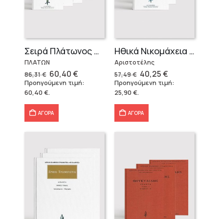
Σειρά Πλάτωνος Πολιτεία
Ηθικά Νικομάχεια (3 τόμοι)
ΠΛΑΤΩΝ
Αριστοτέλης
Original
Η
Original
Η
60,40
€
40,25
€
86,31
€
57,49
€
price
τρέχουσα
price
τρέχουσα
Προηγούμενη τιμή:
Προηγούμενη τιμή:
was:
τιμή
was:
τιμή
60,40
€
.
25,90
€
.
86,31 €.
είναι:
57,49 €.
είναι:
60,40 €.
40,25 €.
ΑΓΟΡΑ
ΑΓΟΡΑ