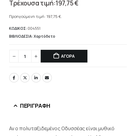
Original
197,75
€
price
Η
was:
τρέχουσα
Προηγούμενη τιμή:
197,75
€
.
282,50 €.
τιμή
είναι:
ΚΩΔΙΚΟΣ:
004551
197,75 €.
ΒΙΒΛΙΟΔΕΣΙΑ: Χαρτόδετο
ΑΓΟΡΑ
ΠΕΡΙΓΡΑΦΉ
Αν ο πολυταξιδεμένος Οδυσσέας είναι μυθικό