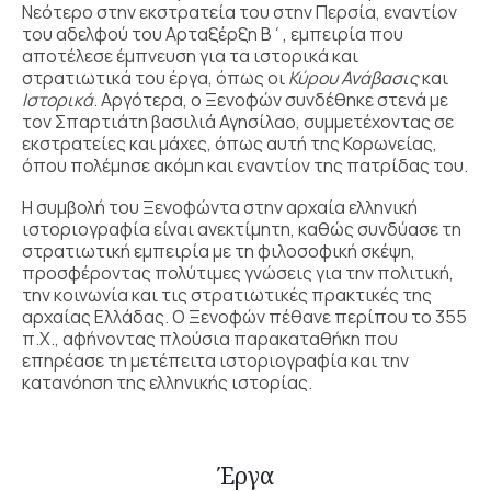
Νεότερο στην εκστρατεία του στην Περσία, εναντίον
του αδελφού του Αρταξέρξη Β΄, εμπειρία που
αποτέλεσε έμπνευση για τα ιστορικά και
στρατιωτικά του έργα, όπως οι
Κύρου Ανάβασις
και
Ιστορικά
. Αργότερα, ο Ξενοφών συνδέθηκε στενά με
τον Σπαρτιάτη βασιλιά Αγησίλαο, συμμετέχοντας σε
εκστρατείες και μάχες, όπως αυτή της Κορωνείας,
όπου πολέμησε ακόμη και εναντίον της πατρίδας του.
Η συμβολή του Ξενοφώντα στην αρχαία ελληνική
ιστοριογραφία είναι ανεκτίμητη, καθώς συνδύασε τη
στρατιωτική εμπειρία με τη φιλοσοφική σκέψη,
προσφέροντας πολύτιμες γνώσεις για την πολιτική,
την κοινωνία και τις στρατιωτικές πρακτικές της
αρχαίας Ελλάδας. Ο Ξενοφών πέθανε περίπου το 355
π.Χ., αφήνοντας πλούσια παρακαταθήκη που
επηρέασε τη μετέπειτα ιστοριογραφία και την
κατανόηση της ελληνικής ιστορίας.
Έργα