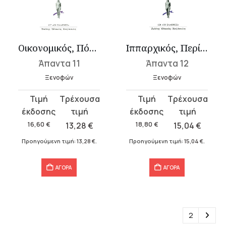
Οικονομικός, Πόροι
Ιππαρχικός, Περί ιππικής, Κυνηγετικός
Άπαντα 11
Άπαντα 12
Ξενοφών
Ξενοφών
Original
Η
Original
Η
price
τρέχουσα
price
τρέχουσα
was:
τιμή
was:
τιμή
16,60
€
13,28
€
18,80
€
15,04
€
16,60 €.
είναι:
18,80 €.
είναι:
Προηγούμενη τιμή:
13,28
€
.
Προηγούμενη τιμή:
15,04
€
.
13,28 €.
15,04 €.
ΑΓΟΡΑ
ΑΓΟΡΑ
1
2