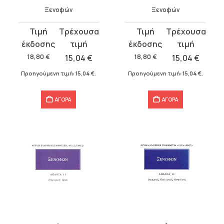
Ξενοφών
Ξενοφών
Original
Η
Original
Η
price
τρέχουσα
price
τρέχουσα
was:
τιμή
was:
τιμή
18,80
€
15,04
€
18,80
€
15,04
€
18,80 €.
είναι:
18,80 €.
είναι:
Προηγούμενη τιμή:
15,04
€
.
Προηγούμενη τιμή:
15,04
€
.
15,04 €.
15,04 €.
ΑΓΟΡΑ
ΑΓΟΡΑ