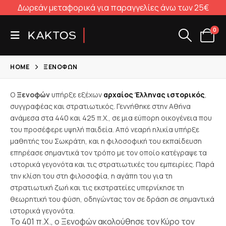
Δωρεάν μεταφορικά για παραγγελίες άνω των 25€
0
HOME
ΞΕΝΟΦΏΝ
Ο
Ξενοφών
υπήρξε εξέχων
αρχαίος Έλληνας ιστορικός
,
συγγραφέας και στρατιωτικός. Γ
εννήθηκε στην Αθήνα
ανάμεσα στα 440 και 425 π.Χ., σε μια εύπορη οικογένεια που
του προσέφερε υψηλή παιδεία. Από νεαρή ηλικία υπήρξε
μαθητής του Σωκράτη, και η φιλοσοφική του εκπαίδευση
επηρέασε σημαντικά τον τρόπο με τον οποίο κατέγραψε τα
ιστορικά γεγονότα και τις στρατιωτικές του εμπειρίες. Παρά
την κλίση του στη φιλοσοφία, η αγάπη του για τη
στρατιωτική ζωή και τις εκστρατείες υπερνίκησε τη
θεωρητική του φύση, οδηγώντας τον σε δράση σε σημαντικά
ιστορικά γεγονότα.
Το 401 π.Χ., ο Ξενοφών ακολούθησε τον Κύρο τον