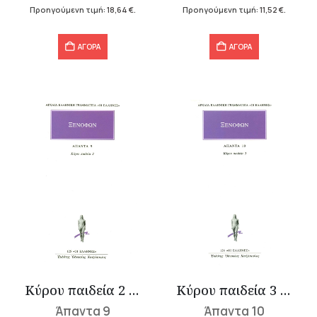
23,30 €.
είναι:
14,40 €.
είναι:
Προηγούμενη τιμή:
18,64
€
.
Προηγούμενη τιμή:
11,52
€
.
18,64 €.
11,52 €.
ΑΓΟΡΑ
ΑΓΟΡΑ
Κύρου παιδεία 2 (Γ΄-Ε΄)
Κύρου παιδεία 3 (ΣΤ΄-Η΄)
Άπαντα 9
Άπαντα 10