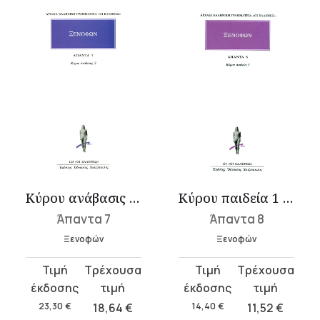
Κύρου ανάβασις 2 (Δ΄-Ζ΄)
Κύρου παιδεία 1 (Α΄-Β΄)
Άπαντα 7
Άπαντα 8
Ξενοφών
Ξενοφών
Original
Η
Original
Η
price
τρέχουσα
price
τρέχουσα
was:
τιμή
was:
τιμή
23,30
€
18,64
€
14,40
€
11,52
€