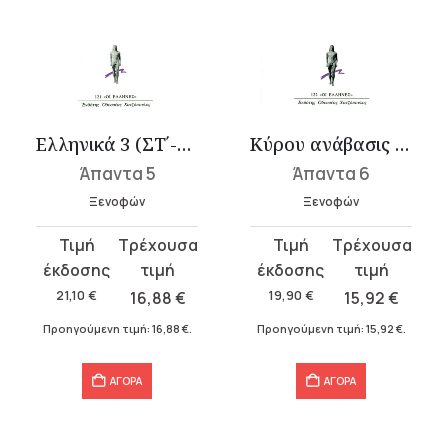
Ελληνικά 3 (ΣΤ΄-Η΄)
Κύρου ανάβασις 1 (Α΄-Γ΄)
Άπαντα 5
Άπαντα 6
Ξενοφών
Ξενοφών
Original
Η
Original
Η
price
τρέχουσα
price
τρέχουσα
was:
τιμή
was:
τιμή
21,10
€
16,88
€
19,90
€
15,92
€
21,10 €.
είναι:
19,90 €.
είναι:
Προηγούμενη τιμή:
16,88
€
.
Προηγούμενη τιμή:
15,92
€
.
16,88 €.
15,92 €.
ΑΓΟΡΑ
ΑΓΟΡΑ