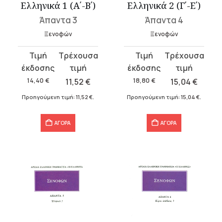
Ελληνικά 1 (Α΄-Β΄)
Ελληνικά 2 (Γ΄-Ε΄)
Άπαντα 3
Άπαντα 4
Ξενοφών
Ξενοφών
Original
Η
Original
Η
price
τρέχουσα
price
τρέχουσα
was:
τιμή
was:
τιμή
14,40
€
11,52
€
18,80
€
15,04
€
14,40 €.
είναι:
18,80 €.
είναι:
Προηγούμενη τιμή:
11,52
€
.
Προηγούμενη τιμή:
15,04
€
.
11,52 €.
15,04 €.
ΑΓΟΡΑ
ΑΓΟΡΑ