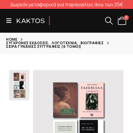
Δωρεάν μεταφορικά για παραγγελίες άνω των 25€
0
HOME
ΣΎΓΧΡΟΝΕΣ ΕΚΔΌΣΕΙΣ
,
ΛΟΓΟΤΕΧΝΊΑ
,
ΒΙΟΓΡΑΦΊΕΣ
ΣΕΙΡΆ ΓΥΝΑΊΚΕΣ ΣΥΓΓΡΑΦΕΊΣ (6 ΤΌΜΟΙ)