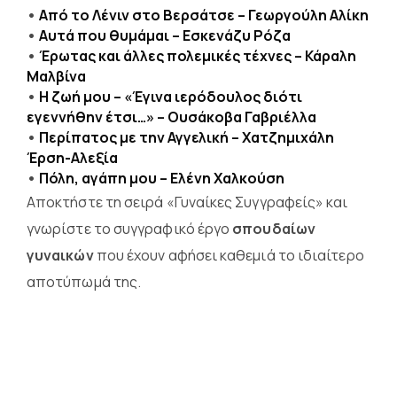
•
Από το Λένιν στο Βερσάτσε – Γεωργούλη Αλίκη
•
Αυτά που θυμάμαι – Εσκενάζυ Ρόζα
•
Έρωτας και άλλες πολεμικές τέχνες – Κάραλη
Μαλβίνα
•
Η ζωή μου – «Έγινα ιερόδουλος διότι
εγεννήθην έτσι…» – Ουσάκοβα Γαβριέλλα
•
Περίπατος με την Αγγελική – Χατζημιχάλη
Έρση-Αλεξία
•
Πόλη, αγάπη μου – Ελένη Χαλκούση
Αποκτήστε τη σειρά «Γυναίκες Συγγραφείς» και
γνωρίστε το συγγραφικό έργο
σπουδαίων
γυναικών
που έχουν αφήσει καθεμιά το ιδιαίτερο
αποτύπωμά της.