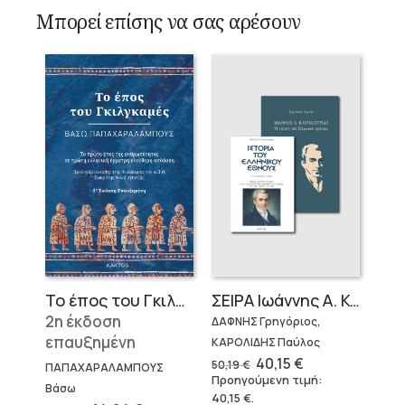
Μπορεί επίσης να σας αρέσουν
Το έπος του Γκιλγκαμές
ΣΕΙΡΑ Ιωάννης Α. Καποδίστριας
2η έκδοση
ΔΑΦΝΗΣ Γρηγόριος,
επαυξημένη
ΚΑΡΟΛΙΔΗΣ Παύλος
Original
Η
40,15
€
50,19
€
ΠΑΠΑΧΑΡΑΛΑΜΠΟΥΣ
price
τρέχουσα
Προηγούμενη τιμή:
was:
τιμή
Βάσω
40,15
€
.
50,19 €.
είναι: