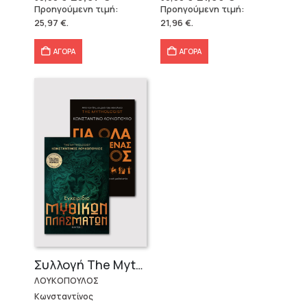
price
τρέχουσα
price
τρέχουσα
Προηγούμενη τιμή:
Προηγούμενη τιμή:
was:
τιμή
was:
τιμή
25,97
€
.
21,96
€
.
39,90 €.
είναι:
36,60 €.
είναι:
25,97 €.
21,96 €.
ΑΓΟΡΑ
ΑΓΟΡΑ
Συλλογή The Mythologist (2 βιβλία)
ΛΟΥΚΟΠΟΥΛΟΣ
Κωνσταντίνος