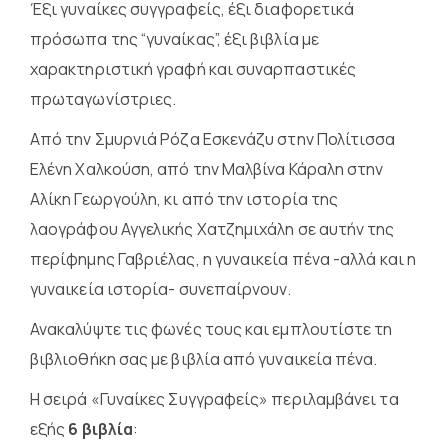
Έξι γυναίκες συγγραφείς, έξι διαφορετικά
πρόσωπα της “γυναίκας”, έξι βιβλία με
χαρακτηριστική γραφή και συναρπαστικές
πρωταγωνίστριες.
Από την Σμυρνιά Ρόζα Εσκενάζυ στην Πολίτισσα
Ελένη Χαλκούση, από την Μαλβίνα Κάραλη στην
Αλίκη Γεωργούλη, κι από την ιστορία της
λαογράφου Αγγελικής Χατζημιχάλη σε αυτήν της
περίφημης Γαβριέλας, η γυναικεία πένα -αλλά και η
γυναικεία ιστορία- συνεπαίρνουν.
Ανακαλύψτε τις φωνές τους και εμπλουτίστε τη
βιβλιοθήκη σας με βιβλία από γυναικεία πένα.
Η σειρά «Γυναίκες Συγγραφείς» περιλαμβάνει τα
εξής
6 βιβλία
: