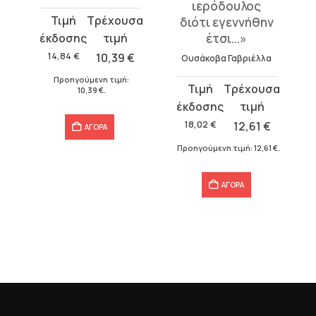
ος
ιερόδουλος
Original
Η
διότι εγεννήθην
price
τρέχουσα
έτσι...»
ό
was:
τιμή
14,84
€
10,39
€
Ουσάκοβα Γαβριέλλα
14,84 €.
είναι:
Προηγούμενη τιμή:
Original
Η
10,39 €.
10,39
€
.
price
τρέχουσα
was:
τιμή
18,02
€
12,61
€
ΑΓΟΡΑ
η
18,02 €.
είναι:
Προηγούμενη τιμή:
12,61
€
.
12,61 €.
ΑΓΟΡΑ