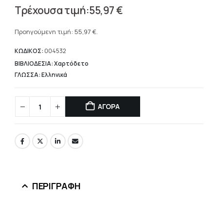
Original
55,97
€
price
Η
was:
τρέχουσα
Προηγούμενη τιμή:
55,97
€
.
93,28 €.
τιμή
είναι:
ΚΩΔΙΚΟΣ:
004532
55,97 €.
ΒΙΒΛΙΟΔΕΣΙΑ: Χαρτόδετο
ΓΛΩΣΣΑ: Ελληνικά
ΑΓΟΡΑ
ΠΕΡΙΓΡΑΦΉ