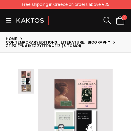
Free shipping in Greece on orders above €25
0
HOME
CONTEMPORARY EDITIONS
,
LITERATURE
,
BIOGRAPHY
ΣΕΙΡΆ ΓΥΝΑΊΚΕΣ ΣΥΓΓΡΑΦΕΊΣ (6 ΤΌΜΟΙ)