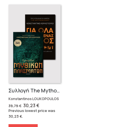
Συλλογή The Mythologist (2 βιβλία)
Konstantinos LOUKOPOULOS
Original
Current
30,23
€
39,79
€
price
price
Previous lowest price was
was:
is:
30,23
€
.
39,79 €.
30,23 €.