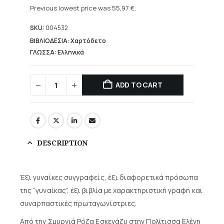
was:
price
Previous lowest price was
55,97
€
.
93,28 €.
is:
55,97 €.
SKU:
004532
ΒΙΒΛΙΟΔΕΣΙΑ: Χαρτόδετο
ΓΛΩΣΣΑ: Ελληνικά
ADD TO CART
DESCRIPTION
Έξι γυναίκες συγγραφείς, έξι διαφορετικά πρόσωπα
της “γυναίκας”, έξι βιβλία με χαρακτηριστική γραφή και
συναρπαστικές πρωταγωνίστριες.
Από την Σμυρνιά Ρόζα Εσκενάζυ στην Πολίτισσα Ελένη