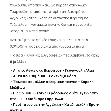
Χαλκούση, από την Μαλβίνα Κάραλη στην Αλίκη
Γεωργούλη, κι από την ιστορία της λαογράφου
Αγγελικής Χατζημιχάλη σε αυτήν της περίφημης
Γαβριέλας, η γυναικεία πένα -αλλά και η γυναικεία
ιστορία- συνεπαίρνουν.
Ανακαλύψτε τις φωνές τους και εμπλουτίστε τη
βιβλιοθήκη σας με βιβλία από γυναικεία πένα.
Η σειρά «Γυναίκες Συγγραφείς» περιλαμβάνει τα εξής
6 βιβλία
:
•
Από το Λένιν στο Βερσάτσε – Γεωργούλη Αλίκη
•
Αυτά που θυμάμαι – Εσκενάζυ Ρόζα
•
Έρωτας και άλλες πολεμικές τέχνες – Κάραλη
Μαλβίνα
•
Η ζωή μου – «Έγινα ιερόδουλος διότι εγεννήθην
έτσι…» – Ουσάκοβα Γαβριέλλα
•
Περίπατος με την Αγγελική – Χατζημιχάλη Έρση-
Αλεξία