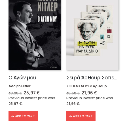
Ο Αγών μου
Σειρά Άρθουρ Σοπενχάουερ (3 βιβλία)
Adolph Hitler
ΣΟΠΕΝΧΑΟΥΕΡ Άρθουρ
Original
Current
Original
Current
25,97
€
21,96
€
39,90
€
36,60
€
price
price
price
price
Previous lowest price was
Previous lowest price was
was:
is:
was:
is:
25,97
€
.
21,96
€
.
39,90 €.
25,97 €.
36,60 €.
21,96 €.
ADD TO CART
ADD TO CART