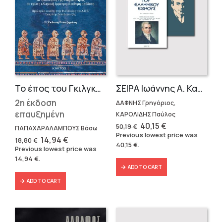
Το έπος του Γκιλγκαμές
ΣΕΙΡΑ Ιωάννης Α. Καποδίστριας
2η έκδοση
ΔΑΦΝΗΣ Γρηγόριος,
επαυξημένη
ΚΑΡΟΛΙΔΗΣ Παύλος
Original
Current
40,15
€
50,19
€
ΠΑΠΑΧΑΡΑΛΑΜΠΟΥΣ Βάσω
price
price
Previous lowest price was
Original
Current
14,94
€
was:
is:
18,80
€
40,15
€
.
price
price
50,19 €.
40,15 €.
Previous lowest price was
was:
is:
14,94
€
.
18,80 €.
14,94 €.
ADD TO CART
ADD TO CART