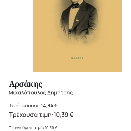
Αρσάκης
Μιχαλόπουλος Δημήτρης
14,84
€
Original
10,39
€
price
Η
was:
τρέχουσα
Προηγούμενη τιμή:
10,39
€
.
14,84 €.