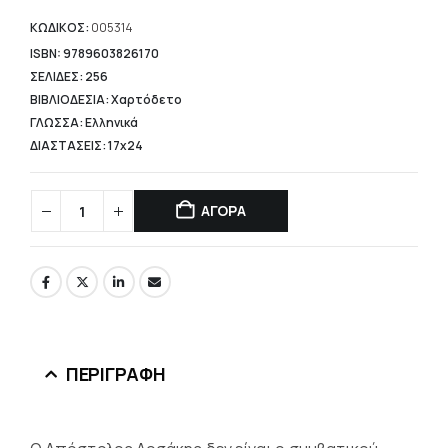
τιμή
είναι:
ΚΩΔΙΚΟΣ:
005314
10,39 €.
ISBN: 9789603826170
ΣΕΛΙΔΕΣ: 256
ΒΙΒΛΙΟΔΕΣΙΑ: Χαρτόδετο
ΓΛΩΣΣΑ: Ελληνικά
ΔΙΑΣΤΑΣΕΙΣ: 17x24
ΑΓΟΡΑ
ΠΕΡΙΓΡΑΦΉ