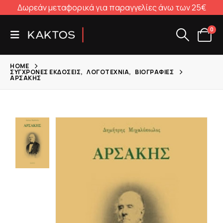
Δωρεάν μεταφορικά για παραγγελίες άνω των 25€
0
HOME
ΣΎΓΧΡΟΝΕΣ ΕΚΔΌΣΕΙΣ
,
ΛΟΓΟΤΕΧΝΊΑ
,
ΒΙΟΓΡΑΦΊΕΣ
ΑΡΣΆΚΗΣ