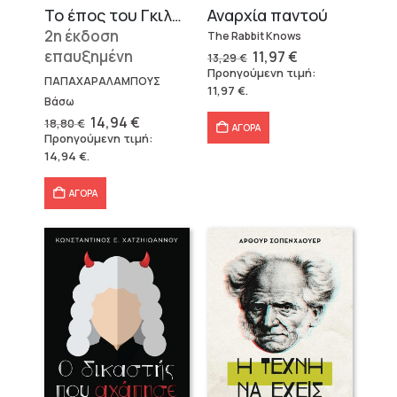
Το έπος του Γκιλγκαμές
Αναρχία παντού
2η έκδοση
The Rabbit Knows
επαυξημένη
Original
Η
11,97
€
13,29
€
price
τρέχουσα
Προηγούμενη τιμή:
was:
τιμή
ΠΑΠΑΧΑΡΑΛΑΜΠΟΥΣ
11,97
€
.
13,29 €.
είναι:
Βάσω
11,97 €.
Original
Η
14,94
€
18,80
€
ΑΓΟΡΑ
price
τρέχουσα
Προηγούμενη τιμή:
was:
τιμή
14,94
€
.
18,80 €.
είναι:
14,94 €.
ΑΓΟΡΑ