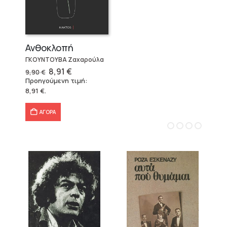
Ανθοκλοπή
ΓΚΟΥΝΤΟΥΒΑ Ζαχαρούλα
Original
Η
8,91
€
9,90
€
price
τρέχουσα
Προηγούμενη τιμή:
was:
τιμή
8,91
€
.
9,90 €.
είναι:
8,91 €.
ΑΓΟΡΑ