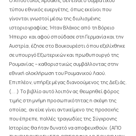
Ο Απόστολος Αρσάκης δεν είναι ο συμβατικού
τύπου εθνικός ευεργέτης, όπως εκείνοι που
γίνονται γνωστοί μέσω της διυλισμένης
ιστοριογραφίας. Ήταν Βλάχος από τη Βόρειο
Ήπειρο· και αφού σπούδασε στη Γερμανία και την
Αυστρία, έζησε στο Βουκουρέστι όπου εξελίχθηκε
σε υπουργό Εξωτερικών και πρωθυπουργό της
Ρουμανίας – καθοριστικώς συμβάλλοντας στην
εθνική ολοκλήρωση του Ρουμανικού Λαού.
Επιπλέον, υπήρξε μέγας διανοούμενος της Δεξιάς.
(. . .) Το βιβλίο αυτό λοιπόν ας θεωρηθεί φόρος
τιμής στη μνήμη προσωπικότητας η σκέψη της
οποίας, αν είχε γίνει αντικείμενο της προσοχής
που έπρεπε, πολλές τραγωδίες της Σύγχρονης
Ιστορίας θα ήταν δυνατό να αποφευχθούν. (ΑΠΟ