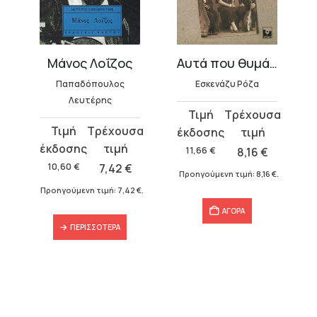
Μάνος Λοΐζος
Αυτά που θυμάμαι
Παπαδόπουλος
Εσκενάζυ Ρόζα
Λευτέρης
Original
Η
Original
Η
price
τρέχουσα
price
τρέχουσα
was:
τιμή
11,66
€
8,16
€
was:
τιμή
11,66 €.
είναι:
10,60
€
7,42
€
€
.
Προηγούμενη τιμή:
8,16
€
.
10,60 €.
είναι:
8,16 €.
Προηγούμενη τιμή:
7,42
€
.
7,42 €.
ΑΓΟΡΑ
ΠΕΡΙΣΣΌΤΕΡΑ