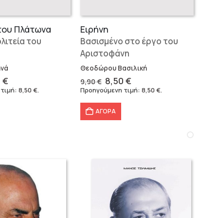
του Πλάτωνα
Ειρήνη
λιτεία του
Βασισμένο στο έργο του
Αριστοφάνη
ηνά
Θεοδώρου Βασιλική
inal
Η
Original
Η
0
€
8,50
€
9,90
€
e
τρέχουσα
price
τρέχουσα
 τιμή:
8,50
€
.
Προηγούμενη τιμή:
8,50
€
.
:
τιμή
was:
τιμή
 €.
είναι:
9,90 €.
είναι:
ΑΓΟΡΑ
8,50 €.
8,50 €.