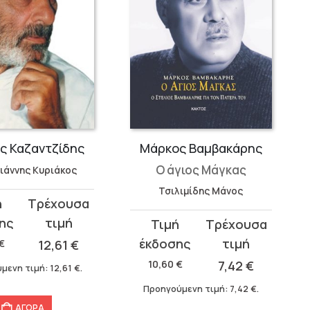
ος Καζαντζίδης
Μάρκος Βαμβακάρης
Ο άγιος Μάγκας
ιάννης Κυριάκος
Τσιλιμίδης Μάνος
σα
Original
Η
price
τρέχουσα
€
12,61
€
was:
τιμή
10,60
€
7,42
€
μενη τιμή:
12,61
€
.
10,60 €.
είναι:
Προηγούμενη τιμή:
7,42
€
.
7,42 €.
ΑΓΟΡΑ