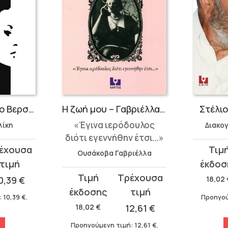
Από το Λένιν στο Βερσάτσε
Η ζωή μου – Γαβριέλλα Ουσάκοβα
Στέλι
«Έγινα ιερόδουλος
λίκη
Διακογ
διότι εγεννήθην έτσι...»
Original
Η
Ουσάκοβα Γαβριέλλα
price
τρέχου
Original
Η
was:
τιμή
0,39
€
18,02
price
τρέχουσα
18,02 €.
είναι:
:
10,39
€
.
Προηγού
was:
τιμή
12,61 €.
18,02
€
12,61
€
18,02 €.
είναι:
Προηγούμενη τιμή:
12,61
€
.