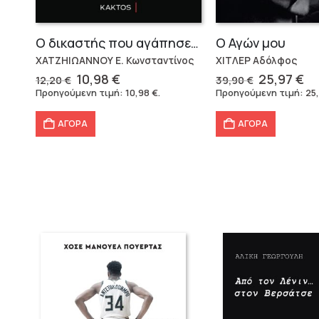
Ο δικαστής που αγάπησε το κακό
Ο Αγών μου
ΧΑΤΖΗΙΩΑΝΝΟΥ Ε. Κωνσταντίνος
ΧΙΤΛΕΡ Αδόλφος
Original
Η
Original
Η
10,98
€
25,97
€
12,20
€
39,90
€
price
τρέχουσα
price
τρ
Προηγούμενη τιμή:
10,98
€
.
Προηγούμενη τιμή:
25
was:
τιμή
was:
τι
12,20 €.
είναι:
39,90 €.
εί
ΑΓΟΡΑ
ΑΓΟΡΑ
10,98 €.
25