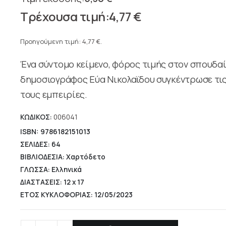
Original
4,77
€
price
Η
was:
τρέχουσα
Προηγούμενη τιμή:
4,77
€
.
5,30 €.
τιμή
Ένα σύντομο κείμενο, φόρος τιμής στον σπουδα
είναι:
4,77 €.
δημοσιογράφος Εύα Νικολαϊδου συγκέντρωσε τις 
τους εμπειρίες.
ΚΩΔΙΚΟΣ:
006041
ISBN: 9786182151013
ΣΕΛΙΔΕΣ: 64
ΒΙΒΛΙΟΔΕΣΙΑ: Χαρτόδετο
ΓΛΩΣΣΑ: Ελληνικά
ΔΙΑΣΤΑΣΕΙΣ: 12 x 17
ΕΤΟΣ ΚΥΚΛΟΦΟΡΙΑΣ: 12/05/2023