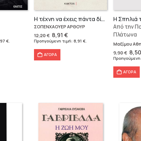
Η τέχνη να έχεις πάντα δίκιο – Άρθουρ Σοπενχάουερ
Η Σπηλιά 
Από την Πο
ΣΟΠΕΝΧΑΟΥΕΡ ΑΡΘΟΥΡ
Original
Η
Πλάτωνα
8,91
€
12,20
€
έχουσα
price
τρέχουσα
,97
€
.
Προηγούμενη τιμή:
8,91
€
.
Μαξίμου Αθ
μή
was:
τιμή
ναι:
12,20 €.
είναι:
Orig
8,5
9,90
€
ΑΓΟΡΑ
,97 €.
8,91 €.
pric
Προηγούμενη
was
9,90
ΑΓΟΡΑ