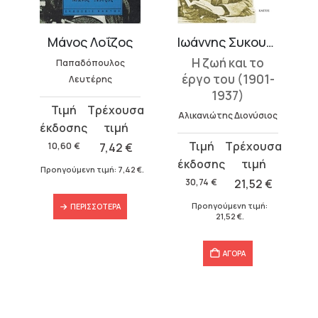
ντζίδης
Μάνος Λοΐζος
Ιωάννης Συκουτρής
Η ζωή και το
ς
Παπαδόπουλος
έργο του (1901-
Λευτέρης
1937)
Original
Η
Αλικανιώτης Διονύσιος
price
τρέχουσα
was:
τιμή
Original
Η
10,60
€
7,42
€
€
.
10,60 €.
είναι:
price
τρέχουσα
Προηγούμενη τιμή:
7,42
€
.
7,42 €.
was:
τιμή
30,74
€
21,52
€
30,74 €.
είναι:
Προηγούμενη τιμή:
ΠΕΡΙΣΣΌΤΕΡΑ
21,52 €.
21,52
€
.
ΑΓΟΡΑ