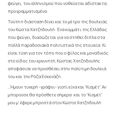
φεύγει, του ελληνισμού που νοθεύεται αδίστακτα,
προγραμματισμένα.
Τούτη η διάσταση δίνει και το μέτρο της δουλειάς
του Κώστα Χατζηδουλή: Ένα κομμάτι της Ελλάδας
που φεύγει, διασώζεται για να στηθεί δίπλα στα
πολλά παραδοσιακά πολιτιστικά της στοιχεία. Κι
είναι τύχη για τον τόπο που ο φίλος και μοναδικός
στο είδος του ερευνητή, Κώστας Χατζηδουλής
αποφάσισε να προσθέσει στην πολύτιμη δουλειά
του και την Ρόζα Εσκενάζη.
…Ήμουν τυχερή -γράφει- γιατί είχα και “Κισμέτ”. Αν
μπορούσε θα πρόσθετε σήμερα: και το “Κισμέτ”
μου μ’ έφερε μπροστά στον Κώστα Χατζηδουλή