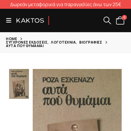
Δωρεάν μεταφορικά για παραγγελίες άνω των 25€
0
HOME
ΣΎΓΧΡΟΝΕΣ ΕΚΔΌΣΕΙΣ
,
ΛΟΓΟΤΕΧΝΊΑ
,
ΒΙΟΓΡΑΦΊΕΣ
ΑΥΤΆ ΠΟΥ ΘΥΜΆΜΑΙ