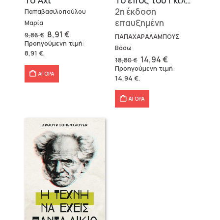
2η έκδοση
Παπαβασιλοπούλου
επαυξημένη
Μαρία
Original
Η
8,91
€
9,86
€
ΠΑΠΑΧΑΡΑΛΑΜΠΟΥΣ
price
τρέχουσα
Προηγούμενη τιμή:
was:
τιμή
Βάσω
8,91
€
.
9,86 €.
είναι:
Original
Η
14,94
€
18,80
€
8,91 €.
price
τρέχουσα
Προηγούμενη τιμή:
was:
τιμή
ΑΓΟΡΑ
14,94
€
.
18,80 €.
είναι:
14,94 €.
ΑΓΟΡΑ