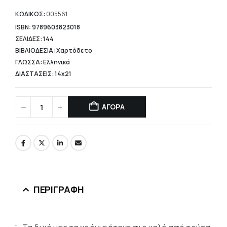
τιμή
είναι:
ΚΩΔΙΚΟΣ:
005561
8,16 €.
ISBN: 9789603823018
ΣΕΛΙΔΕΣ: 144
ΒΙΒΛΙΟΔΕΣΙΑ: Χαρτόδετο
ΓΛΩΣΣΑ: Ελληνικά
ΔΙΑΣΤΑΣΕΙΣ: 14x21
ΑΓΟΡΑ
ΠΕΡΙΓΡΑΦΉ