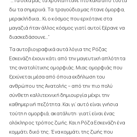
“…Τα δικά μας τα χρόνια ήτανε πιο καλά από τούτα
δω τα σημερινά. Τα τραγούδια μας ήτανε όμορφα,
μερακλήδικα… Κι ο κόσμος που ερχότανε στα
μαγαζιά ήταν άλλος κόσμος γιατί αυτοί ξέρανε να
διασκεδάσουνε…”
Τα αυτοβιογραφικά αυτά λόγια της Ρόζας
Εσκενάζη έχουν κάτι από την μαγευτική απλότητα
της ανατολίτικης ομορφιάς. Μιας ομορφιάς που
ξεχύνεται μέσα από όποια εκδήλωση του
ανθρώπου της Ανατολής – από την πιο πολύ
σύνθετη καλλιτεχνική δημιουργία μέχρι την
καθημερινή πεζότητα. Και γι’ αυτό είναι γνήσια
τούτη η ομορφιά, ακατάλυτη: γιατί είναι ένας
ολόκληρος τρόπος ζωής. Και η Ρόζα Εσκενάζη ένα
κομμάτι δικό της. Ένα κομμάτι της ζωής που