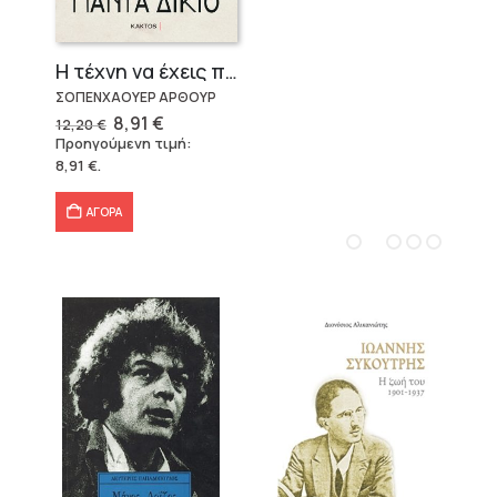
Η τέχνη να έχεις πάντα δίκιο – Άρθουρ Σοπενχάουερ
ΣΟΠΕΝΧΑΟΥΕΡ ΑΡΘΟΥΡ
Original
Η
8,91
€
12,20
€
price
τρέχουσα
Προηγούμενη τιμή:
was:
τιμή
8,91
€
.
12,20 €.
είναι:
8,91 €.
ΑΓΟΡΑ