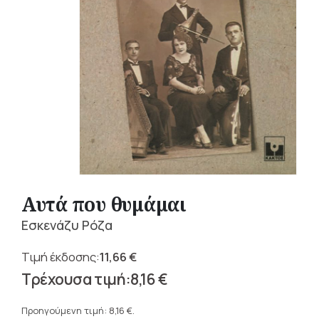
Αυτά που θυμάμαι
Εσκενάζυ Ρόζα
11,66
€
Original
8,16
€
price
Η
was:
τρέχουσα
Προηγούμενη τιμή:
8,16
€
.
11,66 €.