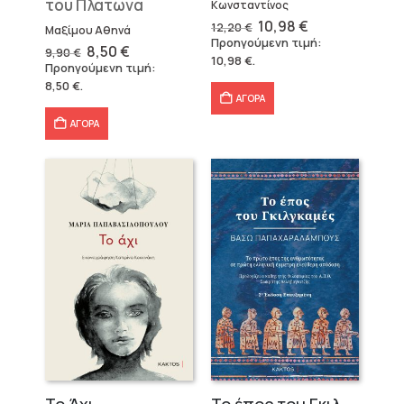
του Πλάτωνα
Κωνσταντίνος
Original
Η
10,98
€
12,20
€
Μαξίμου Αθηνά
price
τρέχουσα
Προηγούμενη τιμή:
Original
Η
8,50
€
was:
τιμή
9,90
€
10,98
€
.
price
τρέχουσα
12,20 €.
είναι:
Προηγούμενη τιμή:
was:
τιμή
10,98 €.
8,50
€
.
9,90 €.
είναι:
ΑΓΟΡΑ
8,50 €.
ΑΓΟΡΑ
Το Άχι
Το έπος του Γκιλγκαμές