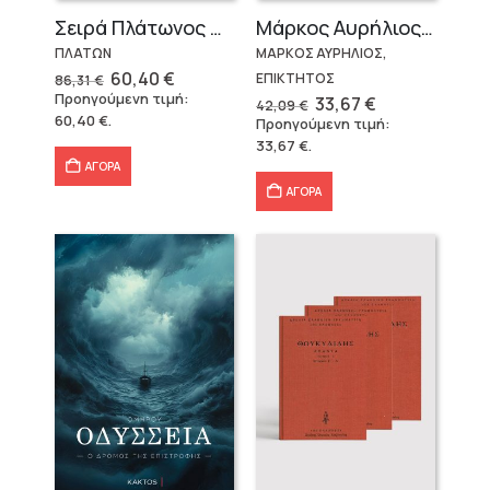
Σειρά Πλάτωνος Πολιτεία
Μάρκος Αυρήλιος & Επίκτητος (Επίτομα)
ΠΛΑΤΩΝ
ΜΑΡΚΟΣ ΑΥΡΗΛΙΟΣ,
Original
Η
60,40
€
ΕΠΙΚΤΗΤΟΣ
86,31
€
price
τρέχουσα
Προηγούμενη τιμή:
Original
Η
33,67
€
42,09
€
was:
τιμή
price
τρέχουσα
60,40
€
.
Προηγούμενη τιμή:
86,31 €.
είναι:
was:
τιμή
60,40 €.
33,67
€
.
42,09 €.
είναι:
33,67 €.
ΑΓΟΡΑ
ΑΓΟΡΑ