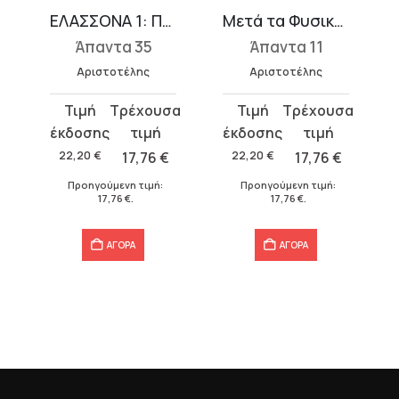
ΕΛΑΣΣΟΝΑ 1: Περί χρωμάτων, Εκ του περί ακουστών, Φυσιογνωμονικά, Περί φυτών, Περί θαυμασίων ακουσμάτων
Μετά τα Φυσικά 2 (Ε-Ι)
Άπαντα 35
Άπαντα 11
Αριστοτέλης
Αριστοτέλης
Original
Η
Original
Η
price
τρέχουσα
price
τρέχουσα
was:
τιμή
was:
τιμή
22,20
€
17,76
€
22,20
€
17,76
€
22,20 €.
είναι:
22,20 €.
είναι:
Προηγούμενη τιμή:
Προηγούμενη τιμή:
17,76 €.
17,76 €.
17,76
€
.
17,76
€
.
ΑΓΟΡΑ
ΑΓΟΡΑ