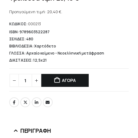
price
Η
was:
τρέχουσα
Προηγούμενη τιμή:
20,40
€
.
25,50 €.
τιμή
είναι:
ΚΩΔΙΚΟΣ:
000213
20,40 €.
ISBN: 9789603522287
ΣΕΛΙΔΕΣ: 480
ΒΙΒΛΙΟΔΕΣΙΑ: Χαρτόδετο
ΓΛΩΣΣΑ: Αρχαίο κείμενο - Νεοελληνική μετάφραση
ΔΙΑΣΤΑΣΕΙΣ: 12,5x21
ΑΓΟΡΑ
ΠΕΡΙΓΡΑΦΉ