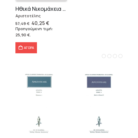
Ηθικά Νικομάχεια (3 τόμοι)
Αριστοτέλης
Original
Η
40,25
€
57,49
€
price
τρέχουσα
Προηγούμενη τιμή:
was:
τιμή
25,90
€
.
57,49 €.
είναι:
40,25 €.
ΑΓΟΡΑ